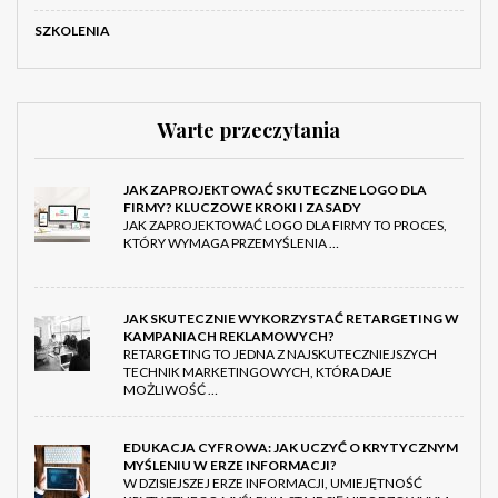
SZKOLENIA
Warte przeczytania
JAK ZAPROJEKTOWAĆ SKUTECZNE LOGO DLA
FIRMY? KLUCZOWE KROKI I ZASADY
JAK ZAPROJEKTOWAĆ LOGO DLA FIRMY TO PROCES,
KTÓRY WYMAGA PRZEMYŚLENIA …
JAK SKUTECZNIE WYKORZYSTAĆ RETARGETING W
KAMPANIACH REKLAMOWYCH?
RETARGETING TO JEDNA Z NAJSKUTECZNIEJSZYCH
TECHNIK MARKETINGOWYCH, KTÓRA DAJE
MOŻLIWOŚĆ …
EDUKACJA CYFROWA: JAK UCZYĆ O KRYTYCZNYM
MYŚLENIU W ERZE INFORMACJI?
W DZISIEJSZEJ ERZE INFORMACJI, UMIEJĘTNOŚĆ