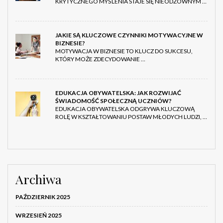
KRYTYCZNEGO MYŚLENIA STAJE SIĘ NIEODZOWNYM …
JAKIE SĄ KLUCZOWE CZYNNIKI MOTYWACYJNE W
BIZNESIE?
MOTYWACJA W BIZNESIE TO KLUCZ DO SUKCESU,
KTÓRY MOŻE ZDECYDOWANIE …
EDUKACJA OBYWATELSKA: JAK ROZWIJAĆ
ŚWIADOMOŚĆ SPOŁECZNĄ UCZNIÓW?
EDUKACJA OBYWATELSKA ODGRYWA KLUCZOWĄ
ROLĘ W KSZTAŁTOWANIU POSTAW MŁODYCH LUDZI, …
Archiwa
PAŹDZIERNIK 2025
WRZESIEŃ 2025