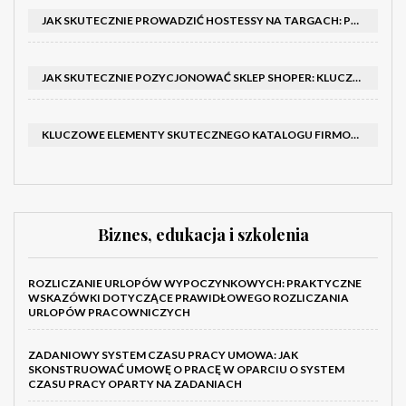
JAK SKUTECZNIE PROWADZIĆ HOSTESSY NA TARGACH: PORADNIK I SZKOLENIA
JAK SKUTECZNIE POZYCJONOWAĆ SKLEP SHOPER: KLUCZOWE KROKI I STRATEGIE
KLUCZOWE ELEMENTY SKUTECZNEGO KATALOGU FIRMOWEGO I BROSZURY
Biznes, edukacja i szkolenia
ROZLICZANIE URLOPÓW WYPOCZYNKOWYCH: PRAKTYCZNE
WSKAZÓWKI DOTYCZĄCE PRAWIDŁOWEGO ROZLICZANIA
URLOPÓW PRACOWNICZYCH
ZADANIOWY SYSTEM CZASU PRACY UMOWA: JAK
SKONSTRUOWAĆ UMOWĘ O PRACĘ W OPARCIU O SYSTEM
CZASU PRACY OPARTY NA ZADANIACH