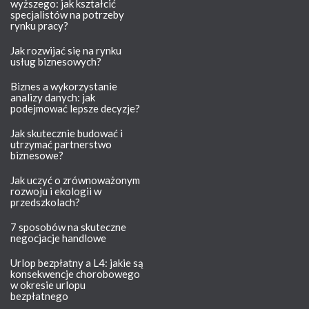
wyższego: jak kształcić
specjalistów na potrzeby
rynku pracy?
Jak rozwijać się na rynku
usług biznesowych?
Biznes a wykorzystanie
analizy danych: jak
podejmować lepsze decyzje?
Jak skutecznie budować i
utrzymać partnerstwo
biznesowe?
Jak uczyć o zrównoważonym
rozwoju i ekologii w
przedszkolach?
7 sposobów na skuteczne
negocjacje handlowe
Urlop bezpłatny a L4: jakie są
konsekwencje chorobowego
w okresie urlopu
bezpłatnego