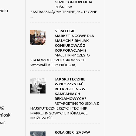
GDZIE KONKURENCJA
ROŚNIE W
ielu
ZASTRASZAJĄCYM TEMPIE, SKUTECZNE
…
STRATEGIE
MARKETINGOWE DLA
MAŁYCH FIRM: JAK
KONKUROWAĆ Z
KORPORACJAMI?
MAŁE FIRMY CZĘSTO
STAJĄ W OBLICZU OGROMNYCH
WYZWAŃ, KIEDY PRÓBUJĄ …
JAK SKUTECZNIE
WYKORZYSTAĆ
RETARGETING W
KAMPANIACH
REKLAMOWYCH?
RETARGETING TO JEDNA Z
eg
NAJSKUTECZNIEJSZYCH TECHNIK
MARKETINGOWYCH, KTÓRA DAJE
nioski
MOŻLIWOŚĆ …
wać
ROLA GIER I ZABAW