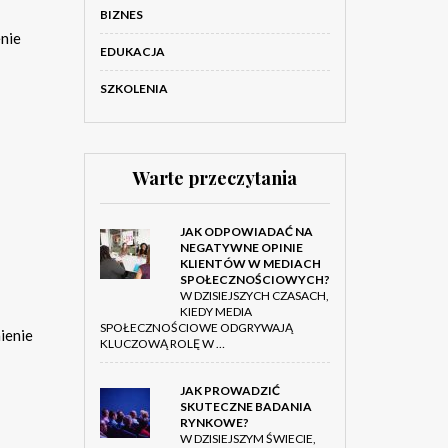
BIZNES
nie
EDUKACJA
SZKOLENIA
Warte przeczytania
JAK ODPOWIADAĆ NA
NEGATYWNE OPINIE
KLIENTÓW W MEDIACH
SPOŁECZNOŚCIOWYCH?
W DZISIEJSZYCH CZASACH,
KIEDY MEDIA
SPOŁECZNOŚCIOWE ODGRYWAJĄ
ienie
KLUCZOWĄ ROLĘ W …
JAK PROWADZIĆ
SKUTECZNE BADANIA
RYNKOWE?
W DZISIEJSZYM ŚWIECIE,