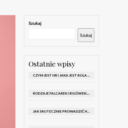
Szukaj
Szukaj
Ostatnie wpisy
CZYM JEST HR I JAKA JEST ROLA DZIAŁU HR W FIRMIE
RODZAJE FALCAREK I BIGÓWEK: JAKIE WYBRAĆ DO PRODUKCJI?
JAK SKUTECZNIE PROWADZIĆ HOSTESSY NA TARGACH: PORADNIK I SZKOLENIA