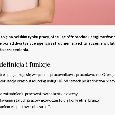
olę na polskim rynku pracy, oferując różnorodne usługi zarówno
e ponad dwa tysiące agencji zatrudnienia, a ich znaczenie w uła
do przecenienia.
efinicja i funkcje
óre specjalizują się w łączeniu pracowników z pracodawcami. Oferuj
 rekrutacja oraz outsourcing usług HR. W ramach pośrednictwa prac
a zatrudnianiu pracowników na krótkie okresy.
ukiwaniu stałych pracowników, często dla konkretnej branży.
waniem ekspertów z obszaru IT.