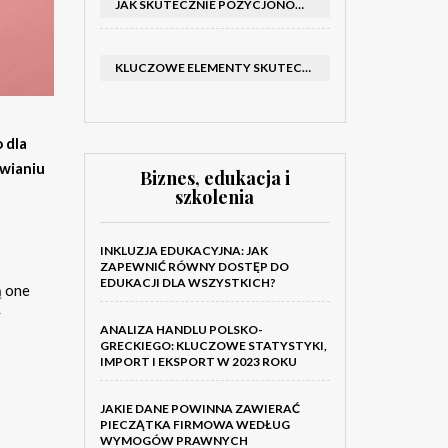
JAK SKUTECZNIE POZYCJONOWAĆ SKLEP SHOPER: KLUCZOWE KROKI I STRATEGIE
KLUCZOWE ELEMENTY SKUTECZNEGO KATALOGU FIRMOWEGO I BROSZURY
 dla
twianiu
Biznes, edukacja i
szkolenia
INKLUZJA EDUKACYJNA: JAK
ZAPEWNIĆ RÓWNY DOSTĘP DO
EDUKACJI DLA WSZYSTKICH?
ą one
y
ANALIZA HANDLU POLSKO-
GRECKIEGO: KLUCZOWE STATYSTYKI,
IMPORT I EKSPORT W 2023 ROKU
JAKIE DANE POWINNA ZAWIERAĆ
PIECZĄTKA FIRMOWA WEDŁUG
WYMOGÓW PRAWNYCH