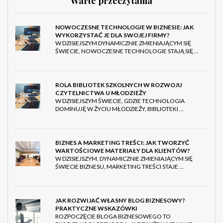
Warte przeczytania
NOWOCZESNE TECHNOLOGIE W BIZNESIE: JAK
WYKORZYSTAĆ JE DLA SWOJEJ FIRMY?
W DZISIEJSZYM DYNAMICZNIE ZMIENIAJĄCYM SIĘ
ŚWIECIE, NOWOCZESNE TECHNOLOGIE STAJĄ SIĘ …
ROLA BIBLIOTEK SZKOLNYCH W ROZWOJU
CZYTELNICTWA U MŁODZIEŻY
W DZISIEJSZYM ŚWIECIE, GDZIE TECHNOLOGIA
DOMINUJĘ W ŻYCIU MŁODZIEŻY, BIBLIOTEKI …
BIZNES A MARKETING TREŚCI: JAK TWORZYĆ
WARTOŚCIOWE MATERIAŁY DLA KLIENTÓW?
W DZISIEJSZYM, DYNAMICZNIE ZMIENIAJĄCYM SIĘ
ŚWIECIE BIZNESU, MARKETING TREŚCI STAJE …
JAK ROZWIJAĆ WŁASNY BLOG BIZNESOWY?
PRAKTYCZNE WSKAZÓWKI
ROZPOCZĘCIE BLOGA BIZNESOWEGO TO