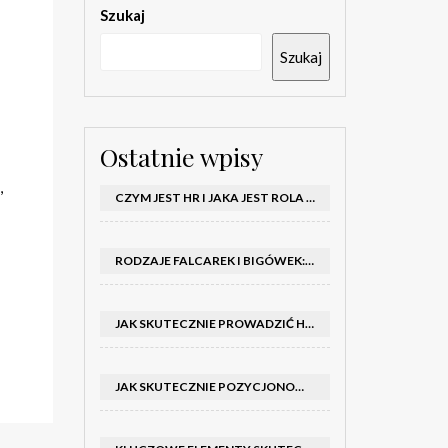
Szukaj
Szukaj
Ostatnie wpisy
,
CZYM JEST HR I JAKA JEST ROLA DZIAŁU HR W FIRMIE
RODZAJE FALCAREK I BIGÓWEK: JAKIE WYBRAĆ DO PRODUKCJI?
JAK SKUTECZNIE PROWADZIĆ HOSTESSY NA TARGACH: PORADNIK I SZKOLENIA
JAK SKUTECZNIE POZYCJONOWAĆ SKLEP SHOPER: KLUCZOWE KROKI I STRATEGIE