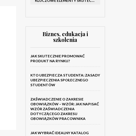
KLUCZOWE ELEMENTY SKUTECZNEGO KATALOGU FIRMOWEGO I BROSZURY
Biznes, edukacja i
szkolenia
JAK SKUTECZNIE PROMOWAĆ
PRODUKT NA RYNKU?
KTO UBEZPIECZA STUDENTA: ZASADY
UBEZPIECZENIA SPOŁECZNEGO
STUDENTÓW
ZAŚWIADCZENIE O ZAKRESIE
OBOWIĄZKÓW – WZÓR: JAK NAPISAĆ
WZÓR ZAŚWIADCZENIA
DOTYCZĄCEGO ZAKRESU
OBOWIĄZKÓW PRACOWNIKA
JAK WYBRAĆ IDEALNY KATALOG