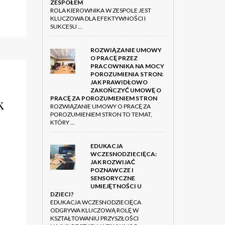
ZESPOŁEM
ROLA KIEROWNIKA W ZESPOLE JEST
KLUCZOWA DLA EFEKTYWNOŚCI I
SUKCESU …
ROZWIĄZANIE UMOWY
O PRACĘ PRZEZ
PRACOWNIKA NA MOCY
POROZUMIENIA STRON:
JAK PRAWIDŁOWO
ZAKOŃCZYĆ UMOWĘ O
PRACĘ ZA POROZUMIENIEM STRON
k
ROZWIĄZANIE UMOWY O PRACĘ ZA
POROZUMIENIEM STRON TO TEMAT,
KTÓRY …
EDUKACJA
WCZESNODZIECIĘCA:
JAK ROZWIJAĆ
POZNAWCZE I
SENSORYCZNE
UMIEJĘTNOŚCI U
DZIECI?
EDUKACJA WCZESNODZIECIĘCA
ODGRYWA KLUCZOWĄ ROLĘ W
KSZTAŁTOWANIU PRZYSZŁOŚCI