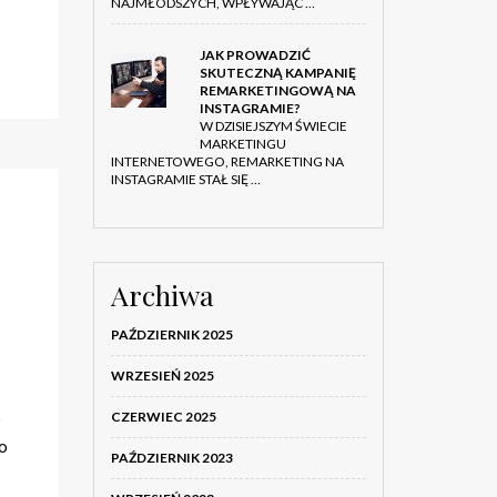
NAJMŁODSZYCH, WPŁYWAJĄC …
JAK PROWADZIĆ
SKUTECZNĄ KAMPANIĘ
REMARKETINGOWĄ NA
INSTAGRAMIE?
W DZISIEJSZYM ŚWIECIE
MARKETINGU
INTERNETOWEGO, REMARKETING NA
INSTAGRAMIE STAŁ SIĘ …
Archiwa
PAŹDZIERNIK 2025
WRZESIEŃ 2025
o
CZERWIEC 2025
co
PAŹDZIERNIK 2023