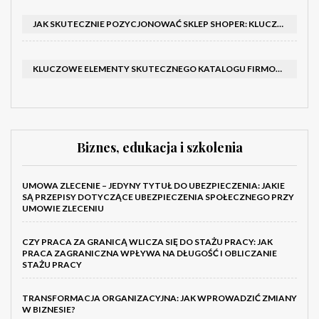
JAK SKUTECZNIE POZYCJONOWAĆ SKLEP SHOPER: KLUCZOWE KROKI I STRATEGIE
KLUCZOWE ELEMENTY SKUTECZNEGO KATALOGU FIRMOWEGO I BROSZURY
Biznes, edukacja i szkolenia
UMOWA ZLECENIE – JEDYNY TYTUŁ DO UBEZPIECZENIA: JAKIE
SĄ PRZEPISY DOTYCZĄCE UBEZPIECZENIA SPOŁECZNEGO PRZY
UMOWIE ZLECENIU
CZY PRACA ZA GRANICĄ WLICZA SIĘ DO STAŻU PRACY: JAK
PRACA ZAGRANICZNA WPŁYWA NA DŁUGOŚĆ I OBLICZANIE
STAŻU PRACY
TRANSFORMACJA ORGANIZACYJNA: JAK WPROWADZIĆ ZMIANY
W BIZNESIE?