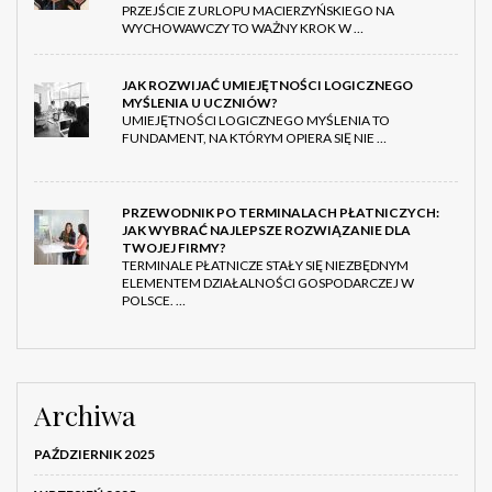
PRZEJŚCIE Z URLOPU MACIERZYŃSKIEGO NA
WYCHOWAWCZY TO WAŻNY KROK W …
JAK ROZWIJAĆ UMIEJĘTNOŚCI LOGICZNEGO
MYŚLENIA U UCZNIÓW?
UMIEJĘTNOŚCI LOGICZNEGO MYŚLENIA TO
FUNDAMENT, NA KTÓRYM OPIERA SIĘ NIE …
PRZEWODNIK PO TERMINALACH PŁATNICZYCH:
JAK WYBRAĆ NAJLEPSZE ROZWIĄZANIE DLA
TWOJEJ FIRMY?
TERMINALE PŁATNICZE STAŁY SIĘ NIEZBĘDNYM
ELEMENTEM DZIAŁALNOŚCI GOSPODARCZEJ W
POLSCE. …
Archiwa
PAŹDZIERNIK 2025