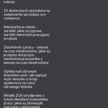
sobotę
10 skutecznych sposobów na
zwiększenie sprzedaży w e-
commerce
Sekretarka w szkole –
zarobki: jakie są typowe
zarobki sekretarki pracującej
w szkole
Zwolnienie z pracy – umowa
na czas nieokreślony: jakie są
przepisy dotyczące
zwolnienia pracownika z
umowy na czas nieokreślony
Opieka nad zdrowym
dzieckiem wzór: jak napisać
wzór wniosku o urlop
opiekuńczy na rzecz
zdrowego dziecka
Składki ZUS od odprawy z
tytułu likwidacji stanowiska
pracy: jakie są obowiązki
związane z opłacaniem