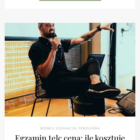
BIZNES
,
EDUKACJA
,
SZKOLENIA
Egzamin telc cena: ile kosztuje