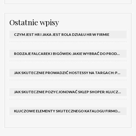
Ostatnie wpisy
CZYM JEST HR I JAKA JEST ROLA DZIAŁU HR W FIRMIE
RODZAJE FALCAREK I BIGÓWEK: JAKIE WYBRAĆ DO PRODUKCJI?
JAK SKUTECZNIE PROWADZIĆ HOSTESSY NA TARGACH: PORADNIK I SZKOLENIA
JAK SKUTECZNIE POZYCJONOWAĆ SKLEP SHOPER: KLUCZOWE KROKI I STRATEGIE
KLUCZOWE ELEMENTY SKUTECZNEGO KATALOGU FIRMOWEGO I BROSZURY