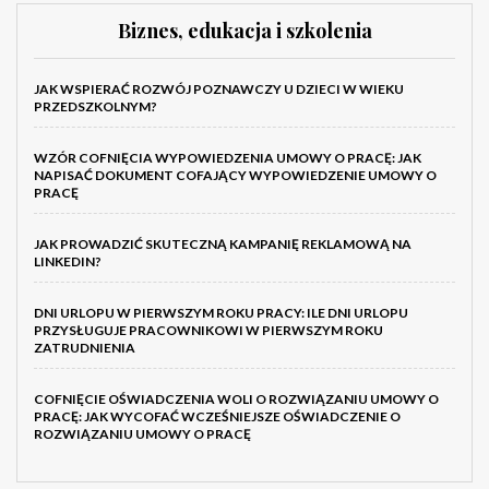
Biznes, edukacja i szkolenia
JAK WSPIERAĆ ROZWÓJ POZNAWCZY U DZIECI W WIEKU
PRZEDSZKOLNYM?
WZÓR COFNIĘCIA WYPOWIEDZENIA UMOWY O PRACĘ: JAK
NAPISAĆ DOKUMENT COFAJĄCY WYPOWIEDZENIE UMOWY O
PRACĘ
JAK PROWADZIĆ SKUTECZNĄ KAMPANIĘ REKLAMOWĄ NA
LINKEDIN?
DNI URLOPU W PIERWSZYM ROKU PRACY: ILE DNI URLOPU
PRZYSŁUGUJE PRACOWNIKOWI W PIERWSZYM ROKU
ZATRUDNIENIA
COFNIĘCIE OŚWIADCZENIA WOLI O ROZWIĄZANIU UMOWY O
PRACĘ: JAK WYCOFAĆ WCZEŚNIEJSZE OŚWIADCZENIE O
ROZWIĄZANIU UMOWY O PRACĘ