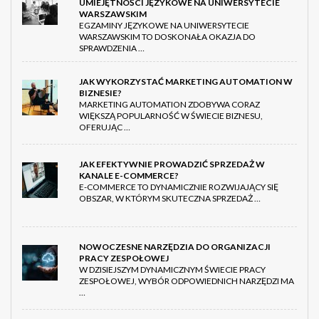
UMIEJĘTNOŚCI JĘZYKOWE NA UNIWERSYTECIE
WARSZAWSKIM
EGZAMINY JĘZYKOWE NA UNIWERSYTECIE
WARSZAWSKIM TO DOSKONAŁA OKAZJA DO
SPRAWDZENIA …
JAK WYKORZYSTAĆ MARKETING AUTOMATION W
BIZNESIE?
MARKETING AUTOMATION ZDOBYWA CORAZ
WIĘKSZĄ POPULARNOŚĆ W ŚWIECIE BIZNESU,
OFERUJĄC …
JAK EFEKTYWNIE PROWADZIĆ SPRZEDAŻ W
KANALE E-COMMERCE?
E-COMMERCE TO DYNAMICZNIE ROZWIJAJĄCY SIĘ
OBSZAR, W KTÓRYM SKUTECZNA SPRZEDAŻ …
NOWOCZESNE NARZĘDZIA DO ORGANIZACJI
PRACY ZESPOŁOWEJ
W DZISIEJSZYM DYNAMICZNYM ŚWIECIE PRACY
ZESPOŁOWEJ, WYBÓR ODPOWIEDNICH NARZĘDZI MA
…