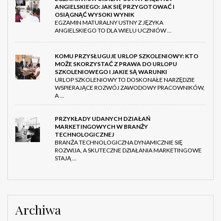
ANGIELSKIEGO: JAK SIĘ PRZYGOTOWAĆ I
OSIĄGNĄĆ WYSOKI WYNIK
EGZAMIN MATURALNY USTNY Z JĘZYKA
ANGIELSKIEGO TO DLA WIELU UCZNIÓW …
KOMU PRZYSŁUGUJE URLOP SZKOLENIOWY: KTO
MOŻE SKORZYSTAĆ Z PRAWA DO URLOPU
SZKOLENIOWEGO I JAKIE SĄ WARUNKI
URLOP SZKOLENIOWY TO DOSKONAŁE NARZĘDZIE
WSPIERAJĄCE ROZWÓJ ZAWODOWY PRACOWNIKÓW,
A …
PRZYKŁADY UDANYCH DZIAŁAŃ
MARKETINGOWYCH W BRANŻY
TECHNOLOGICZNEJ
BRANŻA TECHNOLOGICZNA DYNAMICZNIE SIĘ
ROZWIJA, A SKUTECZNE DZIAŁANIA MARKETINGOWE
STAJĄ …
Archiwa