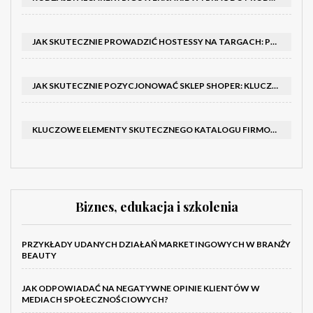
JAK SKUTECZNIE PROWADZIĆ HOSTESSY NA TARGACH: PORADNIK I SZKOLENIA
JAK SKUTECZNIE POZYCJONOWAĆ SKLEP SHOPER: KLUCZOWE KROKI I STRATEGIE
KLUCZOWE ELEMENTY SKUTECZNEGO KATALOGU FIRMOWEGO I BROSZURY
Biznes, edukacja i szkolenia
PRZYKŁADY UDANYCH DZIAŁAŃ MARKETINGOWYCH W BRANŻY
BEAUTY
JAK ODPOWIADAĆ NA NEGATYWNE OPINIE KLIENTÓW W
MEDIACH SPOŁECZNOŚCIOWYCH?