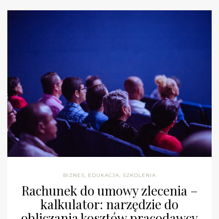
BIZNES
,
EDUKACJA
,
SZKOLENIA
Rachunek do umowy zlecenia –
kalkulator: narzędzie do
obliczania kosztów pracodawcy