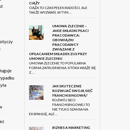
CIĄŻY
st
CIĄŻA TO CZAS PEŁEN RADOŚCI, ALE
TAKŻE WYZWAŃ, W TYM …
UMOWA ZLECENIE –
JAKIE SKŁADKI PŁACI
PRACODAWCA:
OBOWIĄZKI
dotyczy
PRACODAWCY
e
ZWIĄZANE Z
OPŁACANIEM SKŁADEK ZUS PRZY
UMOWIE ZLECENIU
UMOWA ZLECENIE TO POPULARNA
FORMA ZATRUDNIENIA, KTÓRA WIĄŻE SIĘ
ługuje
Z …
rzypadku
była
JAK SKUTECZNIE
ROZWIJAĆ SWOJĄ SIEĆ
FRANCHISINGOWĄ?
ROZWÓJ SIECI
FRANCHISINGOWEJ TO
 w
NIE TYLKO SZANSA NA
EKSPANSJĘ, ALE …
zez
BIZNES A MARKETING