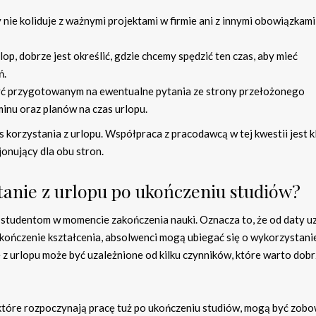
 nie koliduje z ważnymi projektami w firmie ani z innymi obowiązkami
lop, dobrze jest określić, gdzie chcemy spędzić ten czas, aby mieć
ń.
yć przygotowanym na ewentualne pytania ze strony przełożonego
nu oraz planów na czas urlopu.
 korzystania z urlopu. Współpraca z pracodawcą w tej kwestii jest 
onujący dla obu stron.
anie z urlopu po ukończeniu studiów?
 studentom w momencie zakończenia nauki. Oznacza to, że od daty u
ończenie kształcenia, absolwenci mogą ubiegać się o wykorzystanie
 z urlopu może być uzależnione od kilku czynników, które warto dob
 które rozpoczynają pracę tuż po ukończeniu studiów, mogą być zob