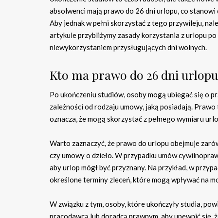
absolwenci mają prawo do 26 dni urlopu, co stanow
Aby jednak w pełni skorzystać z tego przywileju, na
artykule przybliżymy zasady korzystania z urlopu po
niewykorzystaniem przysługujących dni wolnych.
Kto ma prawo do 26 dni urlopu
Po ukończeniu studiów, osoby mogą ubiegać się o 
zależności od rodzaju umowy, jaką posiadają. Prawo 
oznacza, że mogą skorzystać z pełnego wymiaru urlo
Warto zaznaczyć, że prawo do urlopu obejmuje zar
czy umowy o dzieło. W przypadku umów cywilnopraw
aby urlop mógł być przyznany. Na przykład, w przyp
określone terminy zleceń, które mogą wpływać na mo
W związku z tym, osoby, które ukończyły studia, po
pracodawcą lub doradcą prawnym, aby upewnić się, ż