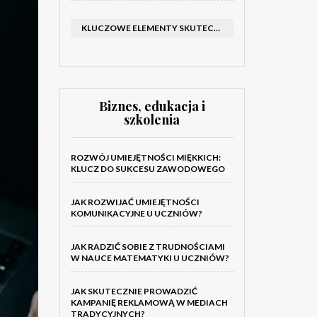
KLUCZOWE ELEMENTY SKUTECZNEGO KATALOGU FIRMOWEGO I BROSZURY
Biznes, edukacja i
szkolenia
ROZWÓJ UMIEJĘTNOŚCI MIĘKKICH:
KLUCZ DO SUKCESU ZAWODOWEGO
JAK ROZWIJAĆ UMIEJĘTNOŚCI
KOMUNIKACYJNE U UCZNIÓW?
JAK RADZIĆ SOBIE Z TRUDNOŚCIAMI
W NAUCE MATEMATYKI U UCZNIÓW?
JAK SKUTECZNIE PROWADZIĆ
KAMPANIĘ REKLAMOWĄ W MEDIACH
TRADYCYJNYCH?