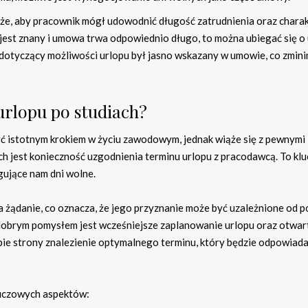
e, aby pracownik mógł udowodnić długość zatrudnienia oraz chara
jest znany i umowa trwa odpowiednio długo, to można ubiegać się o 
dotyczący możliwości urlopu był jasno wskazany w umowie, co zmini
 urlopu po studiach?
yć istotnym krokiem w życiu zawodowym, jednak wiąże się z pewnymi
ch jest konieczność uzgodnienia terminu urlopu z pracodawcą. To kl
gujące nam dni wolne.
a żądanie, co oznacza, że jego przyznanie może być uzależnione od p
 dobrym pomysłem jest wcześniejsze zaplanowanie urlopu oraz otwar
ie strony znalezienie optymalnego terminu, który będzie odpowiada
luczowych aspektów: