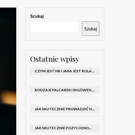
Szukaj
Szukaj
Ostatnie wpisy
CZYM JEST HR I JAKA JEST ROLA DZIAŁU HR W FIRMIE
RODZAJE FALCAREK I BIGÓWEK: JAKIE WYBRAĆ DO PRODUKCJI?
JAK SKUTECZNIE PROWADZIĆ HOSTESSY NA TARGACH: PORADNIK I SZKOLENIA
JAK SKUTECZNIE POZYCJONOWAĆ SKLEP SHOPER: KLUCZOWE KROKI I STRATEGIE