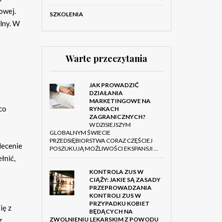
owej.
SZKOLENIA
lny. W
Warte przeczytania
JAK PROWADZIĆ
DZIAŁANIA
MARKETINGOWE NA
co
RYNKACH
ZAGRANICZNYCH?
W DZISIEJSZYM
GLOBALNYM ŚWIECIE
PRZEDSIĘBIORSTWA CORAZ CZĘŚCIEJ
lecenie
POSZUKUJĄ MOŻLIWOŚCI EKSPANSJI …
łnić,
KONTROLA ZUS W
CIĄŻY: JAKIE SĄ ZASADY
PRZEPROWADZANIA
KONTROLI ZUS W
PRZYPADKU KOBIET
ię z
BĘDĄCYCH NA
z
ZWOLNIENIU LEKARSKIM Z POWODU