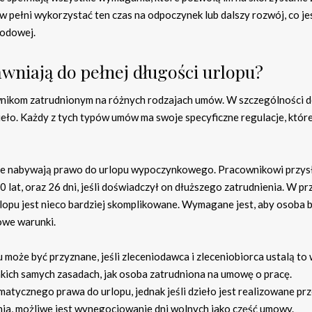
w pełni wykorzystać ten czas na odpoczynek lub dalszy rozwój, co je
wodowej.
wniają do pełnej długości urlopu?
wnikom zatrudnionym na różnych rodzajach umów. W szczególności 
eło. Każdy z tych typów umów ma swoje specyficzne regulacje, któr
e nabywają prawo do urlopu wypoczynkowego. Pracownikowi przys
 10 lat, oraz 26 dni, jeśli doświadczył on dłuższego zatrudnienia. W p
rlopu jest nieco bardziej skomplikowane. Wymagane jest, aby osoba 
owe warunki.
oże być przyznane, jeśli zleceniodawca i zleceniobiorca ustalą to
akich samych zasadach, jak osoba zatrudniona na umowę o pracę.
atycznego prawa do urlopu, jednak jeśli dzieło jest realizowane pr
enia, możliwe jest wynegocjowanie dni wolnych jako część umowy.