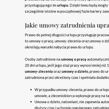
przysługującego im
urlopu
. Dzięki temu będą mogły 
szczególnie istotne w początkowej fazie kariery za
Jakie umowy zatrudnienia upra
Prawo do pełnej długości urlopu przysługuje praco
to umowy o pracę, umowy-zlecenia oraz umowy o dzi
określają warunki nabycia prawa do urlopu.
Osoby zatrudnione na
umowę o pracę
automatyczni
20 dni urlopu, jeśli jego staż pracy wynosi mniej niż
umowy-zlecenia
oraz
umowy o dzieło
, prawo do u
zatrudniona przez określony czas i spełniała dodatk
W przypadku umowy-zlecenia, prawo do urlopu m
umowie, a zleceniobiorca wykonuje pracę na t
Umowa o dzieło, natomiast, nie zapewnia autom
dłuższy czas i w formie regularnego zatrudni