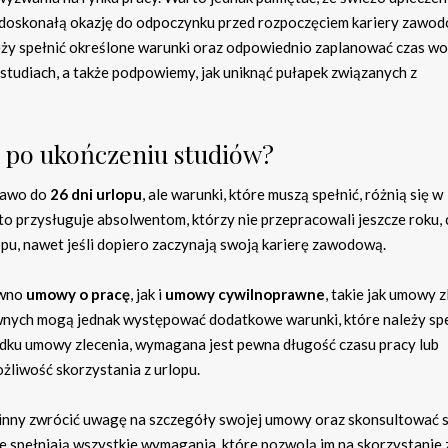
i doskonałą okazję do odpoczynku przed rozpoczęciem kariery zawod
leży spełnić określone warunki oraz odpowiednio zaplanować czas wo
 studiach, a także podpowiemy, jak uniknąć pułapek związanych z
 po ukończeniu studiów?
prawo do
26 dni urlopu
, ale warunki, które muszą spełnić, różnią się w
to przysługuje absolwentom, którzy nie przepracowali jeszcze roku, 
pu, nawet jeśli dopiero zaczynają swoją karierę zawodową.
ówno
umowy o pracę
, jak i
umowy cywilnoprawne
, takie jak umowy z
nych mogą jednak występować dodatkowe warunki, które należy spe
adku umowy zlecenia, wymagana jest pewna długość czasu pracy lub
żliwość skorzystania z urlopu.
winny zwrócić uwagę na szczegóły swojej umowy oraz skonsultować s
e spełniają wszystkie wymagania, które pozwolą im na skorzystanie 