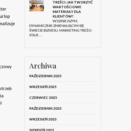
TREŚCI: JAK TWORZYĆ
WARTOŚCIOWE
kter
MATERIAŁY DLA
urlop
KLIENTÓW?
W DZISIEJSZYM,
malizuje
DYNAMICZNIE ZMIENIAJĄCYM SIĘ
ŚWIECIE BIZNESU, MARKETING TREŚCI
STAJE …
Archiwa
uczowy
PAŹDZIERNIK 2025
WRZESIEŃ 2025
otrzeb
ta
CZERWIEC 2025
ł
PAŹDZIERNIK 2023
WRZESIEŃ 2023
SIERPIEŃ 2023