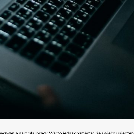
wyzwania na rynku pracy. Warto jednak pamiętać, że świeżo upieczen