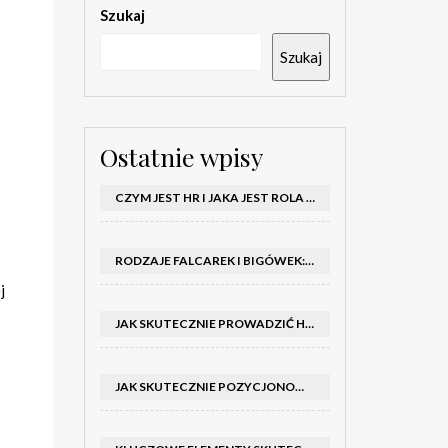
Szukaj
Szukaj
Ostatnie wpisy
CZYM JEST HR I JAKA JEST ROLA DZIAŁU HR W FIRMIE
RODZAJE FALCAREK I BIGÓWEK: JAKIE WYBRAĆ DO PRODUKCJI?
j
JAK SKUTECZNIE PROWADZIĆ HOSTESSY NA TARGACH: PORADNIK I SZKOLENIA
JAK SKUTECZNIE POZYCJONOWAĆ SKLEP SHOPER: KLUCZOWE KROKI I STRATEGIE