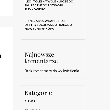
ILEC I TOLES – TWOJE KLUCZE DO
SKUTECZNEGO ROZWOJU
JĘZYKOWEGO
BIZNES A ROZWIJANIE SIECI
DYSTRYBUCJI: JAK DOTRZEĆ DO
NOWYCH RYNKÓW?
Najnowsze
h
komentarze
Brak komentarzy do wyświetlenia.
Kategorie
BIZNES