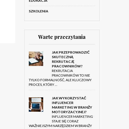
EDUKACJA
SZKOLENIA
Warte przeczytania
JAK PRZEPROWADZIĆ
SKUTECZNĄ
REKRUTACJĘ
PRACOWNIKÓW?
REKRUTACJA
PRACOWNIKÓW TO NIE
TYLKO FORMALNOŚĆ, ALE KLUCZOWY
PROCES, KTÓRY …
JAK WYKORZYSTAĆ
INFLUENCER
MARKETING W BRANŻY
MOTORYZACYJNEJ?
INFLUENCER MARKETING
STAJE SIĘ CORAZ
WAŻNIEJSZYM NARZĘDZIEM W BRANŻY