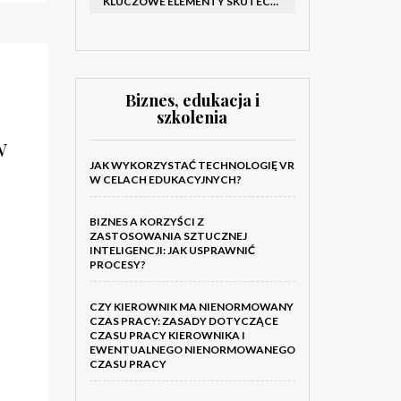
KLUCZOWE ELEMENTY SKUTECZNEGO KATALOGU FIRMOWEGO I BROSZURY
Biznes, edukacja i
szkolenia
w
JAK WYKORZYSTAĆ TECHNOLOGIĘ VR
W CELACH EDUKACYJNYCH?
BIZNES A KORZYŚCI Z
ZASTOSOWANIA SZTUCZNEJ
INTELIGENCJI: JAK USPRAWNIĆ
PROCESY?
CZY KIEROWNIK MA NIENORMOWANY
CZAS PRACY: ZASADY DOTYCZĄCE
CZASU PRACY KIEROWNIKA I
EWENTUALNEGO NIENORMOWANEGO
CZASU PRACY