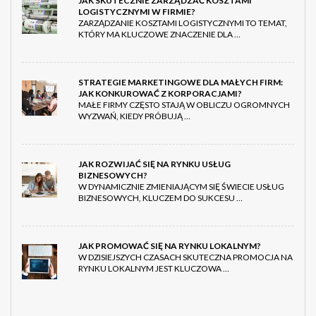
JAK SKUTECZNIE ZARZĄDZAĆ KOSZTAMI
LOGISTYCZNYMI W FIRMIE?
ZARZĄDZANIE KOSZTAMI LOGISTYCZNYMI TO TEMAT,
KTÓRY MA KLUCZOWE ZNACZENIE DLA …
STRATEGIE MARKETINGOWE DLA MAŁYCH FIRM:
JAK KONKUROWAĆ Z KORPORACJAMI?
MAŁE FIRMY CZĘSTO STAJĄ W OBLICZU OGROMNYCH
WYZWAŃ, KIEDY PRÓBUJĄ …
JAK ROZWIJAĆ SIĘ NA RYNKU USŁUG
BIZNESOWYCH?
W DYNAMICZNIE ZMIENIAJĄCYM SIĘ ŚWIECIE USŁUG
BIZNESOWYCH, KLUCZEM DO SUKCESU …
JAK PROMOWAĆ SIĘ NA RYNKU LOKALNYM?
W DZISIEJSZYCH CZASACH SKUTECZNA PROMOCJA NA
RYNKU LOKALNYM JEST KLUCZOWA …