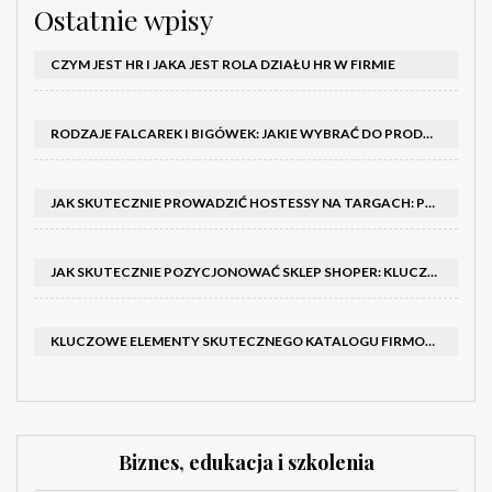
Ostatnie wpisy
CZYM JEST HR I JAKA JEST ROLA DZIAŁU HR W FIRMIE
RODZAJE FALCAREK I BIGÓWEK: JAKIE WYBRAĆ DO PRODUKCJI?
JAK SKUTECZNIE PROWADZIĆ HOSTESSY NA TARGACH: PORADNIK I SZKOLENIA
JAK SKUTECZNIE POZYCJONOWAĆ SKLEP SHOPER: KLUCZOWE KROKI I STRATEGIE
KLUCZOWE ELEMENTY SKUTECZNEGO KATALOGU FIRMOWEGO I BROSZURY
Biznes, edukacja i szkolenia