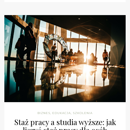
BIZNES
,
EDUKACJA
,
SZKOLENIA
Staż pracy a studia wyższe: jak