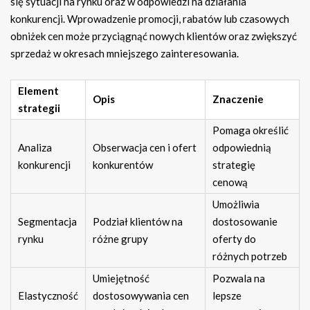
się sytuacji na rynku oraz w odpowiedzi na działania
konkurencji. Wprowadzenie promocji, rabatów lub czasowych
obniżek cen może przyciągnąć nowych klientów oraz zwiększyć
sprzedaż w okresach mniejszego zainteresowania.
Element
Opis
Znaczenie
strategii
Pomaga określić
Analiza
Obserwacja cen i ofert
odpowiednią
konkurencji
konkurentów
strategię
cenową
Umożliwia
Segmentacja
Podział klientów na
dostosowanie
rynku
różne grupy
oferty do
różnych potrzeb
Umiejętność
Pozwala na
Elastyczność
dostosowywania cen
lepsze