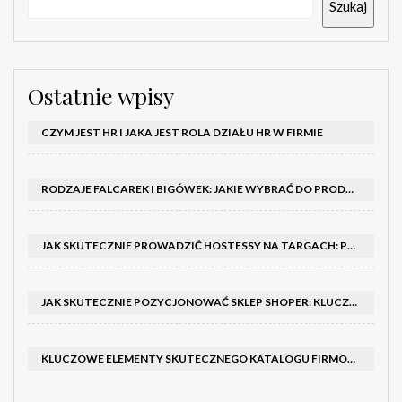
Szukaj
Ostatnie wpisy
CZYM JEST HR I JAKA JEST ROLA DZIAŁU HR W FIRMIE
RODZAJE FALCAREK I BIGÓWEK: JAKIE WYBRAĆ DO PRODUKCJI?
JAK SKUTECZNIE PROWADZIĆ HOSTESSY NA TARGACH: PORADNIK I SZKOLENIA
JAK SKUTECZNIE POZYCJONOWAĆ SKLEP SHOPER: KLUCZOWE KROKI I STRATEGIE
KLUCZOWE ELEMENTY SKUTECZNEGO KATALOGU FIRMOWEGO I BROSZURY