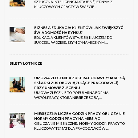
SZTUCZNA INTELIGENCJA STAJE SIĘ JEDNYM Z
KLUCZOWYCH GRACZY W ŚWIECIE …
BIZNES A EDUKACJA KLIENTÓW: JAK ZWIĘKSZYĆ
ŚWIADOMOŚĆ NA RYNKU?
EDUKACJA KLIENTÓW STAJE SIĘ KLUCZEM DO
SUKCESU W DZISIEJSZYM DYNAMICZNYM …
BILETY LOTNICZE
UMOWA ZLECENIE A ZUS PRACODAWCY: JAKIE SĄ
SKŁADKI ZUS OBOWIĄZUJĄCE PRACODAWCĘ
PRZY UMOWIE ZLECENIU
UMOWA ZLECENIE TO POPULARNA FORMA
WSPÓŁPRACY, KTÓRA NIESIE ZE SOBĄ …
MIESIĘCZNA LICZBA GODZIN PRACY: OBLICZANIE
NORMY GODZIN PRACY NA MIESIĄC
OBLICZANIE MIESIĘCZNEJ NORMY GODZIN PRACY TO
KLUCZOWY TEMAT DLA PRACODAWCÓW …