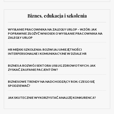
Biznes, edukacja i szkolenia
WYSŁANIE PRACOWNIKA NA ZALEGŁY URLOP – WZÓR: JAK
POPRAWNIE ZŁOŻYĆ WNIOSEK O WYSŁANIE PRACOWNIKA NA
ZALEGŁY URLOP
HR MIĘKKI SZKOLENIA: ROZWIJAJ UMIEJĘTNOŚCI
INTERPERSONALNE I KOMUNIKACYJNE W DZIALE HR
BIZNES A ROZWÓJ SEKTORA USŁUG ZDROWOTNYCH: JAK
ZYSKAĆ ZAUFANIE PACJENTÓW?
BIZNESOWE TRENDY NA NADCHODZĄCY ROK: CZEGO SIĘ
SPODZIEWAĆ?
JAK SKUTECZNIE WYKORZYSTAĆ ANALIZĘ KONKURENCJI?