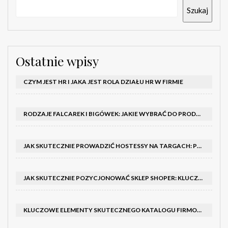
Szukaj
Ostatnie wpisy
CZYM JEST HR I JAKA JEST ROLA DZIAŁU HR W FIRMIE
RODZAJE FALCAREK I BIGÓWEK: JAKIE WYBRAĆ DO PRODUKCJI?
JAK SKUTECZNIE PROWADZIĆ HOSTESSY NA TARGACH: PORADNIK I SZKOLENIA
JAK SKUTECZNIE POZYCJONOWAĆ SKLEP SHOPER: KLUCZOWE KROKI I STRATEGIE
KLUCZOWE ELEMENTY SKUTECZNEGO KATALOGU FIRMOWEGO I BROSZURY