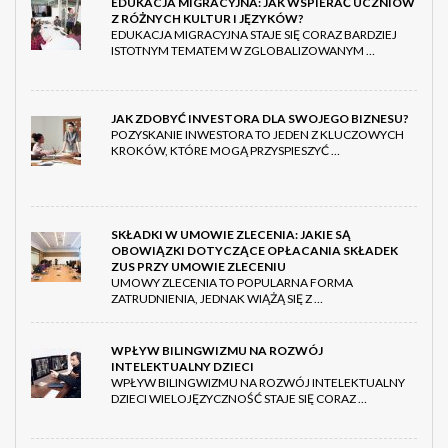
EDUKACJA MIGRACYJNA: JAK WSPIERAĆ UCZNIÓW
Z RÓŻNYCH KULTUR I JĘZYKÓW?
EDUKACJA MIGRACYJNA STAJE SIĘ CORAZ BARDZIEJ
ISTOTNYM TEMATEM W ZGLOBALIZOWANYM …
JAK ZDOBYĆ INVESTORA DLA SWOJEGO BIZNESU?
POZYSKANIE INWESTORA TO JEDEN Z KLUCZOWYCH
KROKÓW, KTÓRE MOGĄ PRZYSPIESZYĆ …
SKŁADKI W UMOWIE ZLECENIA: JAKIE SĄ
OBOWIĄZKI DOTYCZĄCE OPŁACANIA SKŁADEK
ZUS PRZY UMOWIE ZLECENIU
UMOWY ZLECENIA TO POPULARNA FORMA
ZATRUDNIENIA, JEDNAK WIĄŻĄ SIĘ Z …
WPŁYW BILINGWIZMU NA ROZWÓJ
INTELEKTUALNY DZIECI
WPŁYW BILINGWIZMU NA ROZWÓJ INTELEKTUALNY
DZIECI WIELOJĘZYCZNOŚĆ STAJE SIĘ CORAZ …