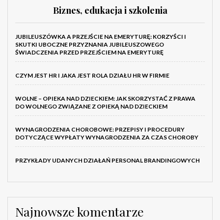
Biznes, edukacja i szkolenia
JUBILEUSZÓWKA A PRZEJŚCIE NA EMERYTURĘ: KORZYŚCI I
SKUTKI UBOCZNE PRZYZNANIA JUBILEUSZOWEGO
ŚWIADCZENIA PRZED PRZEJŚCIEM NA EMERYTURĘ
CZYM JEST HR I JAKA JEST ROLA DZIAŁU HR W FIRMIE
WOLNE – OPIEKA NAD DZIECKIEM: JAK SKORZYSTAĆ Z PRAWA
DO WOLNEGO ZWIĄZANE Z OPIEKĄ NAD DZIECKIEM
WYNAGRODZENIA CHOROBOWE: PRZEPISY I PROCEDURY
DOTYCZĄCE WYPŁATY WYNAGRODZENIA ZA CZAS CHOROBY
PRZYKŁADY UDANYCH DZIAŁAŃ PERSONAL BRANDINGOWYCH
Najnowsze komentarze