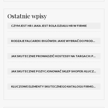
Ostatnie wpisy
CZYM JEST HR I JAKA JEST ROLA DZIAŁU HR W FIRMIE
RODZAJE FALCAREK I BIGÓWEK: JAKIE WYBRAĆ DO PRODUKCJI?
JAK SKUTECZNIE PROWADZIĆ HOSTESSY NA TARGACH: PORADNIK I SZKOLENIA
JAK SKUTECZNIE POZYCJONOWAĆ SKLEP SHOPER: KLUCZOWE KROKI I STRATEGIE
KLUCZOWE ELEMENTY SKUTECZNEGO KATALOGU FIRMOWEGO I BROSZURY