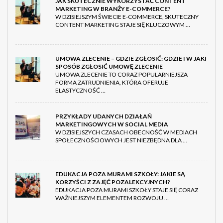
JAK SKUTECZNIE WYKORZYSTAĆ CONTENT
MARKETING W BRANŻY E-COMMERCE?
W DZISIEJSZYM ŚWIECIE E-COMMERCE, SKUTECZNY
CONTENT MARKETING STAJE SIĘ KLUCZOWYM …
UMOWA ZLECENIE – GDZIE ZGŁOSIĆ: GDZIE I W JAKI
SPOSÓB ZGŁOSIĆ UMOWĘ ZLECENIE
UMOWA ZLECENIE TO CORAZ POPULARNIEJSZA
FORMA ZATRUDNIENIA, KTÓRA OFERUJE
ELASTYCZNOŚĆ …
PRZYKŁADY UDANYCH DZIAŁAŃ
MARKETINGOWYCH W SOCIAL MEDIA
W DZISIEJSZYCH CZASACH OBECNOŚĆ W MEDIACH
SPOŁECZNOŚCIOWYCH JEST NIEZBĘDNA DLA …
EDUKACJA POZA MURAMI SZKOŁY: JAKIE SĄ
KORZYŚCI Z ZAJĘĆ POZALEKCYJNYCH?
EDUKACJA POZA MURAMI SZKOŁY STAJE SIĘ CORAZ
WAŻNIEJSZYM ELEMENTEM ROZWOJU …