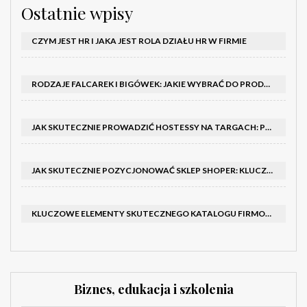
Ostatnie wpisy
CZYM JEST HR I JAKA JEST ROLA DZIAŁU HR W FIRMIE
RODZAJE FALCAREK I BIGÓWEK: JAKIE WYBRAĆ DO PRODUKCJI?
JAK SKUTECZNIE PROWADZIĆ HOSTESSY NA TARGACH: PORADNIK I SZKOLENIA
JAK SKUTECZNIE POZYCJONOWAĆ SKLEP SHOPER: KLUCZOWE KROKI I STRATEGIE
KLUCZOWE ELEMENTY SKUTECZNEGO KATALOGU FIRMOWEGO I BROSZURY
Biznes, edukacja i szkolenia