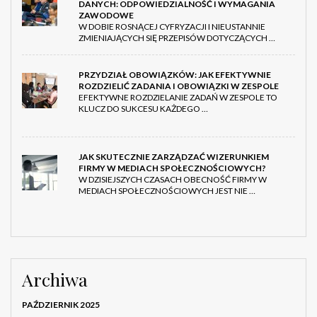
DANYCH: ODPOWIEDZIALNOŚĆ I WYMAGANIA
ZAWODOWE
W DOBIE ROSNĄCEJ CYFRYZACJI I NIEUSTANNIE
ZMIENIAJĄCYCH SIĘ PRZEPISÓW DOTYCZĄCYCH …
PRZYDZIAŁ OBOWIĄZKÓW: JAK EFEKTYWNIE
ROZDZIELIĆ ZADANIA I OBOWIĄZKI W ZESPOLE
EFEKTYWNE ROZDZIELANIE ZADAŃ W ZESPOLE TO
KLUCZ DO SUKCESU KAŻDEGO …
JAK SKUTECZNIE ZARZĄDZAĆ WIZERUNKIEM
FIRMY W MEDIACH SPOŁECZNOŚCIOWYCH?
W DZISIEJSZYCH CZASACH OBECNOŚĆ FIRMY W
MEDIACH SPOŁECZNOŚCIOWYCH JEST NIE …
Archiwa
PAŹDZIERNIK 2025