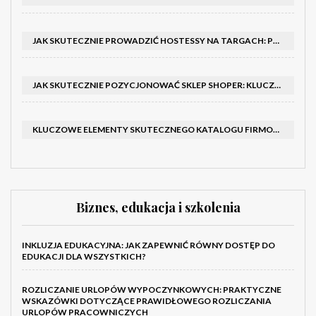
JAK SKUTECZNIE PROWADZIĆ HOSTESSY NA TARGACH: PORADNIK I SZKOLENIA
JAK SKUTECZNIE POZYCJONOWAĆ SKLEP SHOPER: KLUCZOWE KROKI I STRATEGIE
KLUCZOWE ELEMENTY SKUTECZNEGO KATALOGU FIRMOWEGO I BROSZURY
Biznes, edukacja i szkolenia
INKLUZJA EDUKACYJNA: JAK ZAPEWNIĆ RÓWNY DOSTĘP DO
EDUKACJI DLA WSZYSTKICH?
ROZLICZANIE URLOPÓW WYPOCZYNKOWYCH: PRAKTYCZNE
WSKAZÓWKI DOTYCZĄCE PRAWIDŁOWEGO ROZLICZANIA
URLOPÓW PRACOWNICZYCH