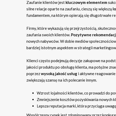
Zaufanie klientów jest
kluczowym elementem
sukce
silne relacje oparte na zaufaniu, cieszą się większą
l
fundamentem, na którym opierają się długotrwałe re
Firmy, które wykazują się przejrzystością, skuteczno
zaufania swoich klientów.
Pozytywne rekomendacj
nowych nabywców. W dobie mediów społecznościowych,
bardziej istotnym aspektem w strategii marketingow
Klienci często podejmują decyzje zakupowe na podsta
jakości produktu po obsługę klienta, ma potężne zna
poprzez
wysoką jakość usług
i aktywne reagowanie n
zwiększają szansę na ich polecanie innym.
Wzrost lojalności klientów, co prowadzi do p
Zmniejszenie kosztów pozyskiwania nowych k
Lepsza reputacja marki, która przyciąga uwa
Współczesny rynek jest zdominowany przez konkurenc