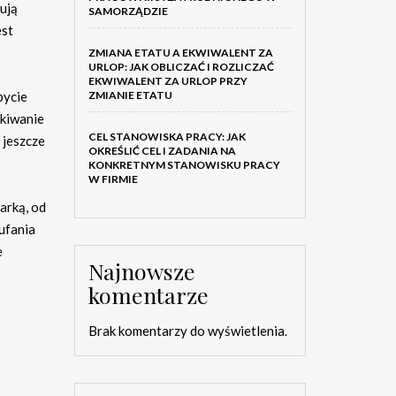
ują
SAMORZĄDZIE
est
ZMIANA ETATU A EKWIWALENT ZA
URLOP: JAK OBLICZAĆ I ROZLICZAĆ
EKWIWALENT ZA URLOP PRZY
bycie
ZMIANIE ETATU
kiwanie
CEL STANOWISKA PRACY: JAK
 jeszcze
OKREŚLIĆ CEL I ZADANIA NA
KONKRETNYM STANOWISKU PRACY
W FIRMIE
arką, od
ufania
e
Najnowsze
komentarze
Brak komentarzy do wyświetlenia.