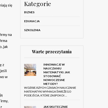
Kategorie
iają się
BIZNES
EDUKACJA
SZKOLENIA
firmy na
firma
, jak
Warte przeczytania
ę z
INNOWACJE W
NAUCZANIU
jeśli
MATEMATYKI: JAK
STOSOWAĆ
owo w
NOWOCZESNE
METODY?
W DZISIEJSZYCH CZASACH NAUCZANIE
MATEMATYKI WYMAGA ŚWIEŻEGO
ją
PODEJŚCIA, KTÓRE ZASPOKOI …
Firmy,
 z
JAK SKUTECZNIE