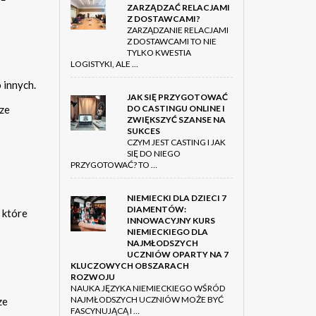
ZARZĄDZAĆ RELACJAMI
Z DOSTAWCAMI?
ZARZĄDZANIE RELACJAMI
Z DOSTAWCAMI TO NIE
TYLKO KWESTIA
LOGISTYKI, ALE …
 innych.
JAK SIĘ PRZYGOTOWAĆ
sze
DO CASTINGU ONLINE I
ZWIĘKSZYĆ SZANSE NA
SUKCES
CZYM JEST CASTING I JAK
SIĘ DO NIEGO
PRZYGOTOWAĆ? TO …
NIEMIECKI DLA DZIECI 7
DIAMENTÓW:
 które
INNOWACYJNY KURS
NIEMIECKIEGO DLA
NAJMŁODSZYCH
UCZNIÓW OPARTY NA 7
KLUCZOWYCH OBSZARACH
ROZWOJU
NAUKA JĘZYKA NIEMIECKIEGO WŚRÓD
NAJMŁODSZYCH UCZNIÓW MOŻE BYĆ
ze
FASCYNUJĄCĄ I …