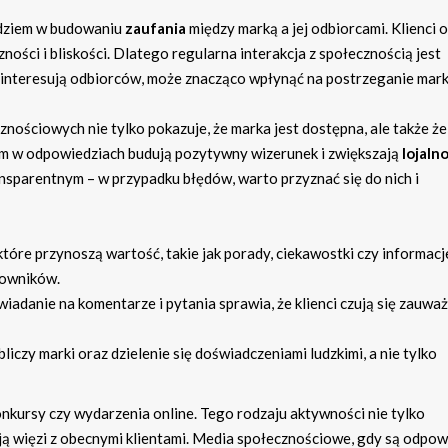
dziem w budowaniu
zaufania
między marką a jej odbiorcami. Klienci 
zności i bliskości. Dlatego regularna interakcja z społecznością jest
 interesują odbiorców, może znacząco wpłynąć na postrzeganie mark
ościowych nie tylko pokazuje, że marka jest dostępna, ale także że
izm w odpowiedziach budują pozytywny wizerunek i zwiększają
lojaln
ansparentnym – w przypadku błędów, warto przyznać się do nich i
które przynoszą wartość, takie jak porady, ciekawostki czy informacj
kowników.
adanie na komentarze i pytania sprawia, że klienci czują się zauważ
czy marki oraz dzielenie się doświadczeniami ludzkimi, a nie tylko
kursy czy wydarzenia online. Tego rodzaju aktywności nie tylko
ą więzi z obecnymi klientami. Media społecznościowe, gdy są odpow