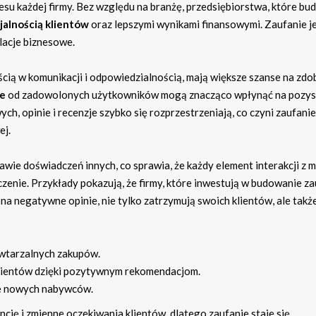
su każdej firmy. Bez względu na branżę, przedsiębiorstwa, które bud
ojalnością klientów
oraz lepszymi wynikami finansowymi. Zaufanie j
lacje biznesowe.
ścią w komunikacji i odpowiedzialnością, mają większe szanse na zdo
e
od zadowolonych użytkowników mogą znacząco wpłynąć na pozys
 opinie i recenzje szybko się rozprzestrzeniają, co czyni zaufanie
ej.
wie doświadczeń innych, co sprawia, że każdy element interakcji z m
czenie. Przykłady pokazują, że firmy, które inwestują w budowanie za
a negatywne opinie, nie tylko zatrzymują swoich klientów, ale takż
owtarzalnych zakupów.
lientów dzięki pozytywnym rekomendacjom.
gę nowych nabywców.
ję i zmienne oczekiwania klientów, dlatego zaufanie staje się