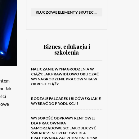
KLUCZOWE ELEMENTY SKUTECZNEGO KATALOGU FIRMOWEGO I BROSZURY
Biznes, edukacja i
szkolenia
NALICZANIE WYNAGRODZENIA W
CIĄŻY: JAK PRAWIDŁOWO OBLICZAĆ
WYNAGRODZENIE PRACOWNIKA W
entem
OKRESIE CIĄŻY
m. Jak
ści
RODZAJE FALCAREK I BIGÓWEK: JAKIE
ciowe
WYBRAĆ DO PRODUKCJI?
WYSOKOŚĆ ODPRAWY RENTOWEJ
DLA PRACOWNIKA
SAMORZĄDOWEGO: JAK OBLICZYĆ
ŚWIADCZENIE RENTOWE DLA
PRACOWNIKA ZATRUDNIONEGO W