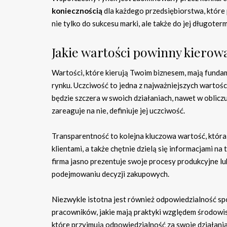
koniecznością
dla każdego przedsiębiorstwa, które p
nie tylko do sukcesu marki, ale także do jej długot
Jakie wartości powinny kiero
Wartości, które kierują Twoim biznesem, mają fundam
rynku. Uczciwość to jedna z najważniejszych wartości
będzie szczera w swoich działaniach, nawet w oblicz
zareaguje na nie, definiuje jej uczciwość.
Transparentność to kolejna kluczowa wartość, która 
klientami, a także chętnie dzielą się informacjami na
firma jasno prezentuje swoje procesy produkcyjne lub
podejmowaniu decyzji zakupowych.
Niezwykle istotna jest również odpowiedzialność społ
pracowników, jakie mają praktyki względem środowiska
które przyjmują odpowiedzialność za swoje działania 