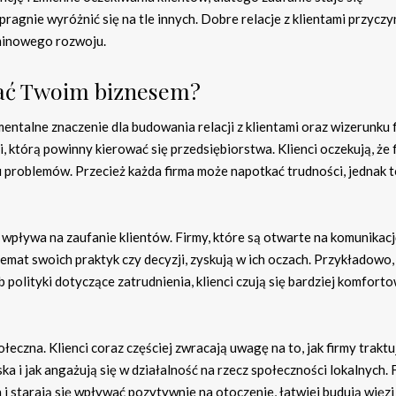
ragnie wyróżnić się na tle innych. Dobre relacje z klientami przyczyn
erminowego rozwoju.
wać Twoim biznesem?
entalne znaczenie dla budowania relacji z klientami oraz wizerunku 
, którą powinny kierować się przedsiębiorstwa. Klienci oczekują, że 
u problemów. Przecież każda firma może napotkać trudności, jednak to
wpływa na zaufanie klientów. Firmy, które są otwarte na komunikacj
 temat swoich praktyk czy decyzji, zyskują w ich oczach. Przykładowo, 
 polityki dotyczące zatrudnienia, klienci czują się bardziej komfort
eczna. Klienci coraz częściej zwracają uwagę na to, jak firmy traktu
 i jak angażują się w działalność na rzecz społeczności lokalnych. 
i starają się wpływać pozytywnie na otoczenie, łatwiej budują więzi