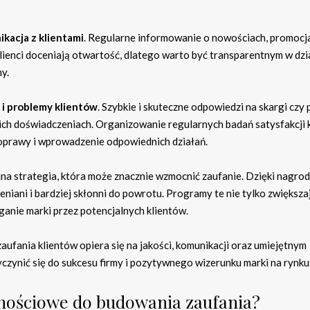
kacja z klientami
. Regularne informowanie o nowościach, promocj
lienci doceniają otwartość, dlatego warto być transparentnym w dzi
my.
 i problemy klientów
. Szybkie i skuteczne odpowiedzi na skargi czy 
 ich doświadczeniach. Organizowanie regularnych badań satysfakcji 
oprawy i wprowadzenie odpowiednich działań.
jna strategia, która może znacznie wzmocnić zaufanie. Dzięki nagro
ceniani i bardziej skłonni do powrotu. Programy te nie tylko zwiększa
ganie marki przez potencjalnych klientów.
fania klientów opiera się na jakości, komunikacji oraz umiejętnym
yczynić się do sukcesu firmy i pozytywnego wizerunku marki na rynku
znościowe do budowania zaufania?