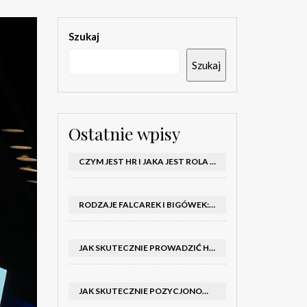
Szukaj
Szukaj
Ostatnie wpisy
CZYM JEST HR I JAKA JEST ROLA DZIAŁU HR W FIRMIE
RODZAJE FALCAREK I BIGÓWEK: JAKIE WYBRAĆ DO PRODUKCJI?
JAK SKUTECZNIE PROWADZIĆ HOSTESSY NA TARGACH: PORADNIK I SZKOLENIA
JAK SKUTECZNIE POZYCJONOWAĆ SKLEP SHOPER: KLUCZOWE KROKI I STRATEGIE