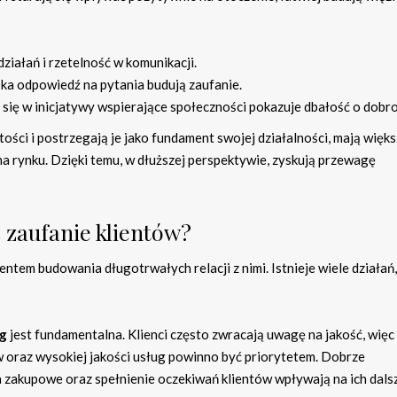
działań i rzetelność w komunikacji.
bka odpowiedź na pytania budują zaufanie.
się w inicjatywy wspierające społeczności pokazuje dbałość o dobro
ości i postrzegają je jako fundament swojej działalności, mają więk
na rynku. Dzięki temu, w dłuższej perspektywie, zyskują przewagę
 zaufanie klientów?
tem budowania długotrwałych relacji z nimi. Istnieje wiele działań,
ug
jest fundamentalna. Klienci często zwracają uwagę na jakość, więc
oraz wysokiej jakości usług powinno być priorytetem. Dobrze
zakupowe oraz spełnienie oczekiwań klientów wpływają na ich dals