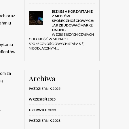
BIZNES A KORZYSTANIE
ach oraz
Z MEDIÓW
SPOŁECZNOŚCIOWYCH:
ałaniu
JAK ZBUDOWAĆ MARKĘ
ONLINE?
W DZISIEJSZYCH CZASACH
OBECNOŚĆ W MEDIACH
SPOŁECZNOŚCIOWYCH STAŁA SIĘ
pytania
NIEODŁĄCZNYM …
klientów
dom za
Archiwa
ją
PAŹDZIERNIK 2025
WRZESIEŃ 2025
.
CZERWIEC 2025
PAŹDZIERNIK 2023