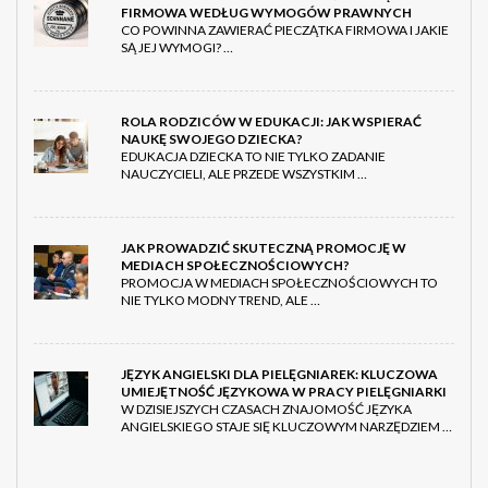
FIRMOWA WEDŁUG WYMOGÓW PRAWNYCH
CO POWINNA ZAWIERAĆ PIECZĄTKA FIRMOWA I JAKIE
SĄ JEJ WYMOGI? …
ROLA RODZICÓW W EDUKACJI: JAK WSPIERAĆ
NAUKĘ SWOJEGO DZIECKA?
EDUKACJA DZIECKA TO NIE TYLKO ZADANIE
NAUCZYCIELI, ALE PRZEDE WSZYSTKIM …
JAK PROWADZIĆ SKUTECZNĄ PROMOCJĘ W
MEDIACH SPOŁECZNOŚCIOWYCH?
PROMOCJA W MEDIACH SPOŁECZNOŚCIOWYCH TO
NIE TYLKO MODNY TREND, ALE …
JĘZYK ANGIELSKI DLA PIELĘGNIAREK: KLUCZOWA
UMIEJĘTNOŚĆ JĘZYKOWA W PRACY PIELĘGNIARKI
W DZISIEJSZYCH CZASACH ZNAJOMOŚĆ JĘZYKA
ANGIELSKIEGO STAJE SIĘ KLUCZOWYM NARZĘDZIEM …