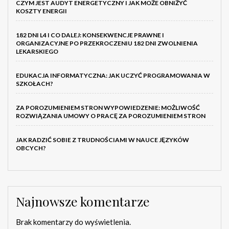
CZYM JEST AUDYT ENERGETYCZNY I JAK MOŻE OBNIŻYĆ
KOSZTY ENERGII
182 DNI L4 I CO DALEJ: KONSEKWENCJE PRAWNE I
ORGANIZACYJNE PO PRZEKROCZENIU 182 DNI ZWOLNIENIA
LEKARSKIEGO
EDUKACJA INFORMATYCZNA: JAK UCZYĆ PROGRAMOWANIA W
SZKOŁACH?
ZA POROZUMIENIEM STRON WYPOWIEDZENIE: MOŻLIWOŚĆ
ROZWIĄZANIA UMOWY O PRACĘ ZA POROZUMIENIEM STRON
JAK RADZIĆ SOBIE Z TRUDNOŚCIAMI W NAUCE JĘZYKÓW
OBCYCH?
Najnowsze komentarze
Brak komentarzy do wyświetlenia.