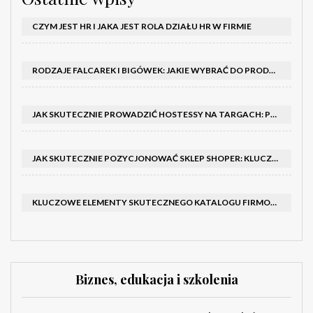
CZYM JEST HR I JAKA JEST ROLA DZIAŁU HR W FIRMIE
RODZAJE FALCAREK I BIGÓWEK: JAKIE WYBRAĆ DO PRODUKCJI?
JAK SKUTECZNIE PROWADZIĆ HOSTESSY NA TARGACH: PORADNIK I SZKOLENIA
JAK SKUTECZNIE POZYCJONOWAĆ SKLEP SHOPER: KLUCZOWE KROKI I STRATEGIE
KLUCZOWE ELEMENTY SKUTECZNEGO KATALOGU FIRMOWEGO I BROSZURY
Biznes, edukacja i szkolenia