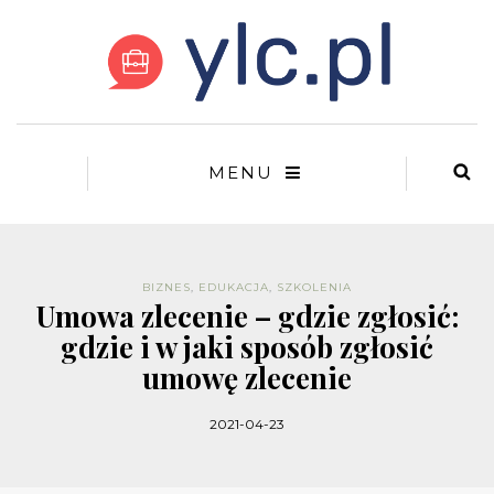
MENU
BIZNES
,
EDUKACJA
,
SZKOLENIA
Umowa zlecenie – gdzie zgłosić:
gdzie i w jaki sposób zgłosić
umowę zlecenie
2021-04-23