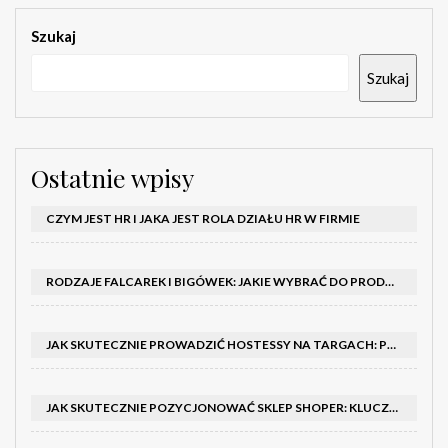
Szukaj
Szukaj
Ostatnie wpisy
CZYM JEST HR I JAKA JEST ROLA DZIAŁU HR W FIRMIE
RODZAJE FALCAREK I BIGÓWEK: JAKIE WYBRAĆ DO PRODUKCJI?
JAK SKUTECZNIE PROWADZIĆ HOSTESSY NA TARGACH: PORADNIK I SZKOLENIA
JAK SKUTECZNIE POZYCJONOWAĆ SKLEP SHOPER: KLUCZOWE KROKI I STRATEGIE