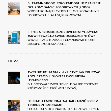
E-LEARNING RODO: SZKOLENIE ONLINE Z ZAKRESU
OCHRONY DANYCH OSOBOWYCH (RODO)
W DOBIE ROSNĄCEJ CYFRYZACJI OCHRONA DANYCH
OSOBOWYCH STAŁA SIĘ KLUCZOWYM …
BIZNES A PROMOCJA ZDROWEGO STYLU ŻYCIA:
JAK WPŁYWAĆ NA ŚWIADOMOŚĆ KLIENTÓW?
W DZISIEJSZYCH CZASACH, GDY ZDROWIE I DOBRE
SAMOPOCZUCIE STAJĄ SIĘ …
TUTAJ
ZWOLNIENIE 182 DNI – JAK LICZYĆ: JAK OBLICZAĆ I
ROZLICZAĆ DŁUGI OKRES ZWOLNIENIA
LEKARSKIEGO
DŁUGOTRWAŁE ZWOLNIENIE LEKARSKIE TO TEMAT,
KTÓRY MOŻE BUDZIĆ WIELE PYTAŃ, …
EDUKACJA EMOCJONALNA: JAK RADZIĆ SOBIE Z
TRUDNYMI EMOCJAMI?
EDUKACJA EMOCJONALNA TO KLUCZOWY ELEMENT