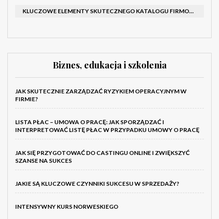
KLUCZOWE ELEMENTY SKUTECZNEGO KATALOGU FIRMOWEGO I BROSZURY
Biznes, edukacja i szkolenia
JAK SKUTECZNIE ZARZĄDZAĆ RYZYKIEM OPERACYJNYM W
FIRMIE?
LISTA PŁAC – UMOWA O PRACĘ: JAK SPORZĄDZAĆ I
INTERPRETOWAĆ LISTĘ PŁAC W PRZYPADKU UMOWY O PRACĘ
JAK SIĘ PRZYGOTOWAĆ DO CASTINGU ONLINE I ZWIĘKSZYĆ
SZANSE NA SUKCES
JAKIE SĄ KLUCZOWE CZYNNIKI SUKCESU W SPRZEDAŻY?
INTENSYWNY KURS NORWESKIEGO