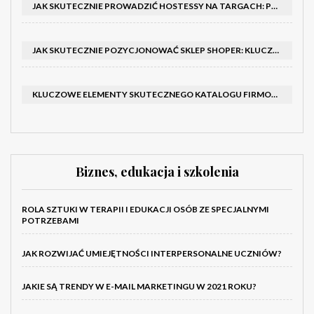
JAK SKUTECZNIE PROWADZIĆ HOSTESSY NA TARGACH: PORADNIK I SZKOLENIA
JAK SKUTECZNIE POZYCJONOWAĆ SKLEP SHOPER: KLUCZOWE KROKI I STRATEGIE
KLUCZOWE ELEMENTY SKUTECZNEGO KATALOGU FIRMOWEGO I BROSZURY
Biznes, edukacja i szkolenia
ROLA SZTUKI W TERAPII I EDUKACJI OSÓB ZE SPECJALNYMI
POTRZEBAMI
JAK ROZWIJAĆ UMIEJĘTNOŚCI INTERPERSONALNE UCZNIÓW?
JAKIE SĄ TRENDY W E-MAIL MARKETINGU W 2021 ROKU?