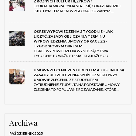
Z RÓŻNYCH KULTUR I JĘZYKÓW?
EDUKACJA MIGRACYJNA STAJE SIĘ CORAZ BARDZIEJ
ISTOTNYM TEMATEM W ZGLOBALIZOWANYM …
OKRES WYPOWIEDZENIA 2 TYGODNIE – JAK
LICZYĆ: ZASADY OBLICZANIA TERMINU
WYPOWIEDZENIA UMOWY O PRACĘ Z 2-
TYGODNIOWYM OKRESEM
OKRES WYPOWIEDZENIA WYNOSZĄCY DWA
TYGODNIE TO WAŻNY TEMAT DLA KAŻDEGO …
UMOWA ZLECENIE ZE STUDENTEM A ZUS: JAKIE SĄ
ZASADY UBEZPIECZENIA SPOŁECZNEGO PRZY
UMOWIE ZLECENIU ZE STUDENTEM
ZATRUDNIENIE STUDENTA NA PODSTAWIE UMOWY
ZLECENIA TO POPULARNE ROZWIĄZANIE, KTÓRE …
Archiwa
PAŹDZIERNIK 2025