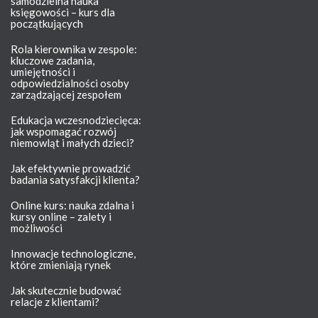
samodzielna nauka
księgowości – kurs dla
początkujących
Rola kierownika w zespole:
kluczowe zadania,
umiejętności i
odpowiedzialności osoby
zarządzającej zespołem
Edukacja wczesnodziecięca:
jak wspomagać rozwój
niemowląt i małych dzieci?
Jak efektywnie prowadzić
badania satysfakcji klienta?
Online kurs: nauka zdalna i
kursy online – zalety i
możliwości
Innowacje technologiczne,
które zmieniają rynek
Jak skutecznie budować
relacje z klientami?