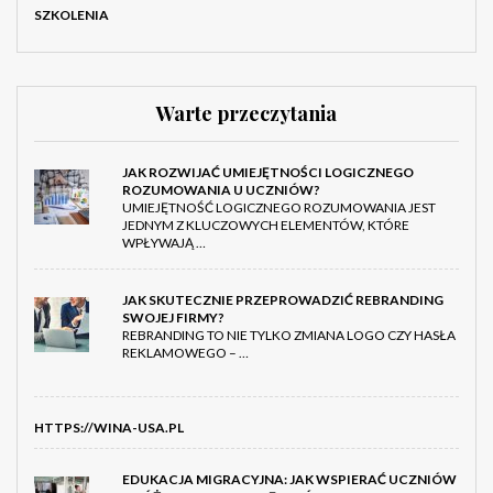
SZKOLENIA
Warte przeczytania
JAK ROZWIJAĆ UMIEJĘTNOŚCI LOGICZNEGO
ROZUMOWANIA U UCZNIÓW?
UMIEJĘTNOŚĆ LOGICZNEGO ROZUMOWANIA JEST
JEDNYM Z KLUCZOWYCH ELEMENTÓW, KTÓRE
WPŁYWAJĄ …
JAK SKUTECZNIE PRZEPROWADZIĆ REBRANDING
SWOJEJ FIRMY?
REBRANDING TO NIE TYLKO ZMIANA LOGO CZY HASŁA
REKLAMOWEGO – …
HTTPS://WINA-USA.PL
EDUKACJA MIGRACYJNA: JAK WSPIERAĆ UCZNIÓW