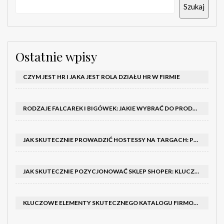
Szukaj
Ostatnie wpisy
CZYM JEST HR I JAKA JEST ROLA DZIAŁU HR W FIRMIE
RODZAJE FALCAREK I BIGÓWEK: JAKIE WYBRAĆ DO PRODUKCJI?
JAK SKUTECZNIE PROWADZIĆ HOSTESSY NA TARGACH: PORADNIK I SZKOLENIA
JAK SKUTECZNIE POZYCJONOWAĆ SKLEP SHOPER: KLUCZOWE KROKI I STRATEGIE
KLUCZOWE ELEMENTY SKUTECZNEGO KATALOGU FIRMOWEGO I BROSZURY