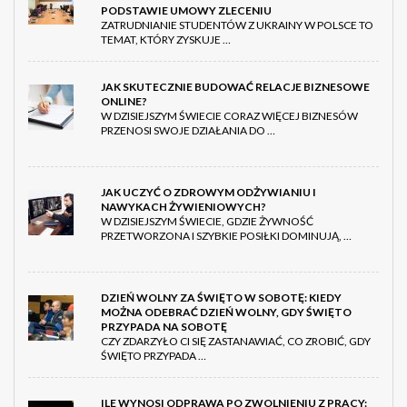
PODSTAWIE UMOWY ZLECENIU
ZATRUDNIANIE STUDENTÓW Z UKRAINY W POLSCE TO
TEMAT, KTÓRY ZYSKUJE …
JAK SKUTECZNIE BUDOWAĆ RELACJE BIZNESOWE
ONLINE?
W DZISIEJSZYM ŚWIECIE CORAZ WIĘCEJ BIZNESÓW
PRZENOSI SWOJE DZIAŁANIA DO …
JAK UCZYĆ O ZDROWYM ODŻYWIANIU I
NAWYKACH ŻYWIENIOWYCH?
W DZISIEJSZYM ŚWIECIE, GDZIE ŻYWNOŚĆ
PRZETWORZONA I SZYBKIE POSIŁKI DOMINUJĄ, …
DZIEŃ WOLNY ZA ŚWIĘTO W SOBOTĘ: KIEDY
MOŻNA ODEBRAĆ DZIEŃ WOLNY, GDY ŚWIĘTO
PRZYPADA NA SOBOTĘ
CZY ZDARZYŁO CI SIĘ ZASTANAWIAĆ, CO ZROBIĆ, GDY
ŚWIĘTO PRZYPADA …
ILE WYNOSI ODPRAWA PO ZWOLNIENIU Z PRACY: