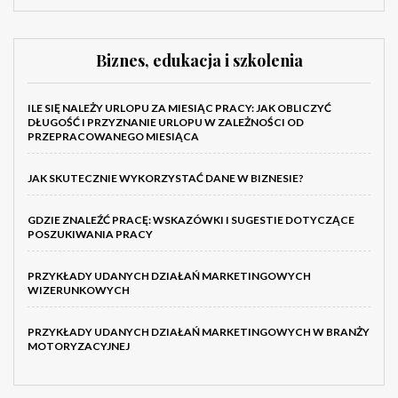
Biznes, edukacja i szkolenia
ILE SIĘ NALEŻY URLOPU ZA MIESIĄC PRACY: JAK OBLICZYĆ
DŁUGOŚĆ I PRZYZNANIE URLOPU W ZALEŻNOŚCI OD
PRZEPRACOWANEGO MIESIĄCA
JAK SKUTECZNIE WYKORZYSTAĆ DANE W BIZNESIE?
GDZIE ZNALEŹĆ PRACĘ: WSKAZÓWKI I SUGESTIE DOTYCZĄCE
POSZUKIWANIA PRACY
PRZYKŁADY UDANYCH DZIAŁAŃ MARKETINGOWYCH
WIZERUNKOWYCH
PRZYKŁADY UDANYCH DZIAŁAŃ MARKETINGOWYCH W BRANŻY
MOTORYZACYJNEJ