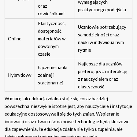
wymagających
oraz
praktycznego podejścia
rówieśnikami
Elastyczność,
Uczniowie potrzebujący
dostępność
samodzielności oraz
Online
materiałów w
nauki w indywidualnym
dowolnym
rytmie
czasie
Najlepsze dla uczniów
Łączenie nauki
preferujących interakcję
Hybrydowy
zdalnej i
z nauczycielem oraz
stacjonarnej
elastyczność
W miarę jak edukacja zdalna staje się coraz bardziej
powszechna, niezwykle istotne jest, aby nauczyciele i instytucje
edukacyjne dostosowywali się do tych zmian. Wspieranie
innowacji oraz otwartość na nowe technologie będą kluczowe
dla zapewnienia, że edukacja zdalna nie tylko uzupełnia, ale
także wzbogaca tradycyjne metody nauczania.