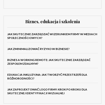
Biznes, edukacja i szkolenia
JAK SKUTECZNIE ZARZĄDZAĆ WIZERUNKIEM FIRMY W MEDIACH
SPOŁECZNOŚCIOWYCH?
JAK ZMINIMALIZOWAĆ RYZYKO W BIZNESIE?
BIZNES A WORKING REMOTE: JAK SKUTECZNIE ZARZĄDZAĆ
ZESPOŁEM ZDALNYM?
EDUKACJA INKLUZYJNA: JAK TWORZYĆ PRZESTRZEŃ DLA
RÓŻNORODNOŚCI?
JAK ZAPROJEKTOWAĆ LOGO FIRMY: KROK PO KROKU DLA
SKUTECZNEJ IDENTYFIKACJI WIZUALNEJ