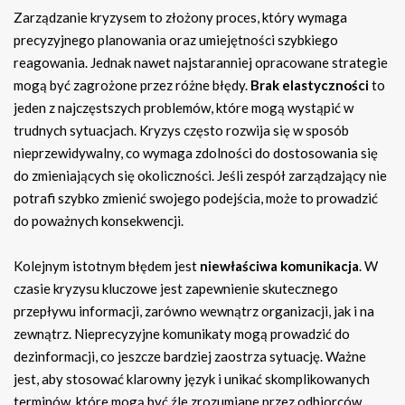
Zarządzanie kryzysem to złożony proces, który wymaga
precyzyjnego planowania oraz umiejętności szybkiego
reagowania. Jednak nawet najstaranniej opracowane strategie
mogą być zagrożone przez różne błędy.
Brak elastyczności
to
jeden z najczęstszych problemów, które mogą wystąpić w
trudnych sytuacjach. Kryzys często rozwija się w sposób
nieprzewidywalny, co wymaga zdolności do dostosowania się
do zmieniających się okoliczności. Jeśli zespół zarządzający nie
potrafi szybko zmienić swojego podejścia, może to prowadzić
do poważnych konsekwencji.
Kolejnym istotnym błędem jest
niewłaściwa komunikacja
. W
czasie kryzysu kluczowe jest zapewnienie skutecznego
przepływu informacji, zarówno wewnątrz organizacji, jak i na
zewnątrz. Nieprecyzyjne komunikaty mogą prowadzić do
dezinformacji, co jeszcze bardziej zaostrza sytuację. Ważne
jest, aby stosować klarowny język i unikać skomplikowanych
terminów, które mogą być źle zrozumiane przez odbiorców.