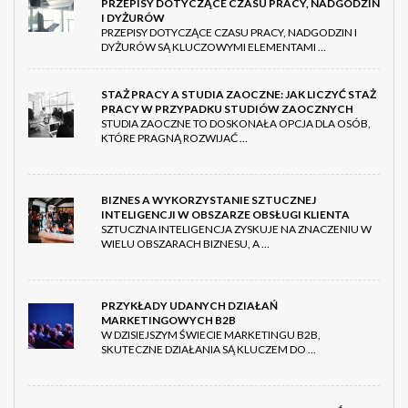
PRZEPISY DOTYCZĄCE CZASU PRACY, NADGODZIN
I DYŻURÓW
PRZEPISY DOTYCZĄCE CZASU PRACY, NADGODZIN I
DYŻURÓW SĄ KLUCZOWYMI ELEMENTAMI …
STAŻ PRACY A STUDIA ZAOCZNE: JAK LICZYĆ STAŻ
PRACY W PRZYPADKU STUDIÓW ZAOCZNYCH
STUDIA ZAOCZNE TO DOSKONAŁA OPCJA DLA OSÓB,
KTÓRE PRAGNĄ ROZWIJAĆ …
BIZNES A WYKORZYSTANIE SZTUCZNEJ
INTELIGENCJI W OBSZARZE OBSŁUGI KLIENTA
SZTUCZNA INTELIGENCJA ZYSKUJE NA ZNACZENIU W
WIELU OBSZARACH BIZNESU, A …
PRZYKŁADY UDANYCH DZIAŁAŃ
MARKETINGOWYCH B2B
W DZISIEJSZYM ŚWIECIE MARKETINGU B2B,
SKUTECZNE DZIAŁANIA SĄ KLUCZEM DO …