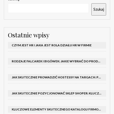
Szukaj
Ostatnie wpisy
CZYM JEST HR I JAKA JEST ROLA DZIAŁU HR W FIRMIE
RODZAJE FALCAREK I BIGÓWEK: JAKIE WYBRAĆ DO PRODUKCJI?
JAK SKUTECZNIE PROWADZIĆ HOSTESSY NA TARGACH: PORADNIK I SZKOLENIA
JAK SKUTECZNIE POZYCJONOWAĆ SKLEP SHOPER: KLUCZOWE KROKI I STRATEGIE
KLUCZOWE ELEMENTY SKUTECZNEGO KATALOGU FIRMOWEGO I BROSZURY