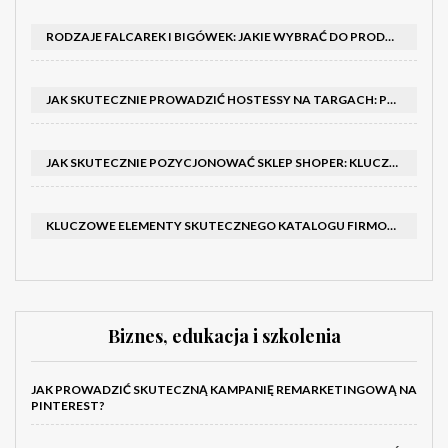
RODZAJE FALCAREK I BIGÓWEK: JAKIE WYBRAĆ DO PRODUKCJI?
JAK SKUTECZNIE PROWADZIĆ HOSTESSY NA TARGACH: PORADNIK I SZKOLENIA
JAK SKUTECZNIE POZYCJONOWAĆ SKLEP SHOPER: KLUCZOWE KROKI I STRATEGIE
KLUCZOWE ELEMENTY SKUTECZNEGO KATALOGU FIRMOWEGO I BROSZURY
Biznes, edukacja i szkolenia
JAK PROWADZIĆ SKUTECZNĄ KAMPANIĘ REMARKETINGOWĄ NA
PINTEREST?