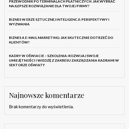
PRZEWODNIK PO TERMINALACH PŁATNICZYCH: JAK WYBRAĆ
NAJLEPSZE ROZWIĄZANIE DLA TWOJEJ FIRMY?
BIZNES W ERZE SZTUCZNEJ INTELIGENCJI: PERSPEKTYWY I
WYZWANIA
BIZNES A E-MAIL MARKETING: JAK SKUTECZNIE DOTRZEĆ DO
KLIENTÓW?
KADRY W OŚWIACIE – SZKOLENIA: ROZWIJAJ SWOJE
UMIEJĘTNOŚCI I WIEDZĘ Z ZAKRESU ZARZĄDZANIA KADRAMI W
SEKTORZE OŚWIATY
Najnowsze komentarze
Brak komentarzy do wyświetlenia.