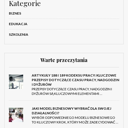
Kategorie
BIZNES
EDUKACJA
SZKOLENIA
Warte przeczytania
ARTYKUŁY 188 I 189 KODEKSU PRACY: KLUCZOWE
PRZEPISY DOTYCZĄCE CZASU PRACY, NADGODZIN
I DYŻURÓW
PRZEPISY DOTYCZĄCE CZASU PRACY, NADGODZIN I
DYŻURÓW SĄ KLUCZOWYMI ELEMENTAMI …
JAKI MODEL BIZNESOWY WYBRAĆ DLA SWOJEJ
DZIAŁALNOŚCI?
WYBÓR ODPOWIEDNIEGO MODELU BIZNESOWEGO
TO KLUCZOWY KROK, KTÓRY MOŻE ZADECYDOWAĆ …