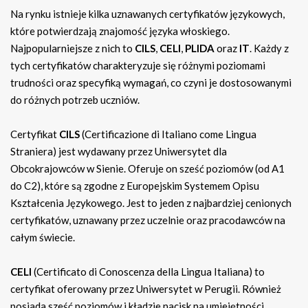
Na rynku istnieje kilka uznawanych certyfikatów językowych,
które potwierdzają znajomość języka włoskiego.
Najpopularniejsze z nich to
CILS
,
CELI
,
PLIDA
oraz
IT
. Każdy z
tych certyfikatów charakteryzuje się różnymi poziomami
trudności oraz specyfiką wymagań, co czyni je dostosowanymi
do różnych potrzeb uczniów.
Certyfikat
CILS
(Certificazione di Italiano come Lingua
Straniera) jest wydawany przez Uniwersytet dla
Obcokrajowców w Sienie. Oferuje on sześć poziomów (od A1
do C2), które są zgodne z Europejskim Systemem Opisu
Kształcenia Językowego. Jest to jeden z najbardziej cenionych
certyfikatów, uznawany przez uczelnie oraz pracodawców na
całym świecie.
CELI
(Certificato di Conoscenza della Lingua Italiana) to
certyfikat oferowany przez Uniwersytet w Perugii. Również
posiada sześć poziomów i kładzie nacisk na umiejętności