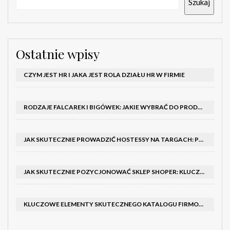
Szukaj
Ostatnie wpisy
CZYM JEST HR I JAKA JEST ROLA DZIAŁU HR W FIRMIE
RODZAJE FALCAREK I BIGÓWEK: JAKIE WYBRAĆ DO PRODUKCJI?
JAK SKUTECZNIE PROWADZIĆ HOSTESSY NA TARGACH: PORADNIK I SZKOLENIA
JAK SKUTECZNIE POZYCJONOWAĆ SKLEP SHOPER: KLUCZOWE KROKI I STRATEGIE
KLUCZOWE ELEMENTY SKUTECZNEGO KATALOGU FIRMOWEGO I BROSZURY