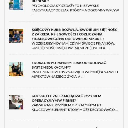
BIZNESIE?
PSYCHOLOGIA SPRZEDAŻY TO NIEZWYKLE
FASCYNUJĄCY OBSZAR, KTÓRY MA OGROMNY WPŁYW
…
KSIĘGOWY KURS: ROZWIJAJ SWOJE UMIEJĘTNOŚCI
Z ZAKRESU KSIĘGOWOŚCI I ROZLICZANIA
FINANSOWEGO NA ODPOWIEDNIM KURSIE
W DZISIEJSZYM DYNAMICZNYM ŚWIECIE FINANSÓW,
UMIEJĘTNOŚCI KSIĘGOWE SĄ NIEZBĘDNE DLA …
EDUKACJA PO PANDEMII: JAK ODBUDOWAĆ
SYSTEM EDUKACYJNY?
PANDEMIA COVID-19 ZNACZĄCO WPŁYNĘŁA NA WIELE
ASPEKTÓW NASZEGO ŻYCIA, A …
JAK SKUTECZNIE ZARZĄDZAĆ RYZYKIEM
OPERACYJNYM W FIRMIE?
ZARZĄDZANIE RYZYKIEM OPERACYJNYM TO
KLUCZOWY ELEMENT, KTÓRY MOŻE DECYDOWAĆ O …