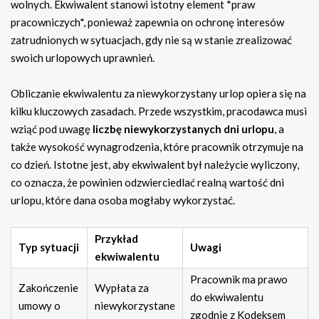
wolnych. Ekwiwalent stanowi istotny element *praw
pracowniczych*, ponieważ zapewnia on ochronę interesów
zatrudnionych w sytuacjach, gdy nie są w stanie zrealizować
swoich urlopowych uprawnień.
Obliczanie ekwiwalentu za niewykorzystany urlop opiera się na
kilku kluczowych zasadach. Przede wszystkim, pracodawca musi
wziąć pod uwagę
liczbę niewykorzystanych dni urlopu
, a
także wysokość wynagrodzenia, które pracownik otrzymuje na
co dzień. Istotne jest, aby ekwiwalent był należycie wyliczony,
co oznacza, że powinien odzwierciedlać realną wartość dni
urlopu, które dana osoba mogłaby wykorzystać.
Przykład
Typ sytuacji
Uwagi
ekwiwalentu
Pracownik ma prawo
Zakończenie
Wypłata za
do ekwiwalentu
umowy o
niewykorzystane
zgodnie z Kodeksem