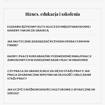
Biznes, edukacja i szkolenia
EGZAMIN JĘZYKOWY IELTS: KLUCZ DO MIĘDZYNARODOWEJ
KARIERY I NAUKI ZA GRANICĄ
JAK SKUTECZNIE ZARZĄDZAĆ RYZYKIEM OPERACYJNYM W
FIRMIE?
KADRY I PŁACE KURS KRAKÓW: PODNIESIENIE KWALIFIKACJI
ZAWODOWYCH W DZIEDZINIE KADR I PŁAC W KRAKOWIE
CZY PRACA ZA GRANICĄ WLICZA SIĘ DO STAŻU PRACY: JAK
PRACA ZAGRANICZNA WPŁYWA NA DŁUGOŚĆ I OBLICZANIE
STAŻU PRACY
JAK UCZYĆ O RÓŻNORODNOŚCI KULTUROWEJ I SPOŁECZNEJ W
SZKOLE?