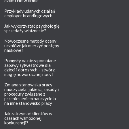
działu HR w firmie
Przykłady udanych działań
employer brandingowych
Jak wykorzystać psychologię
sprzedaży w biznesie?
Nowoczesne metody oceny
uczniów: jak mierzyć postępy
naukowe?
Pomysły na niezapomniane
zabawy sylwestrowe dla
dzieci i dorosłych – stwórz
magię noworocznej nocy!
Zmiana stanowiska pracy
nauczyciela: jakie są zasady i
procedury związane z
przeniesieniem nauczyciela
na inne stanowisko pracy
Jak zatrzymać klientów w
czasach wzmożonej
konkurencji?