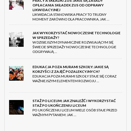
PRACY A SKŁADKI ZUS: JAKIE SĄ ZASADY
OPŁACANIA SKŁADEK ZUS OD ODPRAWY
LIKWIDACYJNEJ
LIKWIDACJA STANOWISKA PRACY TO TRUDNY
MOMENT ZARÓWNO DLA PRACOWNIKA, JAK …
JAK WYKORZYSTAĆ NOWOCZESNE TECHNOLOGIE
W SPRZEDAŻY?
W DZISIEJSZYM DYNAMICZNIE ROZWIJAJĄCYM SIĘ
ŚWIECIE SPRZEDAŻY NOWOCZESNE TECHNOLOGIE
ODGRYWAJĄ …
EDUKACJA POZA MURAMI SZKOŁY: JAKIE SĄ
KORZYŚCI Z ZAJĘĆ POZALEKCYJNYCH?
EDUKACJA POZA MURAMI SZKOŁY STAJE SIĘ CORAZ
WAŻNIEJSZYM ELEMENTEM ROZWOJU …
STAŻ PO LICEUM: JAK ZNALEŹĆ I WYKORZYSTAĆ
STAŻ PO UKOŃCZENIU LICEUM
PO UKOŃCZENIU LICEUM WIELE OSÓB STAJE PRZED
WAŻNYM PYTANIEM: JAK …