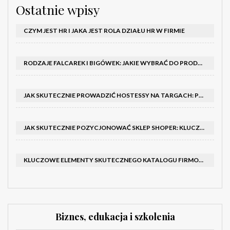
Ostatnie wpisy
CZYM JEST HR I JAKA JEST ROLA DZIAŁU HR W FIRMIE
RODZAJE FALCAREK I BIGÓWEK: JAKIE WYBRAĆ DO PRODUKCJI?
JAK SKUTECZNIE PROWADZIĆ HOSTESSY NA TARGACH: PORADNIK I SZKOLENIA
JAK SKUTECZNIE POZYCJONOWAĆ SKLEP SHOPER: KLUCZOWE KROKI I STRATEGIE
KLUCZOWE ELEMENTY SKUTECZNEGO KATALOGU FIRMOWEGO I BROSZURY
Biznes, edukacja i szkolenia