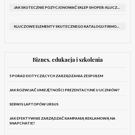
JAK SKUTECZNIE POZYCJONOWAĆ SKLEP SHOPER: KLUCZOWE KROKI I STRATEGIE
KLUCZOWE ELEMENTY SKUTECZNEGO KATALOGU FIRMOWEGO I BROSZURY
Biznes, edukacja i szkolenia
5 PORAD DOTYCZĄCYCH ZARZĄDZANIA ZESPOŁEM
JAK ROZWIJAĆ UMIEJĘTNOŚCI PREZENTACYJNE U UCZNIÓW?
SERWIS LAPTOPÓW URSUS
JAK EFEKTYWNIE ZARZĄDZAĆ KAMPANIĄ REKLAMOWĄ NA
SNAPCHATIE?