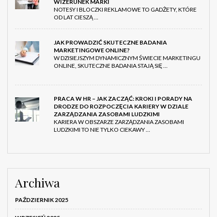
WIZERUNEK MARKI
NOTESY I BLOCZKI REKLAMOWE TO GADŻETY, KTÓRE
OD LAT CIESZĄ …
JAK PROWADZIĆ SKUTECZNE BADANIA
MARKETINGOWE ONLINE?
W DZISIEJSZYM DYNAMICZNYM ŚWIECIE MARKETINGU
ONLINE, SKUTECZNE BADANIA STAJĄ SIĘ …
PRACA W HR – JAK ZACZĄĆ: KROKI I PORADY NA
DRODZE DO ROZPOCZĘCIA KARIERY W DZIALE
ZARZĄDZANIA ZASOBAMI LUDZKIMI
KARIERA W OBSZARZE ZARZĄDZANIA ZASOBAMI
LUDZKIMI TO NIE TYLKO CIEKAWY …
Archiwa
PAŹDZIERNIK 2025