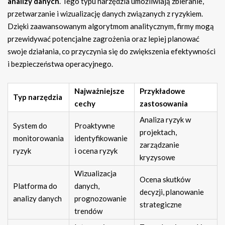
analizy danych
. Tego typu narzędzia umożliwiają zbieranie,
przetwarzanie i wizualizację danych związanych z ryzykiem.
Dzięki zaawansowanym algorytmom analitycznym, firmy mogą
przewidywać potencjalne zagrożenia oraz lepiej planować
swoje działania, co przyczynia się do zwiększenia efektywności
i bezpieczeństwa operacyjnego.
Najważniejsze
Przykładowe
Typ narzędzia
cechy
zastosowania
Analiza ryzyk w
System do
Proaktywne
projektach,
monitorowania
identyfikowanie
zarządzanie
ryzyk
i ocena ryzyk
kryzysowe
Wizualizacja
Ocena skutków
Platforma do
danych,
decyzji, planowanie
analizy danych
prognozowanie
strategiczne
trendów