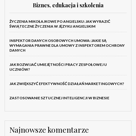
Biznes, edukacja i szkolenia
ŻYCZENIA MIKOŁAJKOWE PO ANGIELSKU: JAK WYRAZIĆ
ŚWIĄTECZNE ŻYCZENIA W JĘZYKU ANGIELSKIM
INSPEKTOR DANYCH OSOBOWYCH UMOWA: JAKIE SĄ
WYMAGANIA PRAWNE DLA UMOWY Z INSPEKTOREM OCHRONY
DANYCH
JAK ROZWIJAĆ UMIEJĘTNOŚCI PRACY ZESPOŁOWEJ U
UCZNIÓW?
JAK ZWIĘKSZYĆ EFEKTYWNOŚĆ DZIAŁAŃ MARKETINGOWYCH?
ZASTOSOWANIE SZTUCZNEJ INTELIGENCJI W BIZNESIE
Najnowsze komentarze