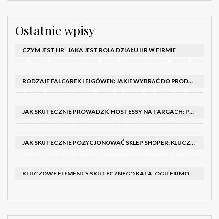
Ostatnie wpisy
CZYM JEST HR I JAKA JEST ROLA DZIAŁU HR W FIRMIE
RODZAJE FALCAREK I BIGÓWEK: JAKIE WYBRAĆ DO PRODUKCJI?
JAK SKUTECZNIE PROWADZIĆ HOSTESSY NA TARGACH: PORADNIK I SZKOLENIA
JAK SKUTECZNIE POZYCJONOWAĆ SKLEP SHOPER: KLUCZOWE KROKI I STRATEGIE
KLUCZOWE ELEMENTY SKUTECZNEGO KATALOGU FIRMOWEGO I BROSZURY