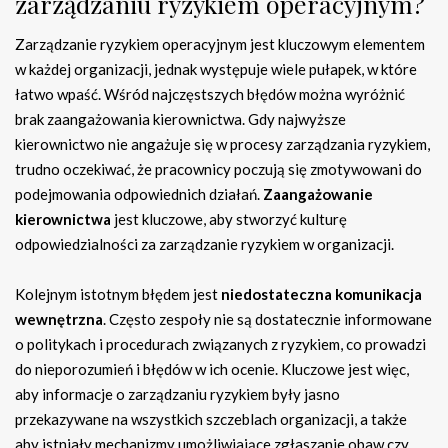
zarządzaniu ryzykiem operacyjnym?
Zarządzanie ryzykiem operacyjnym jest kluczowym elementem
w każdej organizacji, jednak występuje wiele pułapek, w które
łatwo wpaść. Wśród najczęstszych błędów można wyróżnić
brak zaangażowania kierownictwa. Gdy najwyższe
kierownictwo nie angażuje się w procesy zarządzania ryzykiem,
trudno oczekiwać, że pracownicy poczują się zmotywowani do
podejmowania odpowiednich działań.
Zaangażowanie
kierownictwa
jest kluczowe, aby stworzyć kulturę
odpowiedzialności za zarządzanie ryzykiem w organizacji.
Kolejnym istotnym błędem jest
niedostateczna komunikacja
wewnętrzna
. Często zespoły nie są dostatecznie informowane
o politykach i procedurach związanych z ryzykiem, co prowadzi
do nieporozumień i błędów w ich ocenie. Kluczowe jest więc,
aby informacje o zarządzaniu ryzykiem były jasno
przekazywane na wszystkich szczeblach organizacji, a także
aby istniały mechanizmy umożliwiające zgłaszanie obaw czy