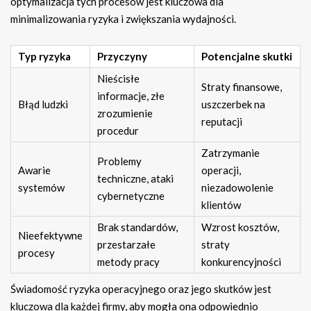
optymalizacja tych procesów jest kluczowa dla
minimalizowania ryzyka i zwiększania wydajności.
Typ ryzyka
Przyczyny
Potencjalne skutki
Nieścisłe
Straty finansowe,
informacje, złe
Błąd ludzki
uszczerbek na
zrozumienie
reputacji
procedur
Zatrzymanie
Problemy
Awarie
operacji,
techniczne, ataki
systemów
niezadowolenie
cybernetyczne
klientów
Brak standardów,
Wzrost kosztów,
Nieefektywne
przestarzałe
straty
procesy
metody pracy
konkurencyjności
Świadomość ryzyka operacyjnego oraz jego skutków jest
kluczowa dla każdej firmy, aby mogła ona odpowiednio