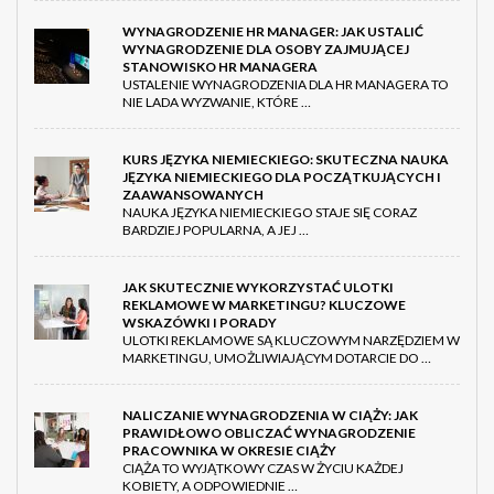
WYNAGRODZENIE HR MANAGER: JAK USTALIĆ
WYNAGRODZENIE DLA OSOBY ZAJMUJĄCEJ
STANOWISKO HR MANAGERA
USTALENIE WYNAGRODZENIA DLA HR MANAGERA TO
NIE LADA WYZWANIE, KTÓRE …
KURS JĘZYKA NIEMIECKIEGO: SKUTECZNA NAUKA
JĘZYKA NIEMIECKIEGO DLA POCZĄTKUJĄCYCH I
ZAAWANSOWANYCH
NAUKA JĘZYKA NIEMIECKIEGO STAJE SIĘ CORAZ
BARDZIEJ POPULARNA, A JEJ …
JAK SKUTECZNIE WYKORZYSTAĆ ULOTKI
REKLAMOWE W MARKETINGU? KLUCZOWE
WSKAZÓWKI I PORADY
ULOTKI REKLAMOWE SĄ KLUCZOWYM NARZĘDZIEM W
MARKETINGU, UMOŻLIWIAJĄCYM DOTARCIE DO …
NALICZANIE WYNAGRODZENIA W CIĄŻY: JAK
PRAWIDŁOWO OBLICZAĆ WYNAGRODZENIE
PRACOWNIKA W OKRESIE CIĄŻY
CIĄŻA TO WYJĄTKOWY CZAS W ŻYCIU KAŻDEJ
KOBIETY, A ODPOWIEDNIE …