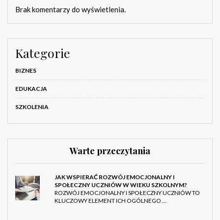
Brak komentarzy do wyświetlenia.
Kategorie
BIZNES
EDUKACJA
SZKOLENIA
Warte przeczytania
JAK WSPIERAĆ ROZWÓJ EMOCJONALNY I
SPOŁECZNY UCZNIÓW W WIEKU SZKOLNYM?
ROZWÓJ EMOCJONALNY I SPOŁECZNY UCZNIÓW TO
KLUCZOWY ELEMENT ICH OGÓLNEGO …