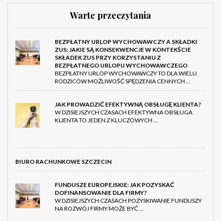
Warte przeczytania
BEZPŁATNY URLOP WYCHOWAWCZY A SKŁADKI
ZUS: JAKIE SĄ KONSEKWENCJE W KONTEKŚCIE
SKŁADEK ZUS PRZY KORZYSTANIU Z
BEZPŁATNEGO URLOPU WYCHOWAWCZEGO
BEZPŁATNY URLOP WYCHOWAWCZY TO DLA WIELU
RODZICÓW MOŻLIWOŚĆ SPĘDZENIA CENNYCH …
JAK PROWADZIĆ EFEKTYWNĄ OBSŁUGĘ KLIENTA?
W DZISIEJSZYCH CZASACH EFEKTYWNA OBSŁUGA
KLIENTA TO JEDEN Z KLUCZOWYCH …
BIURO RACHUNKOWE SZCZECIN
FUNDUSZE EUROPEJSKIE: JAK POZYSKAĆ
DOFINANSOWANIE DLA FIRMY?
W DZISIEJSZYCH CZASACH POZYSKIWANIE FUNDUSZY
NA ROZWÓJ FIRMY MOŻE BYĆ …