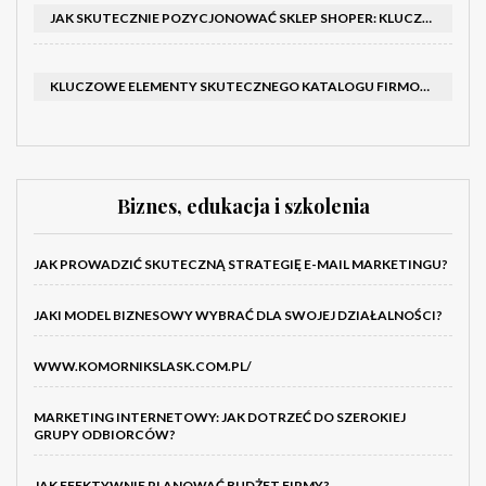
JAK SKUTECZNIE POZYCJONOWAĆ SKLEP SHOPER: KLUCZOWE KROKI I STRATEGIE
KLUCZOWE ELEMENTY SKUTECZNEGO KATALOGU FIRMOWEGO I BROSZURY
Biznes, edukacja i szkolenia
JAK PROWADZIĆ SKUTECZNĄ STRATEGIĘ E-MAIL MARKETINGU?
JAKI MODEL BIZNESOWY WYBRAĆ DLA SWOJEJ DZIAŁALNOŚCI?
WWW.KOMORNIKSLASK.COM.PL/
MARKETING INTERNETOWY: JAK DOTRZEĆ DO SZEROKIEJ
GRUPY ODBIORCÓW?
JAK EFEKTYWNIE PLANOWAĆ BUDŻET FIRMY?