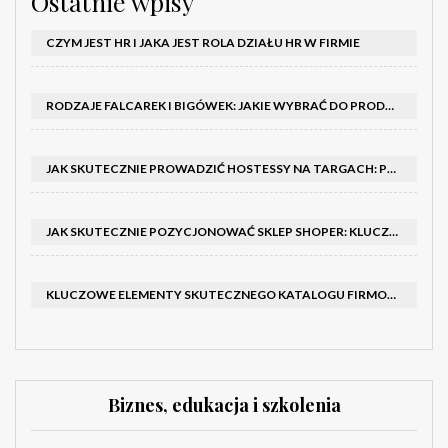
Ostatnie wpisy
CZYM JEST HR I JAKA JEST ROLA DZIAŁU HR W FIRMIE
RODZAJE FALCAREK I BIGÓWEK: JAKIE WYBRAĆ DO PRODUKCJI?
JAK SKUTECZNIE PROWADZIĆ HOSTESSY NA TARGACH: PORADNIK I SZKOLENIA
JAK SKUTECZNIE POZYCJONOWAĆ SKLEP SHOPER: KLUCZOWE KROKI I STRATEGIE
KLUCZOWE ELEMENTY SKUTECZNEGO KATALOGU FIRMOWEGO I BROSZURY
Biznes, edukacja i szkolenia