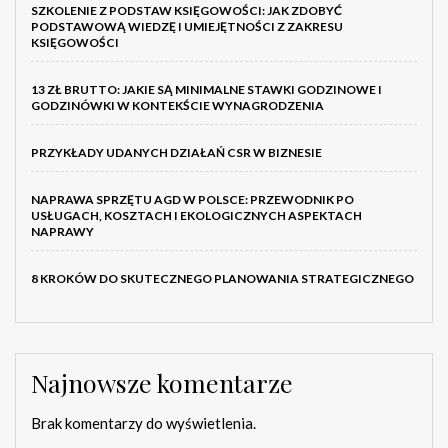
SZKOLENIE Z PODSTAW KSIĘGOWOŚCI: JAK ZDOBYĆ
PODSTAWOWĄ WIEDZĘ I UMIEJĘTNOŚCI Z ZAKRESU
KSIĘGOWOŚCI
13 ZŁ BRUTTO: JAKIE SĄ MINIMALNE STAWKI GODZINOWE I
GODZINÓWKI W KONTEKŚCIE WYNAGRODZENIA
PRZYKŁADY UDANYCH DZIAŁAŃ CSR W BIZNESIE
NAPRAWA SPRZĘTU AGD W POLSCE: PRZEWODNIK PO
USŁUGACH, KOSZTACH I EKOLOGICZNYCH ASPEKTACH
NAPRAWY
8 KROKÓW DO SKUTECZNEGO PLANOWANIA STRATEGICZNEGO
Najnowsze komentarze
Brak komentarzy do wyświetlenia.