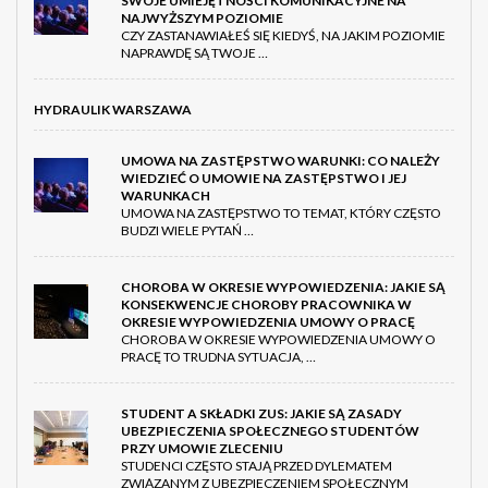
SWOJE UMIEJĘTNOŚCI KOMUNIKACYJNE NA
NAJWYŻSZYM POZIOMIE
CZY ZASTANAWIAŁEŚ SIĘ KIEDYŚ, NA JAKIM POZIOMIE
NAPRAWDĘ SĄ TWOJE …
HYDRAULIK WARSZAWA
UMOWA NA ZASTĘPSTWO WARUNKI: CO NALEŻY
WIEDZIEĆ O UMOWIE NA ZASTĘPSTWO I JEJ
WARUNKACH
UMOWA NA ZASTĘPSTWO TO TEMAT, KTÓRY CZĘSTO
BUDZI WIELE PYTAŃ …
CHOROBA W OKRESIE WYPOWIEDZENIA: JAKIE SĄ
KONSEKWENCJE CHOROBY PRACOWNIKA W
OKRESIE WYPOWIEDZENIA UMOWY O PRACĘ
CHOROBA W OKRESIE WYPOWIEDZENIA UMOWY O
PRACĘ TO TRUDNA SYTUACJA, …
STUDENT A SKŁADKI ZUS: JAKIE SĄ ZASADY
UBEZPIECZENIA SPOŁECZNEGO STUDENTÓW
PRZY UMOWIE ZLECENIU
STUDENCI CZĘSTO STAJĄ PRZED DYLEMATEM
ZWIĄZANYM Z UBEZPIECZENIEM SPOŁECZNYM