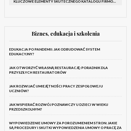
KLUCZOWE ELEMENTY SKUTECZNEGO KATALOGU FIRMOWEGO I BROSZURY
Biznes, edukacja i szkolenia
EDUKACJA PO PANDEMII: JAK ODBUDOWAĆ SYSTEM
EDUKACYJNY?
JAK OTWORZYĆ WŁASNĄ RESTAURACJĘ: PORADNIK DLA
PRZYSZŁYCH RESTAURATORÓW
JAK ROZWIJAĆ UMIEJĘTNOŚCI PRACY ZESPOŁOWEJ U
UCZNIÓW?
JAK WSPIERAĆ ROZWÓJ POZNAWCZY U DZIECI W WIEKU
PRZEDSZKOLNYM?
WYPOWIEDZENIE UMOWY ZA POROZUMIENIEM STRON: JAKIE
SĄ PROCEDURY I SKUTKI WYPOWIEDZENIA UMOWY O PRACĘ ZA