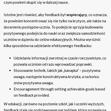
czym powinni skupić się w dalszej nauce.
Istotne jest również, aby feedback był
wspierający
, co oznacza,
że powinien koncentrować się nie tylko na krytyce, ale także na
docenieniu postępów ucznia. To podejście sprzyja budowaniu
pozytywnego podejścia do nauki oraz zwiększa samodzielność
uczniów w dążeniu do celów edukacyjnych. Można wyróżnić
kilka sposobów na udzielanie efektywnego feedbacku:
Udzielanie informacji zwrotnej w czasie rzeczywistym, co
pozwala uczniom od razu wprowadzać poprawki.
Stosowanie technik, takich jak „kanapka” – pozytywna
uwaga, następnie konstruktywna krytyka, a na końcu
znów pozytywna uwaga.
Encouragement through setting achievable goals based
on feedback provided.
W edukacji, zarówno na poziomie szkół, jak i uczelni wyższych,
feedback staje się podstawowym narzędziem, które pozwala na