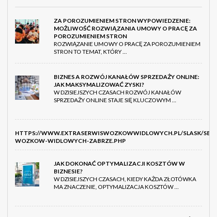
ZA POROZUMIENIEM STRON WYPOWIEDZENIE:
MOŻLIWOŚĆ ROZWIĄZANIA UMOWY O PRACĘ ZA
POROZUMIENIEM STRON
ROZWIĄZANIE UMOWY O PRACĘ ZA POROZUMIENIEM
STRON TO TEMAT, KTÓRY …
BIZNES A ROZWÓJ KANAŁÓW SPRZEDAŻY ONLINE:
JAK MAKSYMALIZOWAĆ ZYSKI?
W DZISIEJSZYCH CZASACH ROZWÓJ KANAŁÓW
SPRZEDAŻY ONLINE STAJE SIĘ KLUCZOWYM …
HTTPS://WWW.EXTRASERWISWOZKOWWIDLOWYCH.PL/SLASK/SERW
WOZKOW-WIDLOWYCH-ZABRZE.PHP
JAK DOKONAĆ OPTYMALIZACJI KOSZTÓW W
BIZNESIE?
W DZISIEJSZYCH CZASACH, KIEDY KAŻDA ZŁOTÓWKA
MA ZNACZENIE, OPTYMALIZACJA KOSZTÓW …