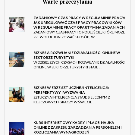
Warte przeczytania
ZADANIOWY CZAS PRACY W REGULAMINIE PRACY:
JAK UREGULOWAĆ CZAS PRACY PRACOWNIKÓW
W REGULAMINIE PRACY OPARTYM NA ZADANIACH
ZADANIOWY CZAS PRACY TO PODEJŚCIE, KTÓRE MOŻE
ZREWOLUCJONIZOWAĆ SPOSÓB, W …
BIZNES A ROZWIJANIE DZIAŁALNOŚCI ONLINE W
SEKTORZE TURYSTYKI
W DZISIEJSZYCH CZASACH ROZWIJANIE DZIAŁALNOŚCI
ONLINE W SEKTORZE TURYSTYKI STAJE …
BIZNES W ERZE SZTUCZNEJ INTELIGENCJI:
PERSPEKTYWY I WYZWANIA
SZTUCZNA INTELIGENCJA STAJE SIĘ JEDNYM Z
KLUCZOWYCH GRACZY W ŚWIECIE …
KURS INTERNETOWY KADRY I PŁACE: NAUKA
ONLINE Z ZAKRESU ZARZĄDZANIA PERSONELEM I
ROZLICZANIA WYNAGRODZEŃ