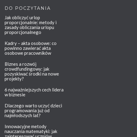
DO POCZYTANIA
Jak obliczyć urlop
proporcjonalnie: metody i
zasady obliczania urlopu
proporcjonalnego
Kadry – akta osobowe: co
powinno zawierać akta
osobowe pracowników
Biznes a rozwój
crowdfundingowy: jak
pozyskiwać środki na nowe
projekty?
6 najważniejszych cech lidera
w biznesie
Dlaczego warto uczyć dzieci
programowania już od
najmłodszych lat?
Innowacyjne metody
nauczania matematyki: jak
zainteresować uczniów