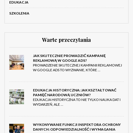
EDUKACJA
SZKOLENIA
Warte przeczytania
JAK SKUTECZNIE PROWADZIĆ KAMPANIĘ
REKLAMOWĄ W GOOGLE ADS?
PROWADZENIE SKUTECZNEJ KAMPANII REKLAMOWEJ
W GOOGLE ADS TO WYZWANIE, KTÓRE …
EDUKACJA HISTORYCZNA: JAK KSZTAŁTOWAĆ
PAMIĘĆ NARODOWĄ UCZNIÓW?
EDUKACJA HISTORYCZNA TO NIE TYLKO NAUKA DAT I
WYDARZEŃ, ALE …
WYKONYWANIE FUNKCJI INSPEKTORA OCHRONY
DANYCH: ODPOWIEDZIALNOŚĆ I WYMAGANIA