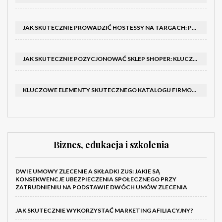
JAK SKUTECZNIE PROWADZIĆ HOSTESSY NA TARGACH: PORADNIK I SZKOLENIA
JAK SKUTECZNIE POZYCJONOWAĆ SKLEP SHOPER: KLUCZOWE KROKI I STRATEGIE
KLUCZOWE ELEMENTY SKUTECZNEGO KATALOGU FIRMOWEGO I BROSZURY
Biznes, edukacja i szkolenia
DWIE UMOWY ZLECENIE A SKŁADKI ZUS: JAKIE SĄ
KONSEKWENCJE UBEZPIECZENIA SPOŁECZNEGO PRZY
ZATRUDNIENIU NA PODSTAWIE DWÓCH UMÓW ZLECENIA
JAK SKUTECZNIE WYKORZYSTAĆ MARKETING AFILIACYJNY?