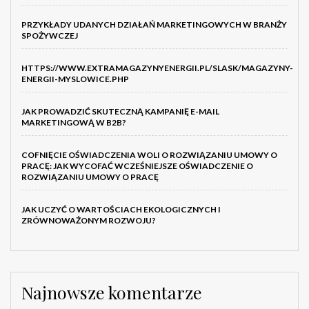
PRZYKŁADY UDANYCH DZIAŁAŃ MARKETINGOWYCH W BRANŻY
SPOŻYWCZEJ
HTTPS://WWW.EXTRAMAGAZYNYENERGII.PL/SLASK/MAGAZYNY-
ENERGII-MYSLOWICE.PHP
JAK PROWADZIĆ SKUTECZNĄ KAMPANIĘ E-MAIL
MARKETINGOWĄ W B2B?
COFNIĘCIE OŚWIADCZENIA WOLI O ROZWIĄZANIU UMOWY O
PRACĘ: JAK WYCOFAĆ WCZEŚNIEJSZE OŚWIADCZENIE O
ROZWIĄZANIU UMOWY O PRACĘ
JAK UCZYĆ O WARTOŚCIACH EKOLOGICZNYCH I
ZRÓWNOWAŻONYM ROZWOJU?
Najnowsze komentarze