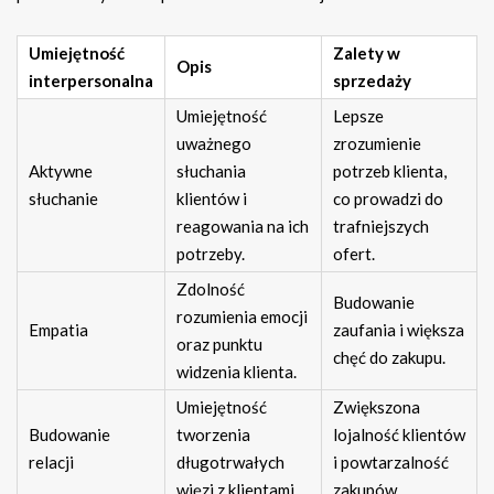
Umiejętność
Zalety w
Opis
interpersonalna
sprzedaży
Umiejętność
Lepsze
uważnego
zrozumienie
Aktywne
słuchania
potrzeb klienta,
słuchanie
klientów i
co prowadzi do
reagowania na ich
trafniejszych
potrzeby.
ofert.
Zdolność
Budowanie
rozumienia emocji
Empatia
zaufania i większa
oraz punktu
chęć do zakupu.
widzenia klienta.
Umiejętność
Zwiększona
Budowanie
tworzenia
lojalność klientów
relacji
długotrwałych
i powtarzalność
więzi z klientami.
zakupów.