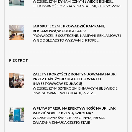
W DZISIEJSZYM DYNAMICZNYM ŚWIECIE BIZNESU,
EFEKTYWNOŚĆ OPERACYJNA STAJE SIĘ KLUCZOWYM
…
JAK SKUTECZNIE PROWADZIĆ KAMPANIĘ
REKLAMOWĄ W GOOGLE ADS?
PROWADZENIE SKUTECZNEJ KAMPANII REKLAMOWEJ
W GOOGLE ADS TO WYZWANIE, KTÓRE …
PIECTROT
ZALETY I KORZYŚCI Z KONTYNUOWANIA NAUKI
PRZEZ CAŁE ŻYCIE: DLACZEGO WARTO
INWESTOWAĆ W EDUKACJĘ
W DZISIEJSZYM SZYBKO ZMIENIAJĄCYM SIĘ ŚWIECIE,
INWESTOWANIE W EDUKACJĘ PRZEZ …
WPŁYW STRESU NA EFEKTYWNOŚĆ NAUKI: JAK
RADZIĆ SOBIE Z PRESJĄ SZKOLNĄ?
W DZISIEJSZYM ŚWIECIE SZKOLNYM, PRESJA
ZWIĄZANA Z NAUKĄ CZĘSTO STAJE …