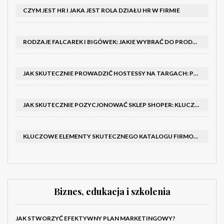
CZYM JEST HR I JAKA JEST ROLA DZIAŁU HR W FIRMIE
RODZAJE FALCAREK I BIGÓWEK: JAKIE WYBRAĆ DO PRODUKCJI?
JAK SKUTECZNIE PROWADZIĆ HOSTESSY NA TARGACH: PORADNIK I SZKOLENIA
JAK SKUTECZNIE POZYCJONOWAĆ SKLEP SHOPER: KLUCZOWE KROKI I STRATEGIE
KLUCZOWE ELEMENTY SKUTECZNEGO KATALOGU FIRMOWEGO I BROSZURY
Biznes, edukacja i szkolenia
JAK STWORZYĆ EFEKTYWNY PLAN MARKETINGOWY?