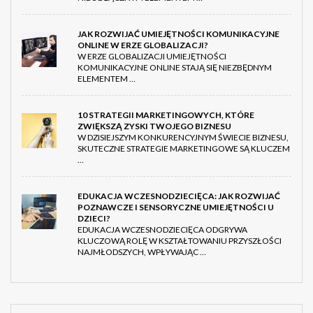
JAK ROZWIJAĆ UMIEJĘTNOŚCI KOMUNIKACYJNE
ONLINE W ERZE GLOBALIZACJI?
W ERZE GLOBALIZACJI UMIEJĘTNOŚCI
KOMUNIKACYJNE ONLINE STAJĄ SIĘ NIEZBĘDNYM
ELEMENTEM …
10 STRATEGII MARKETINGOWYCH, KTÓRE
ZWIĘKSZĄ ZYSKI TWOJEGO BIZNESU
W DZISIEJSZYM KONKURENCYJNYM ŚWIECIE BIZNESU,
SKUTECZNE STRATEGIE MARKETINGOWE SĄ KLUCZEM
…
EDUKACJA WCZESNODZIECIĘCA: JAK ROZWIJAĆ
POZNAWCZE I SENSORYCZNE UMIEJĘTNOŚCI U
DZIECI?
EDUKACJA WCZESNODZIECIĘCA ODGRYWA
KLUCZOWĄ ROLĘ W KSZTAŁTOWANIU PRZYSZŁOŚCI
NAJMŁODSZYCH, WPŁYWAJĄC …