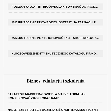
RODZAJE FALCAREK I BIGÓWEK: JAKIE WYBRAĆ DO PRODUKCJI?
JAK SKUTECZNIE PROWADZIĆ HOSTESSY NA TARGACH: PORADNIK I SZKOLENIA
JAK SKUTECZNIE POZYCJONOWAĆ SKLEP SHOPER: KLUCZOWE KROKI I STRATEGIE
KLUCZOWE ELEMENTY SKUTECZNEGO KATALOGU FIRMOWEGO I BROSZURY
Biznes, edukacja i szkolenia
STRATEGIE MARKETINGOWE DLA MAŁYCH FIRM: JAK
KONKUROWAĆ Z KORPORACJAMI?
NAJLEPSZE STRATEGIE UCZENIA SIĘ ONLINE: JAK SKUTECZNIE