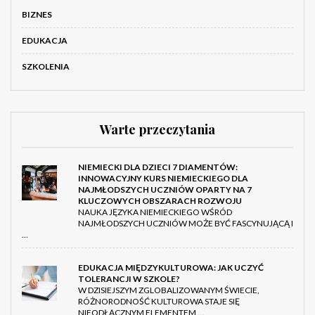
BIZNES
EDUKACJA
SZKOLENIA
Warte przeczytania
NIEMIECKI DLA DZIECI 7 DIAMENTÓW:
INNOWACYJNY KURS NIEMIECKIEGO DLA
NAJMŁODSZYCH UCZNIÓW OPARTY NA 7
KLUCZOWYCH OBSZARACH ROZWOJU
NAUKA JĘZYKA NIEMIECKIEGO WŚRÓD
NAJMŁODSZYCH UCZNIÓW MOŻE BYĆ FASCYNUJĄCĄ I
…
EDUKACJA MIĘDZYKULTUROWA: JAK UCZYĆ
TOLERANCJI W SZKOLE?
W DZISIEJSZYM ZGLOBALIZOWANYM ŚWIECIE,
RÓŻNORODNOŚĆ KULTUROWA STAJE SIĘ
NIEODŁĄCZNYM ELEMENTEM …