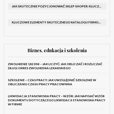
JAK SKUTECZNIE POZYCJONOWAĆ SKLEP SHOPER: KLUCZOWE KROKI I STRATEGIE
KLUCZOWE ELEMENTY SKUTECZNEGO KATALOGU FIRMOWEGO I BROSZURY
Biznes, edukacja i szkolenia
ZWOLNIENIE 182 DNI – JAK LICZYĆ: JAK OBLICZAĆ I ROZLICZAĆ
DŁUGI OKRES ZWOLNIENIA LEKARSKIEGO
SZKOLENIE – CZAS PRACY: JAK UWZGLĘDNIĆ SZKOLENIE W
OBLICZANIU CZASU PRACY PRACOWNIKA
LIKWIDACJA STANOWISKA PRACY – WZÓR: JAK NAPISAĆ WZÓR
DOKUMENTU DOTYCZĄCEGO LIKWIDACJI STANOWISKA PRACY
W FIRMIE