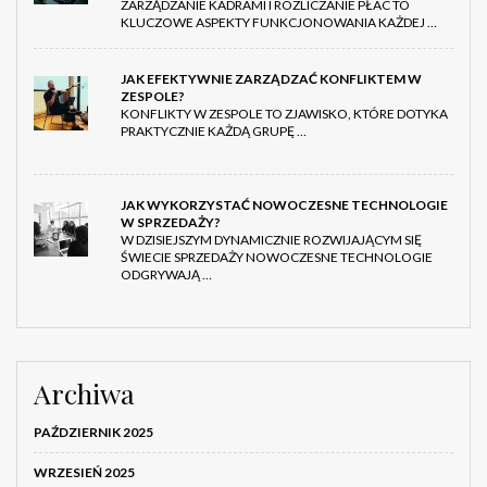
ZARZĄDZANIE KADRAMI I ROZLICZANIE PŁAC TO
KLUCZOWE ASPEKTY FUNKCJONOWANIA KAŻDEJ …
JAK EFEKTYWNIE ZARZĄDZAĆ KONFLIKTEM W
ZESPOLE?
KONFLIKTY W ZESPOLE TO ZJAWISKO, KTÓRE DOTYKA
PRAKTYCZNIE KAŻDĄ GRUPĘ …
JAK WYKORZYSTAĆ NOWOCZESNE TECHNOLOGIE
W SPRZEDAŻY?
W DZISIEJSZYM DYNAMICZNIE ROZWIJAJĄCYM SIĘ
ŚWIECIE SPRZEDAŻY NOWOCZESNE TECHNOLOGIE
ODGRYWAJĄ …
Archiwa
PAŹDZIERNIK 2025
WRZESIEŃ 2025