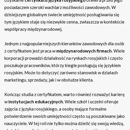
posiadaczem szeroki wachlarz możliwości zawodowych. W
dzisiejszym globalnym świecie umiejętność posługiwania się
tym językiem staje się niezwykle cenna, zwłaszcza w kontekście
współpracy międzynarodowej.
Jednym z najpopularniejszych kierunków zawodowych dla osób
z certyfikatem jest praca w
międzynarodowych firmach
. Wiele
korporacji prowadzi działalność na rynkach rosyjskich i często
poszukuje pracowników, którzy biegle posługują się językiem
rosyjskim. Może to dotyczyć zarówno stanowisk w działach
marketingu, sprzedaży, jak i w obsłudze klienta.
Kończąc studia z certyfikatem, warto również rozważyć karierę
w
instytucjach edukacyjnych
. Wiele szkół i uczelni oferuje
zajęcia z języka rosyjskiego, a osoby mające formalne
potwierdzenie swoich umiejętności często są poszukiwane jako
nauczyciele. W tej roli nie tylko można dzielić się swoją wiedzą,