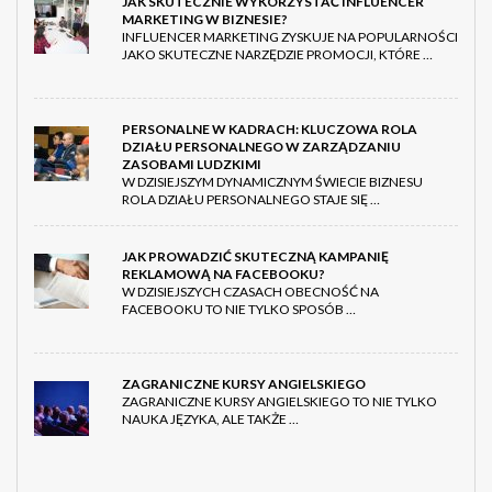
JAK SKUTECZNIE WYKORZYSTAĆ INFLUENCER
MARKETING W BIZNESIE?
INFLUENCER MARKETING ZYSKUJE NA POPULARNOŚCI
JAKO SKUTECZNE NARZĘDZIE PROMOCJI, KTÓRE …
PERSONALNE W KADRACH: KLUCZOWA ROLA
DZIAŁU PERSONALNEGO W ZARZĄDZANIU
ZASOBAMI LUDZKIMI
W DZISIEJSZYM DYNAMICZNYM ŚWIECIE BIZNESU
ROLA DZIAŁU PERSONALNEGO STAJE SIĘ …
JAK PROWADZIĆ SKUTECZNĄ KAMPANIĘ
REKLAMOWĄ NA FACEBOOKU?
W DZISIEJSZYCH CZASACH OBECNOŚĆ NA
FACEBOOKU TO NIE TYLKO SPOSÓB …
ZAGRANICZNE KURSY ANGIELSKIEGO
ZAGRANICZNE KURSY ANGIELSKIEGO TO NIE TYLKO
NAUKA JĘZYKA, ALE TAKŻE …