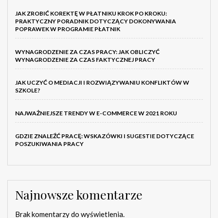
JAK ZROBIĆ KOREKTĘ W PŁATNIKU KROK PO KROKU:
PRAKTYCZNY PORADNIK DOTYCZĄCY DOKONYWANIA
POPRAWEK W PROGRAMIE PŁATNIK
WYNAGRODZENIE ZA CZAS PRACY: JAK OBLICZYĆ
WYNAGRODZENIE ZA CZAS FAKTYCZNEJ PRACY
JAK UCZYĆ O MEDIACJI I ROZWIĄZYWANIU KONFLIKTÓW W
SZKOLE?
NAJWAŻNIEJSZE TRENDY W E-COMMERCE W 2021 ROKU
GDZIE ZNALEŹĆ PRACĘ: WSKAZÓWKI I SUGESTIE DOTYCZĄCE
POSZUKIWANIA PRACY
Najnowsze komentarze
Brak komentarzy do wyświetlenia.