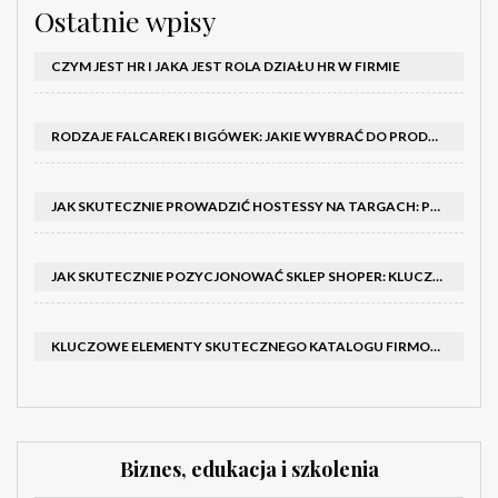
Ostatnie wpisy
CZYM JEST HR I JAKA JEST ROLA DZIAŁU HR W FIRMIE
RODZAJE FALCAREK I BIGÓWEK: JAKIE WYBRAĆ DO PRODUKCJI?
JAK SKUTECZNIE PROWADZIĆ HOSTESSY NA TARGACH: PORADNIK I SZKOLENIA
JAK SKUTECZNIE POZYCJONOWAĆ SKLEP SHOPER: KLUCZOWE KROKI I STRATEGIE
KLUCZOWE ELEMENTY SKUTECZNEGO KATALOGU FIRMOWEGO I BROSZURY
Biznes, edukacja i szkolenia