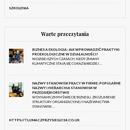
SZKOLENIA
Warte przeczytania
BIZNES A EKOLOGIA: JAK WPROWADZIĆ PRAKTYKI
PROEKOLOGICZNE W DZIAŁALNOŚCI?
W DZISIEJSZYCH CZASACH, KIEDY ZMIANY
KLIMATYCZNE STAJĄ SIĘ CORAZ BARDZIEJ …
NAZWY STANOWISK PRACY W FIRMIE: POPULARNE
NAZWY I HIERARCHIA STANOWISK W
PRZEDSIĘBIORSTWIE
W DYNAMICZNYM ŚWIECIE BIZNESU, ZROZUMIENIE
STRUKTURY ORGANIZACYJNEJ I NAZEWNICTWA
STANOWISK …
HTTPS://TLUMACZPRZYSIEGLY24.CO.UK