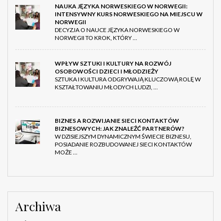
NAUKA JĘZYKA NORWESKIEGO W NORWEGII:
INTENSYWNY KURS NORWESKIEGO NA MIEJSCU W
NORWEGII
DECYZJA O NAUCE JĘZYKA NORWESKIEGO W
NORWEGII TO KROK, KTÓRY …
WPŁYW SZTUKI I KULTURY NA ROZWÓJ
OSOBOWOŚCI DZIECI I MŁODZIEŻY
SZTUKA I KULTURA ODGRYWAJĄ KLUCZOWĄ ROLĘ W
KSZTAŁTOWANIU MŁODYCH LUDZI, …
BIZNES A ROZWIJANIE SIECI KONTAKTÓW
BIZNESOWYCH: JAK ZNALEŹĆ PARTNERÓW?
W DZISIEJSZYM DYNAMICZNYM ŚWIECIE BIZNESU,
POSIADANIE ROZBUDOWANEJ SIECI KONTAKTÓW
MOŻE …
Archiwa