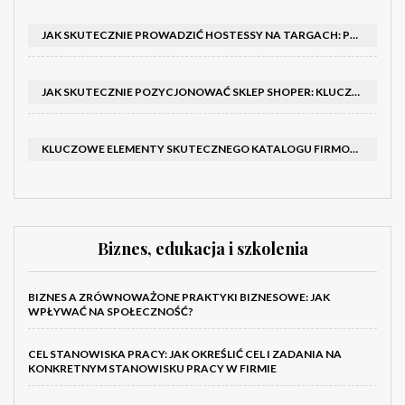
JAK SKUTECZNIE PROWADZIĆ HOSTESSY NA TARGACH: PORADNIK I SZKOLENIA
JAK SKUTECZNIE POZYCJONOWAĆ SKLEP SHOPER: KLUCZOWE KROKI I STRATEGIE
KLUCZOWE ELEMENTY SKUTECZNEGO KATALOGU FIRMOWEGO I BROSZURY
Biznes, edukacja i szkolenia
BIZNES A ZRÓWNOWAŻONE PRAKTYKI BIZNESOWE: JAK
WPŁYWAĆ NA SPOŁECZNOŚĆ?
CEL STANOWISKA PRACY: JAK OKREŚLIĆ CEL I ZADANIA NA
KONKRETNYM STANOWISKU PRACY W FIRMIE