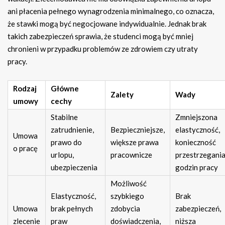
ani płacenia pełnego wynagrodzenia minimalnego, co oznacza,
że stawki mogą być negocjowane indywidualnie. Jednak brak
takich zabezpieczeń sprawia, że studenci mogą być mniej
chronieni w przypadku problemów ze zdrowiem czy utraty
pracy.
Rodzaj
Główne
Zalety
Wady
umowy
cechy
Stabilne
Zmniejszona
zatrudnienie,
Bezpieczniejsze,
elastyczność,
Umowa
prawo do
większe prawa
konieczność
o pracę
urlopu,
pracownicze
przestrzegani
ubezpieczenia
godzin pracy
Możliwość
Elastyczność,
szybkiego
Brak
Umowa
brak pełnych
zdobycia
zabezpieczeń,
zlecenie
praw
doświadczenia,
niższa