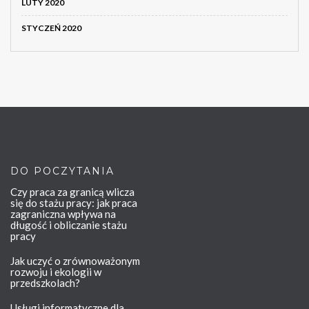
LUTY 2020
STYCZEŃ 2020
DO POCZYTANIA
Czy praca za granicą wlicza
się do stażu pracy: jak praca
zagraniczna wpływa na
długość i obliczanie stażu
pracy
Jak uczyć o zrównoważonym
rozwoju i ekologii w
przedszkolach?
Usługi informatyczne dla