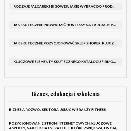
RODZAJE FALCAREK I BIGÓWEK: JAKIE WYBRAĆ DO PRODUKCJI?
JAK SKUTECZNIE PROWADZIĆ HOSTESSY NA TARGACH: PORADNIK I SZKOLENIA
JAK SKUTECZNIE POZYCJONOWAĆ SKLEP SHOPER: KLUCZOWE KROKI I STRATEGIE
KLUCZOWE ELEMENTY SKUTECZNEGO KATALOGU FIRMOWEGO I BROSZURY
Biznes, edukacja i szkolenia
BIZNES A ROZWÓJ SEKTORA USŁUG W BRANŻY FITNESS
POZYCJONOWANIE STRON INTERNETOWYCH: KLUCZOWE
ASPEKTY, NARZĘDZIA I STRATEGIE, KTÓRE ZWIĘKSZĄ TWOJĄ