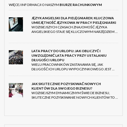
WIĘCEJ INFORMACJI O NASZYM
BIURZE RACHUNKOWYM
JĘZYK ANGIELSKI DLA PIELĘGNIAREK: KLUCZOWA
UMIEJĘTNOŚĆ JĘZYKOWA W PRACY PIELĘGNIARKI
W DZISIEJSZYCH CZASACH ZNAJOMOŚĆ JĘZYKA
ANGIELSKIEGO STAJE SIĘ KLUCZOWYM NARZĘDZIEM …
LATA PRACY DO URLOPU: JAK OBLICZYĆ I
UWZGLĘDNIĆ LATA PRACY PRZY USTALANIU
DŁUGOŚCI URLOPU
WIELU PRACOWNIKÓW ZASTANAWIA SIĘ, JAK
DŁUGOŚĆ ICH URLOPU WYPOCZYNKOWEGO JEST …
JAK SKUTECZNIE POZYSKIWAĆ NOWYCH
KLIENTÓW DLA SWOJEGO BIZNESU?
W DZISIEJSZYM DYNAMICZNYM ŚWIECIE BIZNESU,
SKUTECZNE POZYSKIWANIE NOWYCH KLIENTÓW TO …