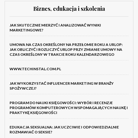
Biznes, edukacja i szkolenia
JAK SKUTECZNIE MIERZYĆ I ANALIZOWAĆ WYNIKI
MARKETINGOWE?
UMOWA NA CZAS OKREŚLONY NA PRZEŁOMIE ROKU A URLOP:
JAK OBLICZYĆ I ROZLICZYĆ URLOP PRZY ZMIANIE UMOWY NA
CZAS OKREŚLONY W TRAKCIE ROKU KALENDARZOWEGO
WWW.TECHINSTAL.COM.PL
JAK WYKORZYSTAĆ INFLUENCER MARKETING W BRANŻY
SPOŻYWCZEJ?
PROGRAM DO NAUKI KSIĘGOWOŚCI: WYBÓR I RECENZJE
PROGRAMÓW KOMPUTEROWYCH WSPOMAGAJĄCYCH NAUKĘ I
PRAKTYKĘ KSIĘGOWOŚCI
EDUKACJA SEKSUALNA: JAK UCZCIWIE I ODPOWIEDZIALNIE
ROZMAWIAĆ O SEKSIE?