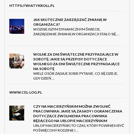
HTTPS://WIATYKROLL.PL
JAK SKUTECZNIE ZARZĄDZAĆ ZMIANĄ W
ORGANIZACJI?
W DZISIEJSZYM DYNAMICZNYM ŚWIECIE,
ZARZĄDZANIE ZMIANĄ W ORGANIZACJI STAŁO SIĘ …
WOLNE ZA DNI ŚWIĄTECZNE PRZYPADAJĄCE W
SOBOTĘ: JAKIE SĄ PRZEPISY DOTYCZĄCE
WOLNEGO ZA DNI ŚWIĄTECZNE PRZYPADAJĄCE
NA SOBOTĘ
WIELE OSÓB ZADAJE SOBIE PYTANIE, CO SIĘ DZIEJE,
GDY DZIEŃ …
WWW.CEL-LOG.PL
CZY NA MACIERZYŃSKIM MOŻNA ZWOLNIĆ
PRACOWNIKA: JAKIE SĄ ZASADY I OGRANICZENIA
DOTYCZĄCE ZWOLNIENIA PRACOWNIKA
BĘDĄCEGO NA URLOPIE MACIERZYŃSKIM
URLOP MACIERZYŃSKI TO CZAS, KTÓRY POWINIEN BYĆ
POŚWIĘCONY RODZINIE I …