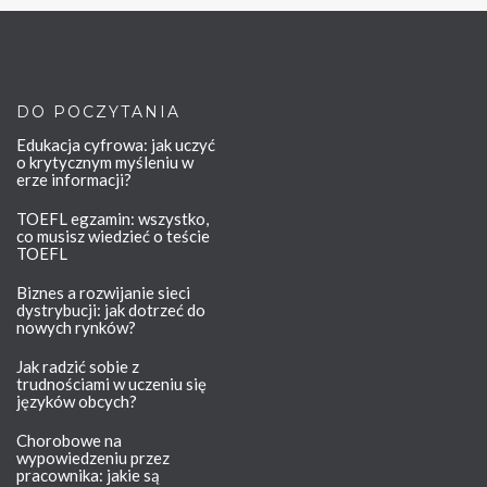
DO POCZYTANIA
Edukacja cyfrowa: jak uczyć
o krytycznym myśleniu w
erze informacji?
TOEFL egzamin: wszystko,
co musisz wiedzieć o teście
TOEFL
Biznes a rozwijanie sieci
dystrybucji: jak dotrzeć do
nowych rynków?
Jak radzić sobie z
trudnościami w uczeniu się
języków obcych?
Chorobowe na
wypowiedzeniu przez
pracownika: jakie są