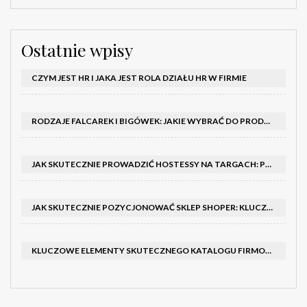
Ostatnie wpisy
CZYM JEST HR I JAKA JEST ROLA DZIAŁU HR W FIRMIE
RODZAJE FALCAREK I BIGÓWEK: JAKIE WYBRAĆ DO PRODUKCJI?
JAK SKUTECZNIE PROWADZIĆ HOSTESSY NA TARGACH: PORADNIK I SZKOLENIA
JAK SKUTECZNIE POZYCJONOWAĆ SKLEP SHOPER: KLUCZOWE KROKI I STRATEGIE
KLUCZOWE ELEMENTY SKUTECZNEGO KATALOGU FIRMOWEGO I BROSZURY