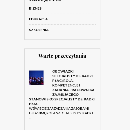
BIZNES
EDUKACJA
SZKOLENIA
Warte przeczytania
OBOWIĄZKI
SPECJALISTY DS. KADR I
PŁAC: ROLA,
KOMPETENCJE I
ZADANIA PRACOWNIKA
ZAJMUJĄCEGO
STANOWISKO SPECJALISTY DS. KADR I
PŁAC
W ŚWIECIE ZARZĄDZANIA ZASOBAMI
LUDZKIMI, ROLA SPECJALISTY DS. KADR I
…