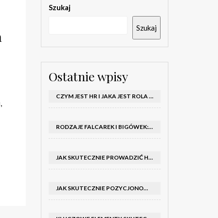
Szukaj
Szukaj
a
Ostatnie wpisy
CZYM JEST HR I JAKA JEST ROLA DZIAŁU HR W FIRMIE
,
RODZAJE FALCAREK I BIGÓWEK: JAKIE WYBRAĆ DO PRODUKCJI?
JAK SKUTECZNIE PROWADZIĆ HOSTESSY NA TARGACH: PORADNIK I SZKOLENIA
JAK SKUTECZNIE POZYCJONOWAĆ SKLEP SHOPER: KLUCZOWE KROKI I STRATEGIE