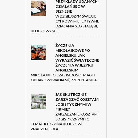
PRZYKŁADY UDANYCH
DZIAŁAŃ SEO W
BIZNESIE
W DZISIEJSZYM ŚWIECIE
CYFROWYM EFEKTYWNE
DZIAŁANIA SEO STAJĄ SIĘ
KLUCZOWYM …
ŻYCZENIA
MIKOŁAJKOWE PO
ANGIELSKU: JAK
WYRAZIĆ ŚWIĄTECZNE
ŻYCZENIA W JĘZYKU
ANGIELSKIM
MIKOŁAJKI TO CZAS RADOŚCI, MAGII I
OBDAROWYWANIA SIĘ PREZENTAMI, A …
JAK SKUTECZNIE
ZARZĄDZAĆ KOSZTAMI
LOGISTYCZNYMI W
FIRMIE?
ZARZĄDZANIE KOSZTAMI
LOGISTYCZNYMI TO
TEMAT, KTÓRY MA KLUCZOWE
ZNACZENIE DLA …