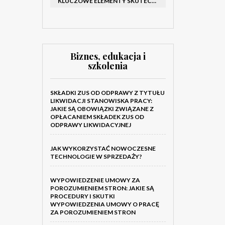
KLUCZOWE ELEMENTY SKUTECZNEGO KATALOGU FIRMOWEGO I BROSZURY
Biznes, edukacja i
szkolenia
SKŁADKI ZUS OD ODPRAWY Z TYTUŁU
LIKWIDACJI STANOWISKA PRACY:
JAKIE SĄ OBOWIĄZKI ZWIĄZANE Z
OPŁACANIEM SKŁADEK ZUS OD
ODPRAWY LIKWIDACYJNEJ
JAK WYKORZYSTAĆ NOWOCZESNE
TECHNOLOGIE W SPRZEDAŻY?
WYPOWIEDZENIE UMOWY ZA
POROZUMIENIEM STRON: JAKIE SĄ
PROCEDURY I SKUTKI
WYPOWIEDZENIA UMOWY O PRACĘ
ZA POROZUMIENIEM STRON