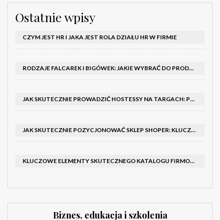
Ostatnie wpisy
CZYM JEST HR I JAKA JEST ROLA DZIAŁU HR W FIRMIE
RODZAJE FALCAREK I BIGÓWEK: JAKIE WYBRAĆ DO PRODUKCJI?
JAK SKUTECZNIE PROWADZIĆ HOSTESSY NA TARGACH: PORADNIK I SZKOLENIA
JAK SKUTECZNIE POZYCJONOWAĆ SKLEP SHOPER: KLUCZOWE KROKI I STRATEGIE
KLUCZOWE ELEMENTY SKUTECZNEGO KATALOGU FIRMOWEGO I BROSZURY
Biznes, edukacja i szkolenia