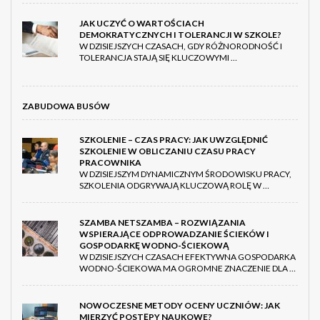
JAK UCZYĆ O WARTOŚCIACH
DEMOKRATYCZNYCH I TOLERANCJI W SZKOLE?
W DZISIEJSZYCH CZASACH, GDY RÓŻNORODNOŚĆ I
TOLERANCJA STAJĄ SIĘ KLUCZOWYMI …
ZABUDOWA BUSÓW
SZKOLENIE – CZAS PRACY: JAK UWZGLĘDNIĆ
SZKOLENIE W OBLICZANIU CZASU PRACY
PRACOWNIKA
W DZISIEJSZYM DYNAMICZNYM ŚRODOWISKU PRACY,
SZKOLENIA ODGRYWAJĄ KLUCZOWĄ ROLĘ W …
SZAMBA NETSZAMBA – ROZWIĄZANIA
WSPIERAJĄCE ODPROWADZANIE ŚCIEKÓW I
GOSPODARKĘ WODNO-ŚCIEKOWĄ
W DZISIEJSZYCH CZASACH EFEKTYWNA GOSPODARKA
WODNO-ŚCIEKOWA MA OGROMNE ZNACZENIE DLA …
NOWOCZESNE METODY OCENY UCZNIÓW: JAK
MIERZYĆ POSTĘPY NAUKOWE?