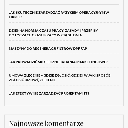
JAK SKUTECZNIE ZARZĄDZAĆ RYZYKIEM OPERACYJNYM W
FIRMIE?
DZIENNA NORMA CZASU PRACY: ZASADY I PRZEPISY
DOTYCZĄCE CZASU PRACY W CIĄGU DNIA
MASZYNY DO REGENERACJI FILTRÓW DPF FAP
JAK PROWADZIĆ SKUTECZNE BADANIA MARKETINGOWE?
UMOWA ZLECENIE – GDZIE ZGŁOSIĆ: GDZIE I W JAKI SPOSÓB
ZGŁOSIĆ UMOWĘ ZLECENIE
JAK EFEKTYWNIE ZARZĄDZAĆ PROJEKTAMI IT?
Najnowsze komentarze