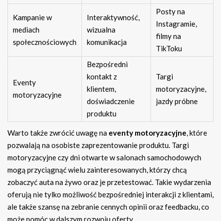
Posty na
Kampanie w
Interaktywność,
Instagramie,
mediach
wizualna
filmy na
społecznościowych
komunikacja
TikToku
Bezpośredni
kontakt z
Targi
Eventy
klientem,
motoryzacyjne,
motoryzacyjne
doświadczenie
jazdy próbne
produktu
Warto także zwrócić uwagę na
eventy motoryzacyjne
, które
pozwalają na osobiste zaprezentowanie produktu. Targi
motoryzacyjne czy dni otwarte w salonach samochodowych
mogą przyciągnąć wielu zainteresowanych, którzy chcą
zobaczyć auta na żywo oraz je przetestować. Takie wydarzenia
oferują nie tylko możliwość bezpośredniej interakcji z klientami,
ale także szansę na zebranie cennych opinii oraz feedbacku, co
może pomóc w dalszym rozwoju oferty.