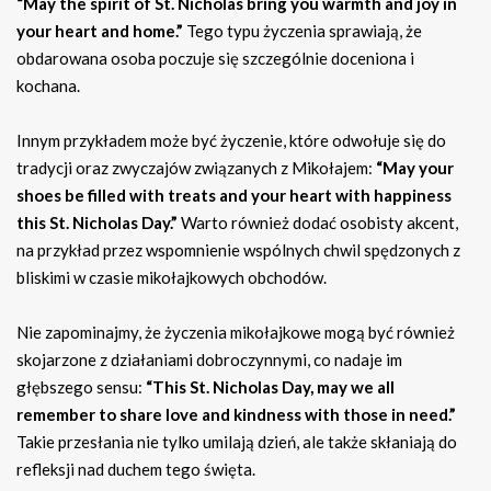
“May the spirit of St. Nicholas bring you warmth and joy in
your heart and home.”
Tego typu życzenia sprawiają, że
obdarowana osoba poczuje się szczególnie doceniona i
kochana.
Innym przykładem może być życzenie, które odwołuje się do
tradycji oraz zwyczajów związanych z Mikołajem:
“May your
shoes be filled with treats and your heart with happiness
this St. Nicholas Day.”
Warto również dodać osobisty akcent,
na przykład przez wspomnienie wspólnych chwil spędzonych z
bliskimi w czasie mikołajkowych obchodów.
Nie zapominajmy, że życzenia mikołajkowe mogą być również
skojarzone z działaniami dobroczynnymi, co nadaje im
głębszego sensu:
“This St. Nicholas Day, may we all
remember to share love and kindness with those in need.”
Takie przesłania nie tylko umilają dzień, ale także skłaniają do
refleksji nad duchem tego święta.