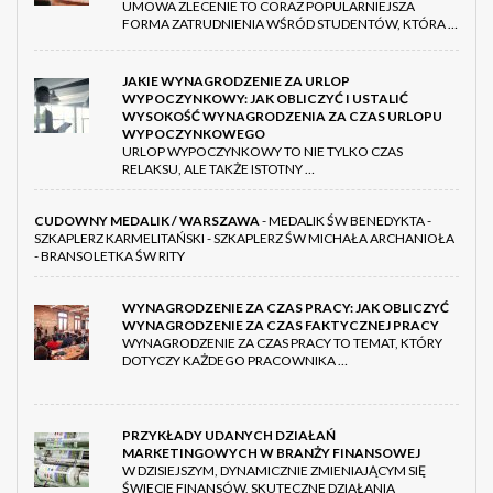
UMOWA ZLECENIE TO CORAZ POPULARNIEJSZA
FORMA ZATRUDNIENIA WŚRÓD STUDENTÓW, KTÓRA …
JAKIE WYNAGRODZENIE ZA URLOP
WYPOCZYNKOWY: JAK OBLICZYĆ I USTALIĆ
WYSOKOŚĆ WYNAGRODZENIA ZA CZAS URLOPU
WYPOCZYNKOWEGO
URLOP WYPOCZYNKOWY TO NIE TYLKO CZAS
RELAKSU, ALE TAKŻE ISTOTNY …
CUDOWNY MEDALIK / WARSZAWA
- MEDALIK ŚW BENEDYKTA -
SZKAPLERZ KARMELITAŃSKI - SZKAPLERZ ŚW MICHAŁA ARCHANIOŁA
- BRANSOLETKA ŚW RITY
WYNAGRODZENIE ZA CZAS PRACY: JAK OBLICZYĆ
WYNAGRODZENIE ZA CZAS FAKTYCZNEJ PRACY
WYNAGRODZENIE ZA CZAS PRACY TO TEMAT, KTÓRY
DOTYCZY KAŻDEGO PRACOWNIKA …
PRZYKŁADY UDANYCH DZIAŁAŃ
MARKETINGOWYCH W BRANŻY FINANSOWEJ
W DZISIEJSZYM, DYNAMICZNIE ZMIENIAJĄCYM SIĘ
ŚWIECIE FINANSÓW, SKUTECZNE DZIAŁANIA