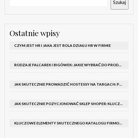
Szukaj
Ostatnie wpisy
CZYM JEST HR I JAKA JEST ROLA DZIAŁU HR W FIRMIE
RODZAJE FALCAREK I BIGÓWEK: JAKIE WYBRAĆ DO PRODUKCJI?
JAK SKUTECZNIE PROWADZIĆ HOSTESSY NA TARGACH: PORADNIK I SZKOLENIA
JAK SKUTECZNIE POZYCJONOWAĆ SKLEP SHOPER: KLUCZOWE KROKI I STRATEGIE
KLUCZOWE ELEMENTY SKUTECZNEGO KATALOGU FIRMOWEGO I BROSZURY