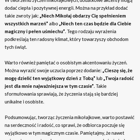
W tworzeniu życzeń mikołajkowych, dodatkowe akcenty mogą
dodać ciepła i pozytywnej energii. Można na przykład dodać
takie zwroty jak:
„Niech Mikołaj obdarzy Cię spełnieniem
wszystkich marzeń”
albo
„Niech ten czas będzie dla Ciebie
magiczny i pełen uśmiechu”
. Tego rodzaju wyrażenia
podkreślają ten radosny klimat, który towarzyszy obchodom
tych świąt.
Warto również pamiętać o osobistym akcentowaniu życzeń.
Można wyrazić swoje uczucia poprzez dodanie:
„Cieszę się, że
mogę dzielić ten wyjątkowy dzień z Tobą”
lub
„Twoja radość
jest dla mnie najważniejsza w tym czasie”
. Takie
sformułowania sprawiają, że życzenia stają się bardziej
unikalne i osobiste.
Podsumowując, tworząc życzenia mikołajkowe, warto postawić
na serdeczność i radość, co sprawi, że odbiorca poczuje się
wyjątkowo w tym magicznym czasie. Pamiętajmy, że nawet