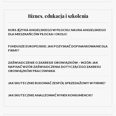
Biznes, edukacja i szkolenia
KURS JĘZYKA ANGIELSKIEGO W PŁOCKU: NAUKA ANGIELSKIEGO
DLA MIESZKAŃCÓW PŁOCKA I OKOLIC
FUNDUSZE EUROPEJSKIE: JAK POZYSKAĆ DOFINANSOWANIE DLA
FIRMY?
ZAŚWIADCZENIE O ZAKRESIE OBOWIĄZKÓW – WZÓR: JAK
NAPISAĆ WZÓR ZAŚWIADCZENIA DOTYCZĄCEGO ZAKRESU
OBOWIĄZKÓW PRACOWNIKA
JAK SKUTECZNIE BUDOWAĆ ZESPÓŁ SPRZEDAŻOWY W FIRMIE?
JAK SKUTECZNIE ANALIZOWAĆ RYNEK KONSUMENCKI?