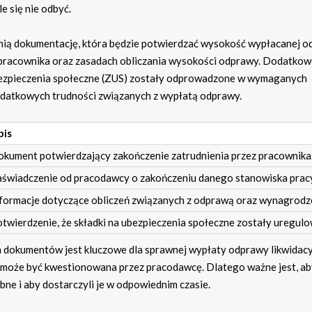
 się nie odbyć.
ią dokumentację, która będzie potwierdzać wysokość wypłacanej o
pracownika oraz zasadach obliczania wysokości odprawy. Dodatkow
 ubezpieczenia społeczne (ZUS) zostały odprowadzone w wymaganych
dodatkowych trudności związanych z wypłatą odprawy.
pis
kument potwierdzający zakończenie zatrudnienia przez pracownika
świadczenie od pracodawcy o zakończeniu danego stanowiska pracy
formacje dotyczące obliczeń związanych z odprawą oraz wynagrodz
twierdzenie, że składki na ubezpieczenia społeczne zostały uregul
okumentów jest kluczowe dla sprawnej wypłaty odprawy likwidacy
e może być kwestionowana przez pracodawcę. Dlatego ważne jest, a
bne i aby dostarczyli je w odpowiednim czasie.