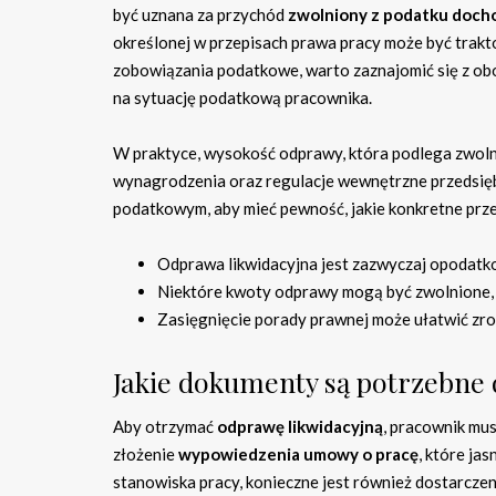
być uznana za przychód
zwolniony z podatku doc
określonej w przepisach prawa pracy może być trak
zobowiązania podatkowe, warto zaznajomić się z ob
na sytuację podatkową pracownika.
W praktyce, wysokość odprawy, która podlega zwolnie
wynagrodzenia oraz regulacje wewnętrzne przedsięb
podatkowym, aby mieć pewność, jakie konkretne prz
Odprawa likwidacyjna jest zazwyczaj opodatkow
Niektóre kwoty odprawy mogą być zwolnione, 
Zasięgnięcie porady prawnej może ułatwić zr
Jakie dokumenty są potrzebne 
Aby otrzymać
odprawę likwidacyjną
, pracownik mu
złożenie
wypowiedzenia umowy o pracę
, które ja
stanowiska pracy, konieczne jest również dostarcze