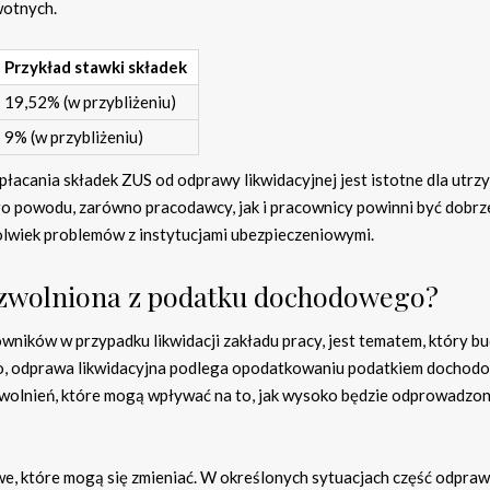
wotnych.
Przykład stawki składek
19,52% (w przybliżeniu)
9% (w przybliżeniu)
acania składek ZUS od odprawy likwidacyjnej jest istotne dla utrz
go powodu, zarówno pracodawcy, jak i pracownicy powinni być dobrz
olwiek problemów z instytucjami ubezpieczeniowymi.
t zwolniona z podatku dochodowego?
wników w przypadku likwidacji zakładu pracy, jest tematem, który bu
zo, odprawa likwidacyjna podlega opodatkowaniu podatkiem dochod
 i zwolnień, które mogą wpływać na to, jak wysoko będzie odprowadzo
e, które mogą się zmieniać. W określonych sytuacjach część odpra