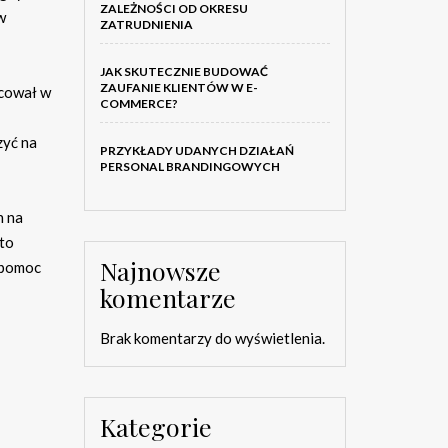
ZALEŻNOŚCI OD OKRESU
w
ZATRUDNIENIA
JAK SKUTECZNIE BUDOWAĆ
ZAUFANIE KLIENTÓW W E-
acował w
COMMERCE?
zyć na
PRZYKŁADY UDANYCH DZIAŁAŃ
PERSONAL BRANDINGOWYCH
n na
rto
Najnowsze
 pomoc
komentarze
Brak komentarzy do wyświetlenia.
Kategorie