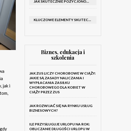
JAK SKUTECZNIE POZYCJONOWAĆ SKLEP SHOPER: KLUCZOWE KROKI I STRATEGIE
KLUCZOWE ELEMENTY SKUTECZNEGO KATALOGU FIRMOWEGO I BROSZURY
Biznes, edukacja i
szkolenia
awa
JAK ZUS LICZY CHOROBOWE W CIĄŻY:
JAKIE SĄ ZASADY NALICZANIA I
ia
WYPŁACANIA ZASIŁKU
 jak i
CHOROBOWEGO DLA KOBIET W
CIĄŻY PRZEZ ZUS
ntom,
JAK ROZWIJAĆ SIĘ NA RYNKU USŁUG
BIZNESOWYCH?
ILE PRZYSŁUGUJE URLOPU NA ROK:
 gdy
OBLICZANIE DŁUGOŚCI URLOPU W