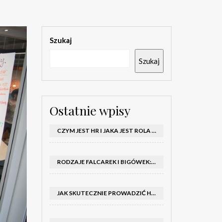
Szukaj
Szukaj
Ostatnie wpisy
CZYM JEST HR I JAKA JEST ROLA DZIAŁU HR W FIRMIE
RODZAJE FALCAREK I BIGÓWEK: JAKIE WYBRAĆ DO PRODUKCJI?
JAK SKUTECZNIE PROWADZIĆ HOSTESSY NA TARGACH: PORADNIK I SZKOLENIA