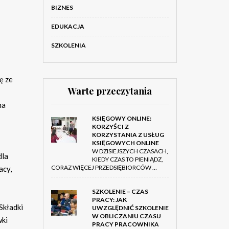
BIZNES
EDUKACJA
SZKOLENIA
ę ze
Warte przeczytania
na
KSIĘGOWY ONLINE:
KORZYŚCI Z
KORZYSTANIA Z USŁUG
KSIĘGOWYCH ONLINE
W DZISIEJSZYCH CZASACH,
dla
KIEDY CZAS TO PIENIĄDZ,
CORAZ WIĘCEJ PRZEDSIĘBIORCÓW …
acy,
SZKOLENIE – CZAS
PRACY: JAK
Składki
UWZGLĘDNIĆ SZKOLENIE
W OBLICZANIU CZASU
wki
PRACY PRACOWNIKA