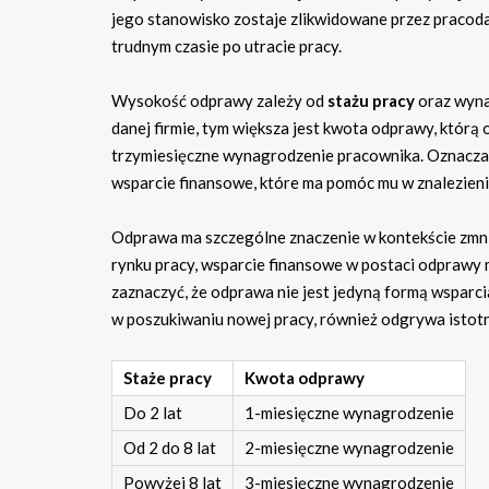
jego stanowisko zostaje zlikwidowane przez pracoda
trudnym czasie po utracie pracy.
Wysokość odprawy zależy od
stażu pracy
oraz wyna
danej firmie, tym większa jest kwota odprawy, któr
trzymiesięczne wynagrodzenie pracownika. Oznacza t
wsparcie finansowe, które ma pomóc mu w znalezien
Odprawa ma szczególne znaczenie w kontekście zmni
rynku pracy, wsparcie finansowe w postaci odprawy m
zaznaczyć, że odprawa nie jest jedyną formą wsparc
w poszukiwaniu nowej pracy, również odgrywa istotną
Staże pracy
Kwota odprawy
Do 2 lat
1-miesięczne wynagrodzenie
Od 2 do 8 lat
2-miesięczne wynagrodzenie
Powyżej 8 lat
3-miesięczne wynagrodzenie