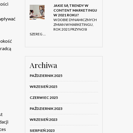
kości
JAKIE SĄ TRENDY W
CONTENT MARKETINGU
W 2021 ROKU?
 wpływać
W DOBIE DYNAMICZNYCH
ZMIAN W MARKETINGU,
ROK 2021 PRZYNOSI
SZEREG …
sokość
oradcą
Archiwa
PAŹDZIERNIK 2025
WRZESIEŃ 2025
CZERWIEC 2025
PAŹDZIERNIK 2023
st
WRZESIEŃ 2023
dacji
ces
SIERPIEŃ 2023