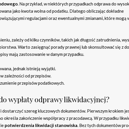
hodowego
. Na przykład, w niektórych przypadkach odprawa do wyso
towana jako kwota wolna od podatku. Dlatego obliczając dokładne
owiązującymi regulacjami oraz ewentualnymi zmianami, które mogą
niu, zależy od kilku czynników, takich jak długość zatrudnienia, wy
iorstwa. Warto zasięgnąć porady prawnej lub skonsultować się z d
episy mają zastosowanie w danym przypadku.
ana, jednak istnieją wyjątki.
w zależności od przepisów.
ozumienie przepisów podatkowych.
do wypłaty odprawy likwidacyjnej?
si dostarczyć szereg kluczowych dokumentów. Pierwszym krokiem je
sno określa zakończenie współpracy z pracodawcą. W przypadku likwi
nie
potwierdzenia likwidacji stanowiska
. Bez tych dokumentów pro