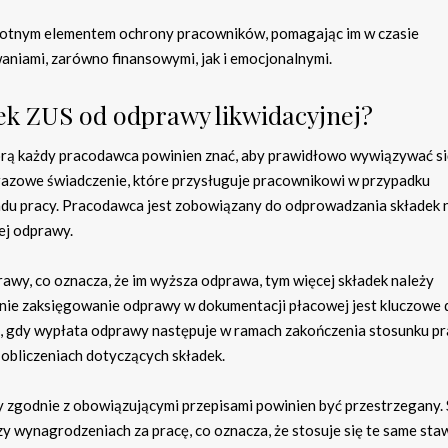
istotnym elementem ochrony pracowników, pomagając im w czasie
waniami, zarówno finansowymi, jak i emocjonalnymi.
dek ZUS od odprawy likwidacyjnej?
tórą każdy pracodawca powinien znać, aby prawidłowo wywiązywać si
azowe świadczenie, które przysługuje pracownikowi w przypadku
ładu pracy. Pracodawca jest zobowiązany do odprowadzania składek 
ej odprawy.
awy, co oznacza, że im wyższa odprawa, tym więcej składek należy
nie zaksięgowanie odprawy w dokumentacji płacowej jest kluczowe 
 gdy wypłata odprawy następuje w ramach zakończenia stosunku pr
obliczeniach dotyczących składek.
y zgodnie z obowiązującymi przepisami powinien być przestrzegany. 
zy wynagrodzeniach za pracę, co oznacza, że stosuje się te same sta