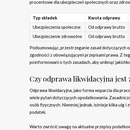
procentowe dla ubezpieczeń społecznych oraz zdro
Typ składek
Kwota odprawy
Ubezpieczenia społeczne
Od odprawy brutto
Ubezpieczenie zdrowotne
Od odprawy brutto
Podsumowując, przestrzeganie zasad dotyczących opł
zgodności z obowiązującymi przepisami prawa. Z te
poinformowani o tych zasadach, aby uniknąć jakichk
Czy odprawa likwidacyjna jes
Odprawa likwidacyjna, jako forma wsparcia dla praco
wiele pytań dotyczących opodatkowania. Zasadnic
osób fizycznych. Niemniej jednak, istnieje kilka ulg
podatek.
Warto zwrócić uwagę na aktualne przepisy podatkow