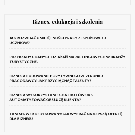
Biznes, edukacja i szkolenia
JAK ROZWIJAĆ UMIEJĘTNOŚCI PRACY ZESPOŁOWEJ U
UCZNIÓW?
PRZYKŁADY UDANYCH DZIAŁAŃ MARKETINGOWYCH W BRANŻY
TURYSTYCZNEJ
BIZNES A BUDOWANIE POZYTYWNEGO WIZERUNKU
PRACODAWCY: JAK PRZYCIĄGNĄĆ TALENTY?
BIZNES A WYKORZYSTANIE CHATBOTÓW: JAK
AUTOMATYZOWAĆ OBSŁUGĘ KLIENTA?
TANI SERWER DEDYKOWANY: JAK WYBRAĆ NAJLEPSZĄ OFERTĘ
DLA BIZNESU