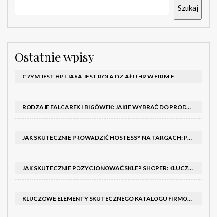
Szukaj
Ostatnie wpisy
CZYM JEST HR I JAKA JEST ROLA DZIAŁU HR W FIRMIE
RODZAJE FALCAREK I BIGÓWEK: JAKIE WYBRAĆ DO PRODUKCJI?
JAK SKUTECZNIE PROWADZIĆ HOSTESSY NA TARGACH: PORADNIK I SZKOLENIA
JAK SKUTECZNIE POZYCJONOWAĆ SKLEP SHOPER: KLUCZOWE KROKI I STRATEGIE
KLUCZOWE ELEMENTY SKUTECZNEGO KATALOGU FIRMOWEGO I BROSZURY