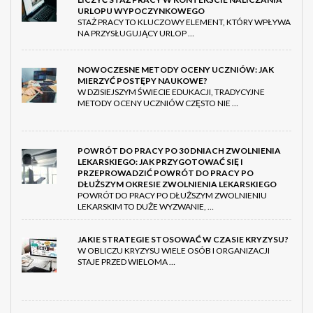
URLOPU WYPOCZYNKOWEGO
STAŻ PRACY TO KLUCZOWY ELEMENT, KTÓRY WPŁYWA
NA PRZYSŁUGUJĄCY URLOP …
NOWOCZESNE METODY OCENY UCZNIÓW: JAK
MIERZYĆ POSTĘPY NAUKOWE?
W DZISIEJSZYM ŚWIECIE EDUKACJI, TRADYCYJNE
METODY OCENY UCZNIÓW CZĘSTO NIE …
POWRÓT DO PRACY PO 30 DNIACH ZWOLNIENIA
LEKARSKIEGO: JAK PRZYGOTOWAĆ SIĘ I
PRZEPROWADZIĆ POWRÓT DO PRACY PO
DŁUŻSZYM OKRESIE ZWOLNIENIA LEKARSKIEGO
POWRÓT DO PRACY PO DŁUŻSZYM ZWOLNIENIU
LEKARSKIM TO DUŻE WYZWANIE, …
JAKIE STRATEGIE STOSOWAĆ W CZASIE KRYZYSU?
W OBLICZU KRYZYSU WIELE OSÓB I ORGANIZACJI
STAJE PRZED WIELOMA …