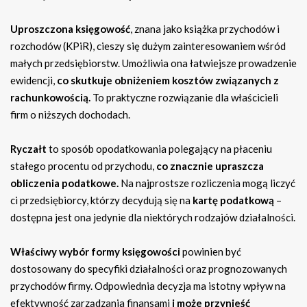
Uproszczona księgowość
, znana jako książka przychodów i
rozchodów (KPiR), cieszy się dużym zainteresowaniem wśród
małych przedsiębiorstw. Umożliwia ona łatwiejsze prowadzenie
ewidencji,
co skutkuje obniżeniem kosztów związanych z
rachunkowością.
To praktyczne rozwiązanie dla właścicieli
firm o niższych dochodach.
Ryczałt
to sposób opodatkowania polegający na płaceniu
stałego procentu od przychodu,
co znacznie upraszcza
obliczenia podatkowe.
Na najprostsze rozliczenia mogą liczyć
ci przedsiębiorcy, którzy decydują się na
kartę podatkową
–
dostępna jest ona jedynie dla niektórych rodzajów działalności.
Właściwy wybór formy księgowości
powinien być
dostosowany do specyfiki działalności oraz prognozowanych
przychodów firmy. Odpowiednia decyzja ma istotny wpływ na
efektywność zarządzania finansami
i może przynieść