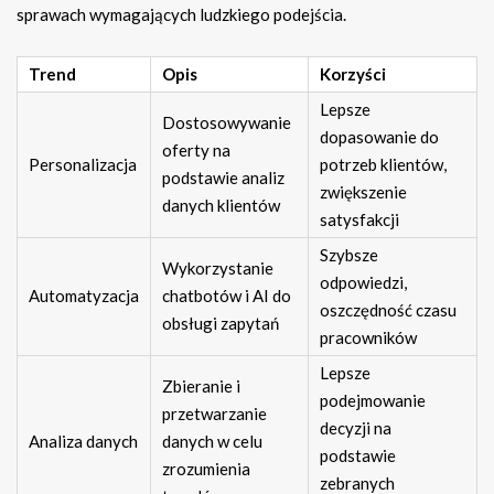
sprawach wymagających ludzkiego podejścia.
Trend
Opis
Korzyści
Lepsze
Dostosowywanie
dopasowanie do
oferty na
Personalizacja
potrzeb klientów,
podstawie analiz
zwiększenie
danych klientów
satysfakcji
Szybsze
Wykorzystanie
odpowiedzi,
Automatyzacja
chatbotów i AI do
oszczędność czasu
obsługi zapytań
pracowników
Lepsze
Zbieranie i
podejmowanie
przetwarzanie
decyzji na
Analiza danych
danych w celu
podstawie
zrozumienia
zebranych