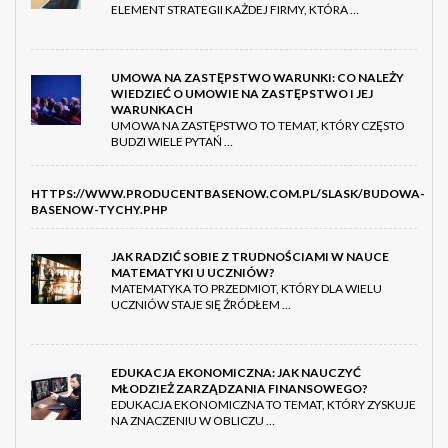
ELEMENT STRATEGII KAŻDEJ FIRMY, KTÓRA …
UMOWA NA ZASTĘPSTWO WARUNKI: CO NALEŻY
WIEDZIEĆ O UMOWIE NA ZASTĘPSTWO I JEJ
WARUNKACH
UMOWA NA ZASTĘPSTWO TO TEMAT, KTÓRY CZĘSTO
BUDZI WIELE PYTAŃ …
HTTPS://WWW.PRODUCENTBASENOW.COM.PL/SLASK/BUDOWA-
BASENOW-TYCHY.PHP
JAK RADZIĆ SOBIE Z TRUDNOŚCIAMI W NAUCE
MATEMATYKI U UCZNIÓW?
MATEMATYKA TO PRZEDMIOT, KTÓRY DLA WIELU
UCZNIÓW STAJE SIĘ ŹRÓDŁEM …
EDUKACJA EKONOMICZNA: JAK NAUCZYĆ
MŁODZIEŻ ZARZĄDZANIA FINANSOWEGO?
EDUKACJA EKONOMICZNA TO TEMAT, KTÓRY ZYSKUJE
NA ZNACZENIU W OBLICZU …