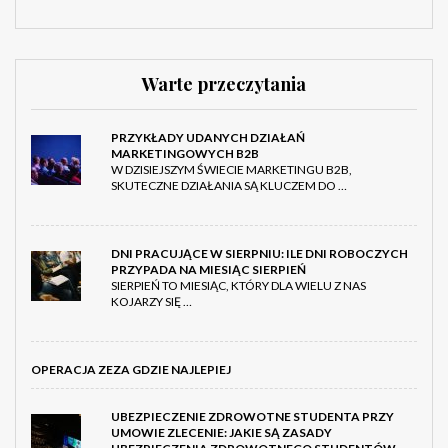
Warte przeczytania
PRZYKŁADY UDANYCH DZIAŁAŃ
MARKETINGOWYCH B2B
W DZISIEJSZYM ŚWIECIE MARKETINGU B2B,
SKUTECZNE DZIAŁANIA SĄ KLUCZEM DO …
DNI PRACUJĄCE W SIERPNIU: ILE DNI ROBOCZYCH
PRZYPADA NA MIESIĄC SIERPIEŃ
SIERPIEŃ TO MIESIĄC, KTÓRY DLA WIELU Z NAS
KOJARZY SIĘ …
OPERACJA ZEZA GDZIE NAJLEPIEJ
UBEZPIECZENIE ZDROWOTNE STUDENTA PRZY
UMOWIE ZLECENIE: JAKIE SĄ ZASADY