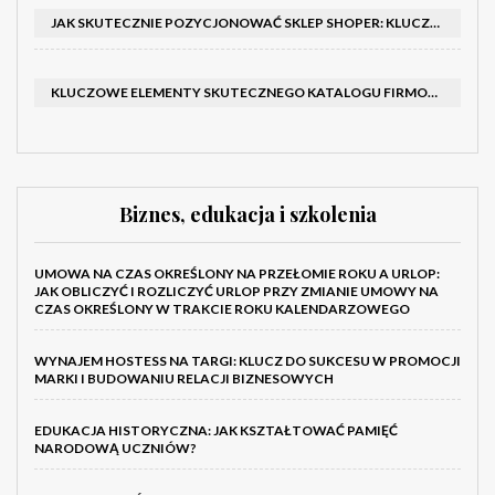
JAK SKUTECZNIE POZYCJONOWAĆ SKLEP SHOPER: KLUCZOWE KROKI I STRATEGIE
KLUCZOWE ELEMENTY SKUTECZNEGO KATALOGU FIRMOWEGO I BROSZURY
Biznes, edukacja i szkolenia
UMOWA NA CZAS OKREŚLONY NA PRZEŁOMIE ROKU A URLOP:
JAK OBLICZYĆ I ROZLICZYĆ URLOP PRZY ZMIANIE UMOWY NA
CZAS OKREŚLONY W TRAKCIE ROKU KALENDARZOWEGO
WYNAJEM HOSTESS NA TARGI: KLUCZ DO SUKCESU W PROMOCJI
MARKI I BUDOWANIU RELACJI BIZNESOWYCH
EDUKACJA HISTORYCZNA: JAK KSZTAŁTOWAĆ PAMIĘĆ
NARODOWĄ UCZNIÓW?