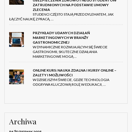
UBEZPIECZENIA ZDROWOTNEGO STUDENTÓW
ZATRUDNIONYCH NA PODSTAWIE UMOWY
ZLECENIA
STUDENCI CZĘSTO STAJĄ PRZED DYLEMATEM, JAK
ŁĄCZYĆ NAUKĘ Z PRACĄ, …
PRZYKŁADY UDANYCH DZIAŁAŃ
MARKETINGOWYCH W BRANŻY
GASTRONOMICZNEJ
W DYNAMICZNIE ROZWIJAJĄCYM SIĘ ŚWIECIE
GASTRONOMII, SKUTECZNE DZIAŁANIA
MARKETINGOWE MOGĄ …
ONLINE KURS: NAUKA ZDALNA I KURSY ONLINE –
ZALETY I MOŻLIWOŚCI
W DZISIEJSZYM ŚWIECIE, GDZIE TECHNOLOGIA
ODGRYWA KLUCZOWĄ ROLĘ W EDUKACJI, …
Archiwa
PAŹDZIERNIK 2025