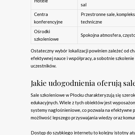
Hotele
sal
Centra
Przestronne sale, komplek
konferencyjne
techniczne
Ośrodki
Spokojna atmosfera, częst
szkoleniowe
Ostateczny wybór lokalizacji powinien zależeć od ch
efektywnej nauce i współpracy, a sobotnie szkolenie
uczestników.
Jakie udogodnienia oferują sal
Sale szkoleniowe w Płocku charakteryzują się szero
edukacyjnych. Wiele z tych obiektów jest wyposażony
systemy nagłośnieniowe, co pozwala na efektywne pr
możliwość lepszego przyswajania wiedzy oraz komun
Dostęp do szybkiego internetu to kolejny istotny atu