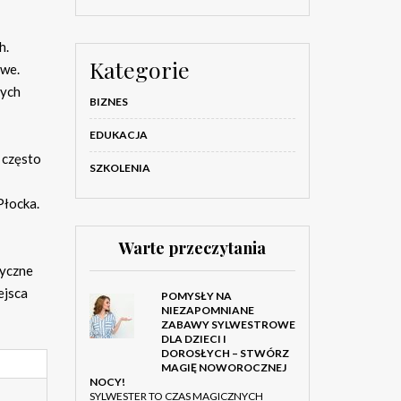
h.
Kategorie
owe.
nych
BIZNES
EDUKACJA
 często
SZKOLENIA
Płocka.
Warte przeczytania
tyczne
ejsca
POMYSŁY NA
NIEZAPOMNIANE
ZABAWY SYLWESTROWE
DLA DZIECI I
DOROSŁYCH – STWÓRZ
MAGIĘ NOWOROCZNEJ
NOCY!
SYLWESTER TO CZAS MAGICZNYCH