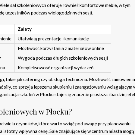
Wiele sal szkoleniowych oferuje również komfortowe meble, w tym
odę uczestników podczas wielogodzinnych sesji.
Zalety
nienie
Ułatwiają prezentacje i komunikację
Możliwość korzystania z materiałów online
y
Wygoda podczas długich szkoleniowych sesji
zna
Kompleksowość organizacji wydarzeń
, takie jak catering czy obsługa techniczna. Możliwość zamówieni
 siły, co sprzyja lepszemu skupieniu i zaangażowaniu wciągającym 
anizacja szkoleń w Płocku staje się znacznie prostsza i bardziej ef
koleniowych w Płocku?
od wielu czynników, które warto wziąć pod uwagę przy planowaniu
a istotny wpływ na cenę. Sale znajdujące się w centrum miasta mogą