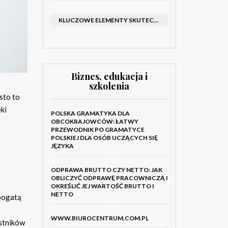
KLUCZOWE ELEMENTY SKUTECZNEGO KATALOGU FIRMOWEGO I BROSZURY
Biznes, edukacja i
szkolenia
sto to
ki
POLSKA GRAMATYKA DLA
OBCOKRAJOWCÓW: ŁATWY
PRZEWODNIK PO GRAMATYCE
POLSKIEJ DLA OSÓB UCZĄCYCH SIĘ
JĘZYKA
ODPRAWA BRUTTO CZY NETTO: JAK
OBLICZYĆ ODPRAWĘ PRACOWNICZĄ I
OKREŚLIĆ JEJ WARTOŚĆ BRUTTO I
NETTO
 bogatą
WWW.BIUROCENTRUM.COM.PL
estników