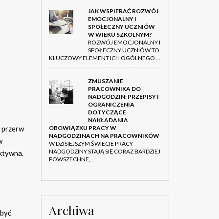
JAK WSPIERAĆ ROZWÓJ
EMOCJONALNY I
SPOŁECZNY UCZNIÓW
W WIEKU SZKOLNYM?
ROZWÓJ EMOCJONALNY I
SPOŁECZNY UCZNIÓW TO
KLUCZOWY ELEMENT ICH OGÓLNEGO …
ZMUSZANIE
PRACOWNIKA DO
NADGODZIN: PRZEPISY I
OGRANICZENIA
DOTYCZĄCE
NAKŁADANIA
OBOWIĄZKU PRACY W
a przerw
NADGODZINACH NA PRACOWNIKÓW
w
W DZISIEJSZYM ŚWIECIE PRACY
NADGODZINY STAJĄ SIĘ CORAZ BARDZIEJ
ektywna.
POWSZECHNE, …
Archiwa
 być