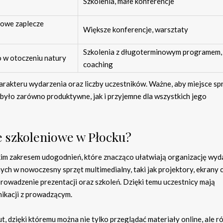
Szkolenia, małe konferencje
sowe zaplecze
Większe konferencje, warsztaty
Szkolenia z długoterminowym programem,
o w otoczeniu natury
coaching
arakteru wydarzenia oraz liczby uczestników. Ważne, aby miejsce sp
 było zarówno produktywne, jak i przyjemne dla wszystkich jego
e szkoleniowe w Płocku?
kim zakresem udogodnień, które znacząco ułatwiają organizację wyd
ch w nowoczesny sprzęt multimedialny, taki jak projektory, ekrany 
owadzenie prezentacji oraz szkoleń. Dzięki temu uczestnicy mają
ikacji z prowadzącym.
t, dzięki któremu można nie tylko przeglądać materiały online, ale r