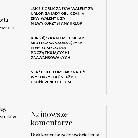
JAK SIĘ OBLICZA EKWIWALENT ZA
URLOP: ZASADY OBLICZANIA
EKWIWALENTU ZA
ortu
NIEWYKORZYSTANY URLOP
zwrócić
KURS JĘZYKA NIEMIECKIEGO:
SKUTECZNA NAUKA JĘZYKA
NIEMIECKIEGO DLA
POCZĄTKUJĄCYCH I
ZAAWANSOWANYCH
STAŻ PO LICEUM: JAK ZNALEŹĆ I
WYKORZYSTAĆ STAŻ PO
UKOŃCZENIU LICEUM
zy.
Najnowsze
estników
komentarze
Brak komentarzy do wyświetlenia.