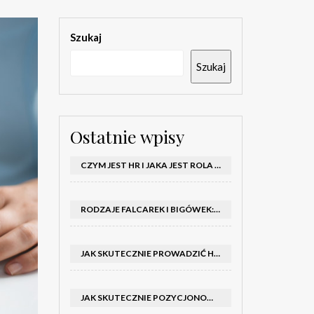
Szukaj
Szukaj
Ostatnie wpisy
CZYM JEST HR I JAKA JEST ROLA DZIAŁU HR W FIRMIE
RODZAJE FALCAREK I BIGÓWEK: JAKIE WYBRAĆ DO PRODUKCJI?
JAK SKUTECZNIE PROWADZIĆ HOSTESSY NA TARGACH: PORADNIK I SZKOLENIA
JAK SKUTECZNIE POZYCJONOWAĆ SKLEP SHOPER: KLUCZOWE KROKI I STRATEGIE