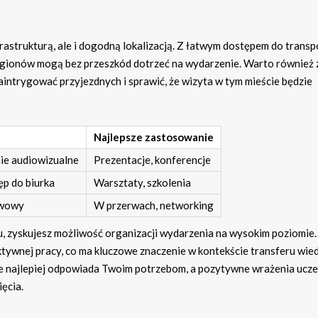
frastrukturą, ale i dogodną lokalizacją. Z łatwym dostępem do transp
regionów mogą bez przeszkód dotrzeć na wydarzenie. Warto również 
intrygować przyjezdnych i sprawić, że wizyta w tym mieście będzie
Najlepsze zastosowanie
ie audiowizualne
Prezentacje, konferencje
ęp do biurka
Warsztaty, szkolenia
awowy
W przerwach, networking
u, zyskujesz możliwość organizacji wydarzenia na wysokim poziomie.
ektywnej pracy, co ma kluczowe znaczenie w kontekście transferu wied
óre najlepiej odpowiada Twoim potrzebom, a pozytywne wrażenia ucz
ęcia.