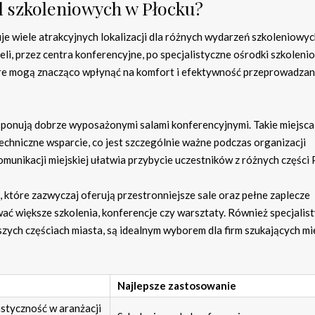
al szkoleniowych w Płocku?
uje wiele atrakcyjnych lokalizacji dla różnych wydarzeń szkoleniowyc
i, przez centra konferencyjne, po specjalistyczne ośrodki szkoleni
które mogą znacząco wpłynąć na komfort i efektywność przeprowadza
ysponują dobrze wyposażonymi salami konferencyjnymi. Takie miejsca
techniczne wsparcie, co jest szczególnie ważne podczas organizacji
unikacji miejskiej ułatwia przybycie uczestników z różnych części 
 które zazwyczaj oferują przestronniejsze sale oraz pełne zaplecze
ać większe szkolenia, konferencje czy warsztaty. Również specjalis
szych częściach miasta, są idealnym wyborem dla firm szukających mi
Najlepsze zastosowanie
astyczność w aranżacji