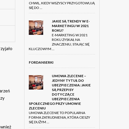
CHWIL, KIEDY WSZYSCY PRZYGOTOWUJĄ
SIĘ DO …
JAKIE SĄ TRENDY W E-
MARKETINGU W 2021
ROKU?
E-MARKETING W 2021
ROKU ZYSKAŁ NA
ZNACZENIU, STAJĄC SIĘ
rzyjało
KLUCZOWYM …
FORDANSERKI
UMOWA ZLECENIE –
JEDYNY TYTUŁ DO
UBEZPIECZENIA: JAKIE
SĄ PRZEPISY
arzeń
DOTYCZĄCE
czy
UBEZPIECZENIA
SPOŁECZNEGO PRZY UMOWIE
ZLECENIU
UMOWA ZLECENIE TO POPULARNA
FORMA ZATRUDNIENIA, KTÓRA CIESZY
SIĘ DUŻYM …
ównież