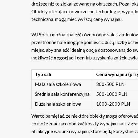
droższe niż te zlokalizowane na obrzeżach. Poza loka
Obiekty oferujące nowoczesne technologie, wygodne 
techniczna, mogą mieć wyższą cenę wynajmu.
W Płocku można znaleźć różnorodne sale szkoleniow
przestronne hale mogące pomieścić dużą liczbę ucz
miejsc, aby znaleźć idealną opcję dostosowaną do s
możliwość
negocjacji cen
lub uzyskania zniżek, zwła
Typ sali
Cena wynajmu (prz
Mała sala szkoleniowa
300-500 PLN
Średnia sala konferencyjna
500-1000 PLN
Duża hala szkoleniowa
1000-2000 PLN
Warto pamiętać, że niektóre obiekty mogą oferow
co może znacząco obniżyć koszty wynajmu sali. Zgła
atrakcyjne warunki wynajmu, które będą korzystne za