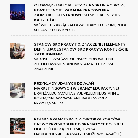
OBOWIĄZKI SPECJALISTY DS. KADR I PŁAC: ROLA,
KOMPETENCJE I ZADANIA PRACOWNIKA
ZAJMUJĄCEGO STANOWISKO SPECJALISTY DS.
KADR I PŁAC
W ŚWIECIE ZARZĄDZANIA ZASOBAMI LUDZKIMI, ROLA
SPECJALISTY DS. KADR I …
STANOWISKO PRACY TO: ZNACZENIE I ELEMENTY
DEFINIUJĄCE STANOWISKO PRACY W KONTEKŚCIE
ZATRUDNIENIA
W DZISIEJSZYM ŚWIECIE PRACY, ODPOWIEDNIE
ZDEFINIOWANIE STANOWISKA MA KLUCZOWE
ZNACZENIE …
PRZYKŁADY UDANYCH DZIAŁAŃ
MARKETINGOWYCH W BRANŻY EDUKACYJNEJ
BRANŻA EDUKACYJNA STAJE PRZED NIEUSTANNIE
ROSNĄCYMI WYZWANIAMI ZWIĄZANYMI Z
PRZYCIĄGANIEM …
POLSKA GRAMATYKA DLA OBCOKRAJOWCÓW:
ŁATWY PRZEWODNIK PO GRAMATYCE POLSKIEJ
DLA OSÓB UCZĄCYCH SIĘ JĘZYKA
NAUKA POLSKIEJ GRAMATYKI MOŻE WYDAWAĆ SIĘ