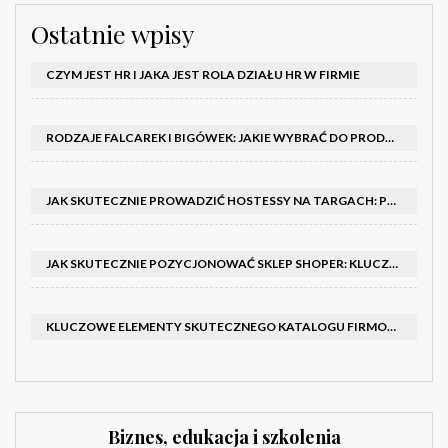
Ostatnie wpisy
CZYM JEST HR I JAKA JEST ROLA DZIAŁU HR W FIRMIE
RODZAJE FALCAREK I BIGÓWEK: JAKIE WYBRAĆ DO PRODUKCJI?
JAK SKUTECZNIE PROWADZIĆ HOSTESSY NA TARGACH: PORADNIK I SZKOLENIA
JAK SKUTECZNIE POZYCJONOWAĆ SKLEP SHOPER: KLUCZOWE KROKI I STRATEGIE
KLUCZOWE ELEMENTY SKUTECZNEGO KATALOGU FIRMOWEGO I BROSZURY
Biznes, edukacja i szkolenia