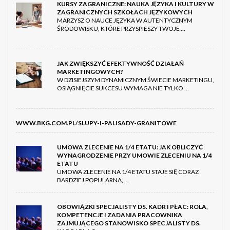
KURSY ZAGRANICZNE: NAUKA JĘZYKA I KULTURY W
ZAGRANICZNYCH SZKOŁACH JĘZYKOWYCH
MARZYSZ O NAUCE JĘZYKA W AUTENTYCZNYM
ŚRODOWISKU, KTÓRE PRZYSPIESZY TWOJE …
JAK ZWIĘKSZYĆ EFEKTYWNOŚĆ DZIAŁAŃ
MARKETINGOWYCH?
W DZISIEJSZYM DYNAMICZNYM ŚWIECIE MARKETINGU,
OSIĄGNIĘCIE SUKCESU WYMAGA NIE TYLKO …
WWW.BKG.COM.PL/SLUPY-I-PALISADY-GRANITOWE
UMOWA ZLECENIE NA 1/4 ETATU: JAK OBLICZYĆ
WYNAGRODZENIE PRZY UMOWIE ZLECENIU NA 1/4
ETATU
UMOWA ZLECENIE NA 1/4 ETATU STAJE SIĘ CORAZ
BARDZIEJ POPULARNA, …
OBOWIĄZKI SPECJALISTY DS. KADR I PŁAC: ROLA,
KOMPETENCJE I ZADANIA PRACOWNIKA
ZAJMUJĄCEGO STANOWISKO SPECJALISTY DS.