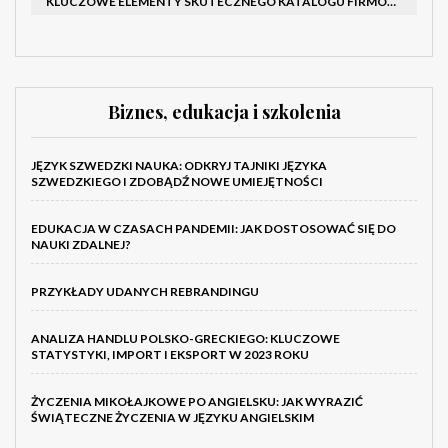
KLUCZOWE ELEMENTY SKUTECZNEGO KATALOGU FIRMOWEGO I BROSZURY
Biznes, edukacja i szkolenia
JĘZYK SZWEDZKI NAUKA: ODKRYJ TAJNIKI JĘZYKA
SZWEDZKIEGO I ZDOBĄDŹ NOWE UMIEJĘTNOŚCI
EDUKACJA W CZASACH PANDEMII: JAK DOSTOSOWAĆ SIĘ DO
NAUKI ZDALNEJ?
PRZYKŁADY UDANYCH REBRANDINGU
ANALIZA HANDLU POLSKO-GRECKIEGO: KLUCZOWE
STATYSTYKI, IMPORT I EKSPORT W 2023 ROKU
ŻYCZENIA MIKOŁAJKOWE PO ANGIELSKU: JAK WYRAZIĆ
ŚWIĄTECZNE ŻYCZENIA W JĘZYKU ANGIELSKIM