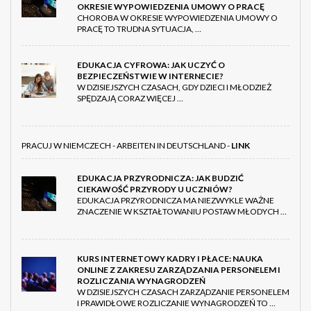
OKRESIE WYPOWIEDZENIA UMOWY O PRACĘ
CHOROBA W OKRESIE WYPOWIEDZENIA UMOWY O
PRACĘ TO TRUDNA SYTUACJA, …
EDUKACJA CYFROWA: JAK UCZYĆ O
BEZPIECZEŃSTWIE W INTERNECIE?
W DZISIEJSZYCH CZASACH, GDY DZIECI I MŁODZIEŻ
SPĘDZAJĄ CORAZ WIĘCEJ …
PRACUJ W NIEMCZECH - ARBEITEN IN DEUTSCHLAND -
LINK
EDUKACJA PRZYRODNICZA: JAK BUDZIĆ
CIEKAWOŚĆ PRZYRODY U UCZNIÓW?
EDUKACJA PRZYRODNICZA MA NIEZWYKLE WAŻNE
ZNACZENIE W KSZTAŁTOWANIU POSTAW MŁODYCH …
KURS INTERNETOWY KADRY I PŁACE: NAUKA
ONLINE Z ZAKRESU ZARZĄDZANIA PERSONELEM I
ROZLICZANIA WYNAGRODZEŃ
W DZISIEJSZYCH CZASACH ZARZĄDZANIE PERSONELEM
I PRAWIDŁOWE ROZLICZANIE WYNAGRODZEŃ TO …