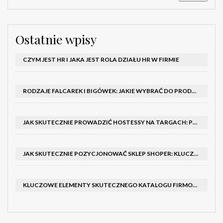
Ostatnie wpisy
CZYM JEST HR I JAKA JEST ROLA DZIAŁU HR W FIRMIE
RODZAJE FALCAREK I BIGÓWEK: JAKIE WYBRAĆ DO PRODUKCJI?
JAK SKUTECZNIE PROWADZIĆ HOSTESSY NA TARGACH: PORADNIK I SZKOLENIA
JAK SKUTECZNIE POZYCJONOWAĆ SKLEP SHOPER: KLUCZOWE KROKI I STRATEGIE
KLUCZOWE ELEMENTY SKUTECZNEGO KATALOGU FIRMOWEGO I BROSZURY