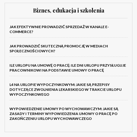
Biznes, edukacja i szkolenia
JAK EFEKTYWNIE PROWADZIĆ SPRZEDAŻ W KANALE E-
COMMERCE?
JAK PROWADZIĆ SKUTECZNĄ PROMOCJĘ W MEDIACH
SPOŁECZNOŚCIOWYCH?
ILE URLOPU NA UMOWĘ O PRACĘ: ILE DNI URLOPU PRZYSŁUGUJE
PRACOWNIKOWI NA PODSTAWIE UMOWY O PRACĘ
L4 NA URLOPIE WYPOCZYNKOWYM: JAKIE SĄ PRZEPISY
DOTYCZĄCE ZWOLNIENIA LEKARSKIEGO W TRAKCIE URLOPU
WYPOCZYNKOWEGO
WYPOWIEDZENIE UMOWY PO WYCHOWAWCZYM: JAKIE SĄ
ZASADY I TERMINY WYPOWIEDZENIA UMOWY O PRACĘ PO
ZAKOŃCZENIU URLOPU WYCHOWAWCZEGO